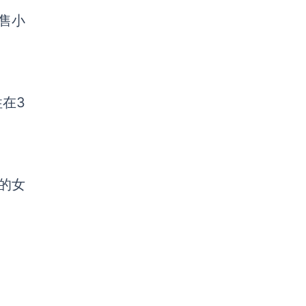
售小
性在3
%的女