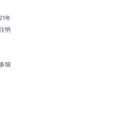
21年
注明
多细