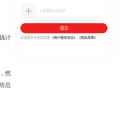
钱计
，然
给总