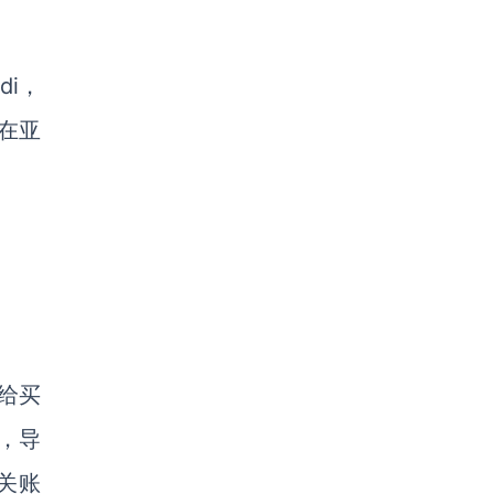
di，
在亚
给买
，导
关账