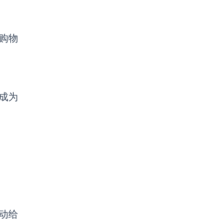
线购物
成为
动给