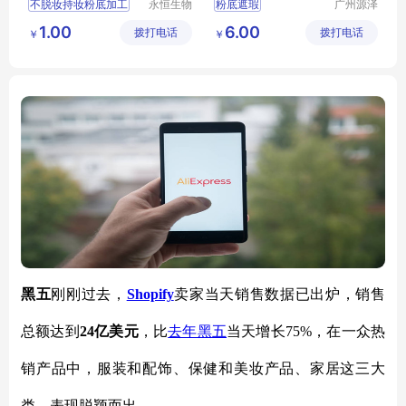
不脱妆持妆粉底加工
永恒生物
粉底遮瑕
广州源泽
科技研究
药业有限
有效遮盖肌肤不脱妆持妆粉底加工
1.00
6.00
拨打电话
（广州）
拨打电话
公司
￥
￥
均匀肤色不脱妆持妆粉底加工
有限公司
保持水润不脱妆持妆粉底加工
有效遮盖肌肤瑕疵不脱妆持妆粉底加工
黑五
刚刚过去，
Shopify
卖家当天销售数据已出炉，销售
总额达到
24亿美元
，比
去年黑五
当天增长75%，在一众热
销产品中，服装和配饰、保健和美妆产品、家居这三大
类，表现脱颖而出。