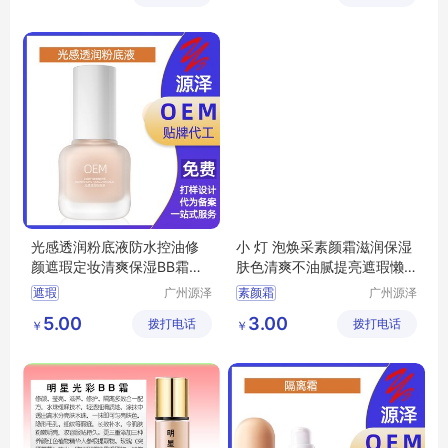
有限公司
持久不脱妆BB霜加
持妆BB霜生产厂家
光感透润粉底液防水控油修
小 灯 泡焕采素颜霜滋润保湿
颜遮瑕定妆清爽保湿BB霜彩
肤色清爽不油腻提亮遮瑕懒
妆oem定制
人面霜
遮瑕
广州源泽
素颜霜
广州源泽
药业有限
药业有限
5.00
3.00
拨打电话
公司
拨打电话
公司
￥
￥