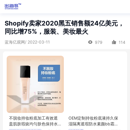
Shopify卖家2020黑五销售额24亿美元，
同比增75%，服装、美妆最火
蓝海亿观网/ 2022-03-11
979
114
不脱妆持妆粉底加工有效遮
OEM定制持妆粉底液持久保
盖肌肤瑕疵均匀肤色保持水
湿隔离遮瑕防水素颜bb霜代
润
加工