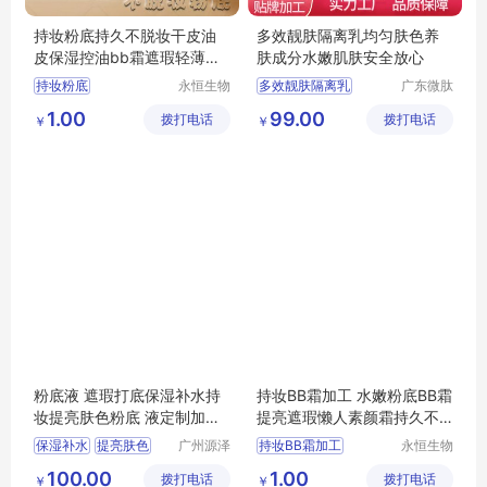
持妆粉底持久不脱妆干皮油
多效靓肤隔离乳均匀肤色养
皮保湿控油bb霜遮瑕轻薄自
肤成分水嫩肌肤安全放心
然裸妆粉底液
持妆粉底
永恒生物
多效靓肤隔离乳
广东微肽
科技研究
生物科技
持久不脱粉底
靓肤隔离乳
1.00
99.00
拨打电话
（广州）
拨打电话
有限公司
￥
￥
干皮油皮保湿控油bb霜
美白多效靓肤隔离乳
有限公司
遮瑕轻薄粉底
保湿隔离乳
隔离乳
自然裸妆粉底液
粉底液 遮瑕打底保湿补水持
持妆BB霜加工 水嫩粉底BB霜
妆提亮肤色粉底 液定制加工
提亮遮瑕懒人素颜霜持久不
OEM贴牌
脱妆肤贴持底液
保湿补水
提亮肤色
广州源泽
持妆BB霜加工
永恒生物
药业有限
科技研究
遮瑕
水嫩粉底BB霜加工
100.00
1.00
拨打电话
公司
拨打电话
（广州）
￥
￥
提亮遮瑕懒人素颜霜oem