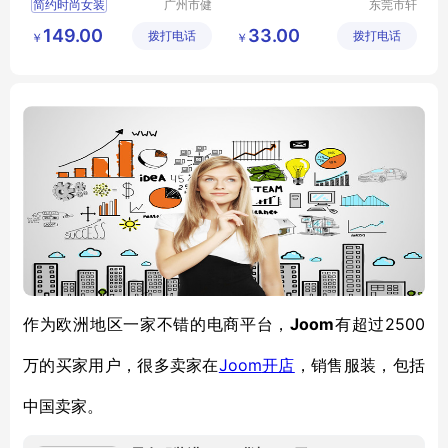
简约时尚女装
广州市健
东莞市轩
凡服饰有
洋服饰有
丝桑蚕丝大码女装
149.00
33.00
拨打电话
限公司
拨打电话
限公司
￥
￥
高端设计师风格品牌
品牌女装尾货
广州女装库存
Joom
2500
作为欧洲地区一家不错的电商平台，
有超过
万的买家用户，很多卖家在
Joom
开店
，销售服装，包括
中国卖家。