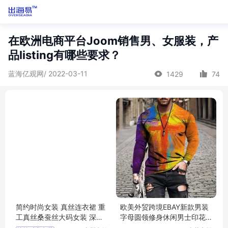
在欧洲电商平台Joom销售男、女服装，产
品listing有哪些要求？
蓝海亿观网/ 2022-03-11
1429
74
简约时尚女装 真丝连衣裙 重
欧美外贸跨境EBAY新款男装
工真丝桑蚕丝大码女装 深圳
字母圆领修身休闲男士印花T
高端设计师风格品牌
恤长袖