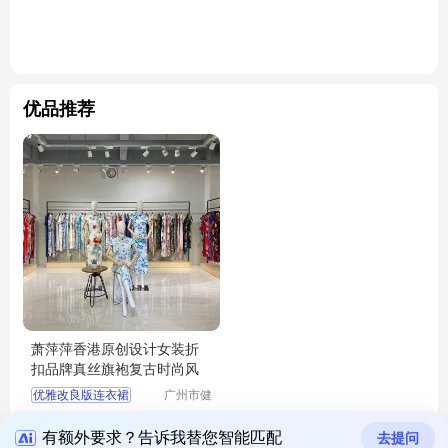
优品推荐
萧萍萍香港原创设计女装折
扣品牌真丝旗袍复古时尚风
优雅改良版连衣裙
广州市健
凡服饰有
品牌折扣女装批发
86.00
拨打电话
限公司
￥
香港原创设计师品牌
有额外要求？告诉我替您智能匹配
去提问