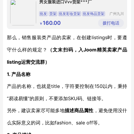
男女服装进口Vvv货架***厂
批发
货架
批发彩妆货架
批发饰品货架
广州九川
货架有限
公司
160.00
拨打电话
￥
listings时，要遵
那么，销售服装类产品的卖家，在创建
守什么样的规定？
Joom精英卖家产品
（文末扫码，入
listing运营交流群
）
1. 产品名称
title，字符要控制在150以内，秉持
产品的名称，也就是
“易读易懂”的原则，不要添加SKU码、链接等。
另外，建议卖家尽可能多地
描述商品属性
，避免使用没什
fashion、sale off等。
么实际意义的词，比如