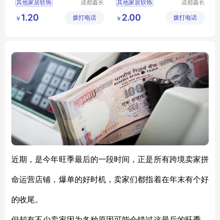
其他家居软饰
成都鑫长
其他家居软饰
成都鑫长
视装饰材
视装饰材
1.20
2.00
拨打电话
料有限公
拨打电话
料有限公
￥
￥
司
司
近期，是今年旺季最后的一段时间，正是所有跨境卖家拼
命运营店铺，爆单的好时机，卖家们都指着在年末有个好
的收尾。
但却有不少卖家因为各种原因可能会错过这最后的旺季，