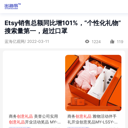
Etsy销售总额同比增101%，“个性化礼物”
搜索量第一，超过口罩
蓝海亿观网/ 2022-03-11
1224
119
商务
创意礼品
美誉公司实用
商务
创意礼品
雅物活动伴手
创意礼品
开业活动奖品 MY-Y
礼开业创意奖品MY-LSSY-L5
YLP-L5-41
-66