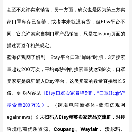
甚至不允许卖家销售，另一方面，确实也是因为第三方卖
Etsy平台不
家口罩库存已售罄，或者本来就没有货，但
同，它允许卖家自制口罩产品销售，只是在listing页面的
描述要遵守相关规定。
Etsy平台口罩“巅峰”时期，3天搜索
蓝海亿观网了解到，
量超过200万次，平均每秒钟的搜索量就达到9次，口罩
卖家更是疯狂涌入Etsy平台，这类卖家的数量直接增长5
倍。更多内容见
Etsy
《
口罩卖家暴增
5
倍，“口罩
HaqjrY
”
-蓝海亿观网
搜索量
200
万次》
。（跨境电商新媒体
egainnews）文末
Etsy精英卖家选品交流群
扫码入
，对接
Coupang、Wayfair 、沃尔玛、
跨境电商优质资源。