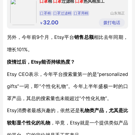
口罩
棉
口罩
过滤棉
口罩
热风棉加工
口罩棉
口罩过滤棉
口罩用棉
山东旭正
纺织有限
公司
32.00
拨打电话
￥
9个月，Etsy平台
另外，今年前
销售总额
相比去年同期，
101%。
增长
Etsy能否持续热度？
疫情过后，
Etsy CEO表示，今年平台搜索量第一的是“personalized
gifts”一词，即“个性化礼物”。今年上半年盛极一时的口
罩产品，其总的搜索量也未能超过“个性化礼物”。
Etsy消费者最感兴趣的，依然还是
礼物类产品，尤其是比
Etsy就是一个提供类似产品
较彰显个性化的礼物
，毕竟，