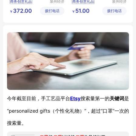
商务创意礼品
泉州经济
商务创意礼品
泉州经济
技术开发
技术开发
公司实用
活动伴手礼
开业创意
372.00
51.00
拨打电话
区美誉商
拨打电话
区美誉商
￥
￥
创意礼品开业
奖品
MY
LSSY
L5
贸有限公
贸有限公
活动奖品
MY
YYLP
66
司
司
L5
41
Etsy
今年截至目前，手工艺品平台
搜索量第一的
关键词
是
“personalized gifts（个性化礼物）”，超过“口罩”一次的
搜索量。