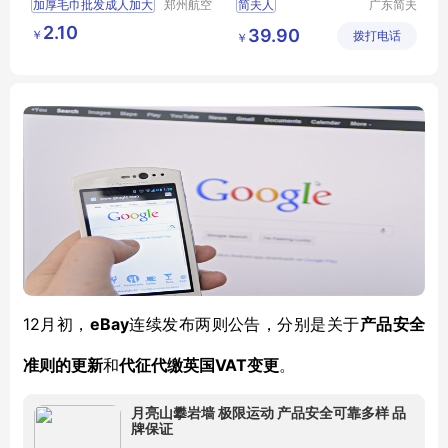
加厚毛巾批发成人加大
郑州航空
简夫人
广东简夫
港区全瑞
人家纺有
吸水好商务棉毛巾家用
2.10
39.90
￥
琦日用品
拨打电话
限公司
￥
礼品宣传刺绣logo
店
12月初，
eBay
连续发布两则公告，分别是关于
产品安全
VAT变更
准则的更新
和
代征代缴英国
。
月亮山攀岩墙 极限运动 产品安全可靠多样 品
牌保证