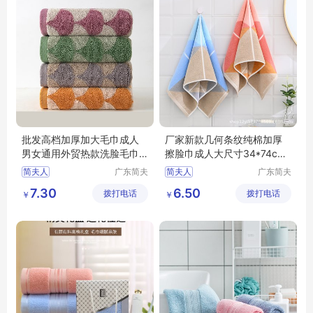
批发高档加厚加大毛巾成人
厂家新款几何条纹纯棉加厚
男女通用外贸热款洗脸毛巾
擦脸巾成人大尺寸34*74cm
纯棉
家庭毛巾
简夫人
广东简夫
简夫人
广东简夫
人家纺有
人家纺有
7.30
6.50
拨打电话
限公司
拨打电话
限公司
￥
￥