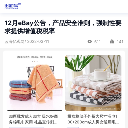
12月eBay公告，产品安全准则，强制性要
求提供增值税税率
蓝海亿观网/ 2022-03-11
611
141
加厚批发成人加大 吸水好商
棋盘格毯子外贸大尺寸浴巾1
务棉毛巾家用 礼品宣传刺绣l
00*200cm成人男女通用毛
ogo
巾毯