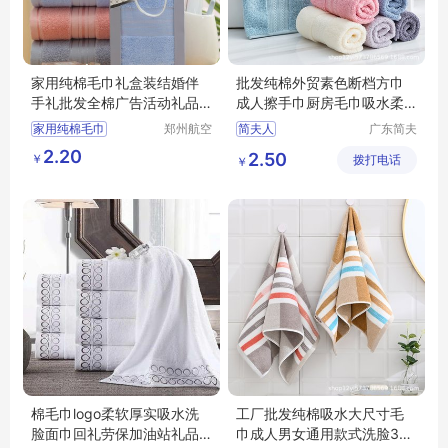
家用纯棉毛巾礼盒装结婚伴
批发纯棉外贸素色断档方巾
手礼批发全棉广告活动礼品
成人擦手巾厨房毛巾吸水柔
毛巾刺绣logo
软家用
家用纯棉毛巾
郑州航空
简夫人
广东简夫
港区全瑞
人家纺有
礼盒装结婚伴手礼
2.20
2.50
￥
琦日用品
拨打电话
限公司
￥
广告活动礼品毛巾刺绣logo
店
棉毛巾logo柔软厚实吸水洗
工厂批发纯棉吸水大尺寸毛
脸面巾回礼劳保加油站礼品
巾成人男女通用款式洗脸34*