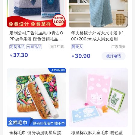
定制公司广告礼品毛巾青古O
华夫格毯子外贸大尺寸浴巾1
PP袋单条装 橙色促销礼品创
00*200cm成人男女通用
意伴手礼
定制礼品
公司礼品
浙江红素
简夫人
广东简夫
实业有限
人家纺有
广告礼品
毛巾
37.30
39.90
￥
公司
拨打电话
限公司
￥
促销礼品
全棉毛巾 健身动漫明星应援
穆皇棉汉麻儿童毛巾 粉色蓝