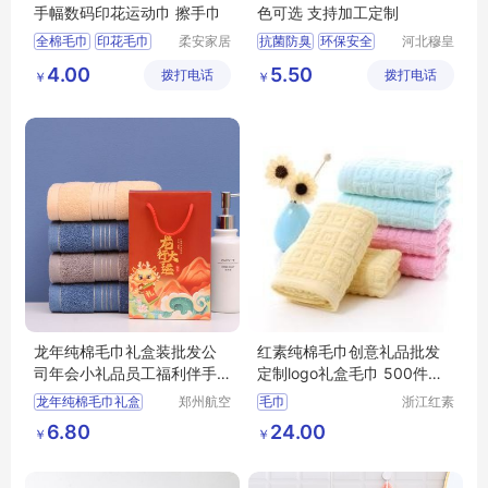
手幅数码印花运动巾 擦手巾
色可选 支持加工定制
全棉毛巾
印花毛巾
柔安家居
抗菌防臭
环保安全
河北穆皇
用品（南
纺织品制
擦手巾
运动毛巾
儿童毛巾生产厂家
4.00
5.50
拨打电话
通）有限
拨打电话
造有限公
￥
￥
毛巾定制
汉麻毛巾
公司
司
龙年纯棉毛巾礼盒装批发公
红素纯棉毛巾创意礼品批发
司年会小礼品员工福利伴手
定制logo礼盒毛巾 500件起
礼定 制logo
订不单独零售
龙年纯棉毛巾礼盒
郑州航空
毛巾
浙江红素
港区全瑞
实业有限
手礼定
制logo
6.80
24.00
￥
￥
琦日用品
公司
店