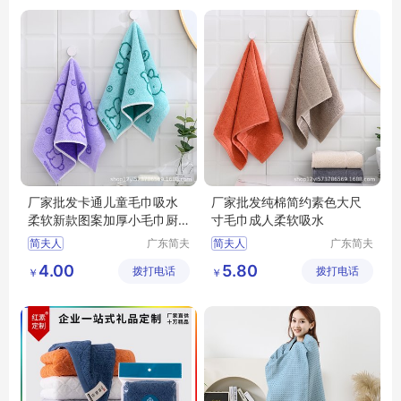
厂家批发卡通儿童毛巾吸水
厂家批发纯棉简约素色大尺
柔软新款图案加厚小毛巾厨
寸毛巾成人柔软吸水
房擦手巾
简夫人
广东简夫
简夫人
广东简夫
人家纺有
人家纺有
4.00
5.80
拨打电话
限公司
拨打电话
限公司
￥
￥