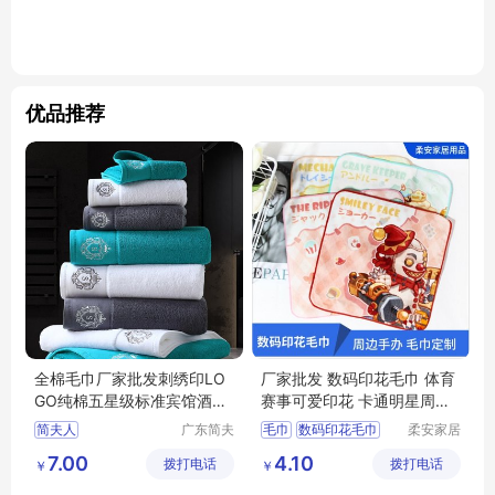
优品推荐
全棉毛巾厂家批发刺绣印LO
厂家批发 数码印花毛巾 体育
GO纯棉五星级标准宾馆酒店
赛事可爱印花 卡通明星周边
民俗浴巾
手办 柔安家居
简夫人
广东简夫
毛巾
数码印花毛巾
柔安家居
人家纺有
用品（南
毛巾定制
印花毛巾
7.00
4.10
拨打电话
限公司
拨打电话
通）有限
￥
￥
公司