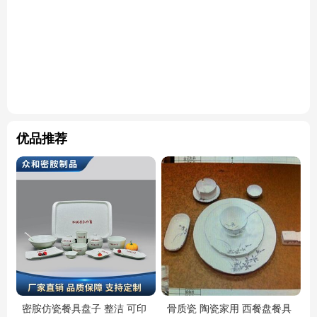
优品推荐
密胺仿瓷餐具盘子 整洁 可印
骨质瓷 陶瓷家用 西餐盘餐具