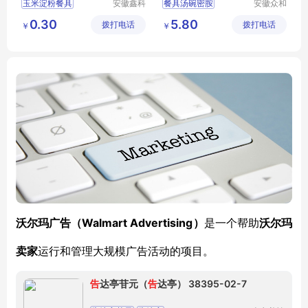
玉米淀粉餐具
安徽鑫科
餐具汤碗密胺
安徽众和
生物环保
密胺制品
一次性餐具
特色密胺餐具
0.30
5.80
拨打电话
有限公司
拨打电话
有限公司
￥
￥
可降解餐具
环保餐具
密胺餐具餐具生产厂家
餐具四件套
Walmart Advertising）
沃尔玛广告
（
是一个帮助
沃尔玛
卖家
运行
和管理大规模广告活动
的
项目。
告
达亭苷元（
告
达亭） 38395-02-7