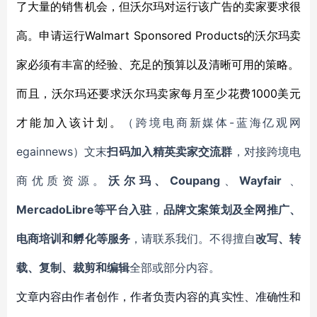
了大量的销售机会，但沃尔玛对运行该广告的卖家要求很
Walmart Sponsored Products
高。申请运行
的沃尔玛卖
家必须有丰富的经验、充足的预算以及清晰可用的策略。
1000美元
而且，
沃尔玛
还
要求
沃尔玛卖家
每月至少花费
才能加入该计划。
-蓝海亿观网
（跨境电商新媒体
egainnews）文末
扫码加入精英卖家交流群
，对接跨境电
Coupang
Wayfair
商优质资源。
沃尔玛、
、
、
MercadoLibre等平台入驻
，
品牌文案策划及全网推广、
电商培训和孵化等服务
，请联系我们。不得擅自
改写、转
载、复制、裁剪和编辑
全部或部分内容。
文章内容由作者创作，作者负责内容的真实性、准确性和