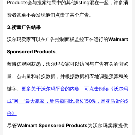
Products会与搜索结果中的其他listing
混在一起
，
许多消
费者甚至
不会发现
他们点击了某个广告。
3.衡量广告结果
Walmart
沃尔玛卖家可以在广告控制面板监控正在运行的
Sponsored Products
。
蓝海亿观网获悉，沃尔玛卖家
可以访问
与广告有关的浏览
量
、点击
量
和转换数据
，并根据数据相应地调整
预算和关
键字。
更多关于沃尔玛平台的内容，可点击阅读《沃尔玛
“网一”最大赢家，销售额同比增长150%，是亚马逊的5
成
倍》
Walmart Sponsored Products
尽管
为沃尔玛卖家提供