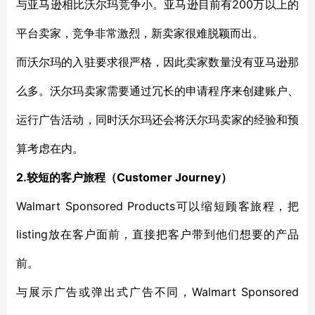
200万
与亚马逊相比沃尔玛竞争小。
亚马逊目前有
以上
的
平台
卖家，竞争非常激烈，新卖家
很难
脱颖而出。
而
沃尔玛
的入驻要求很严格，因此卖家数量没有亚马逊那
么多。沃尔玛卖家
需要通过冗长的申请程序来创建账户
、
运行
广告活动，
同时
沃尔玛
还
会
将沃尔玛卖家的
经验和预
算考虑
在内
。
2.较短的客户旅程
Customer Journey）
（
Walmart Sponsored Products可以缩短顾客旅程，把
listing
放在
客户
面前，直接把
客户
带到他们想要的产品
前。
Walmart Sponsored
与
展示广告
或弹出式广告不同，