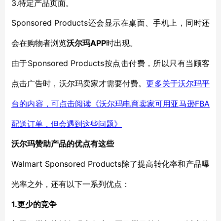
3.特定产品页面。
Sponsored Products
还
会显示在桌面、手机
上，同时还
APP
会在
购物者浏览
沃尔玛
时
出现
。
Sponsored Products按点击付费
由于
，
所以只有当
顾客
点击广告时，
沃尔玛卖家
才需要付费。
更多关于沃尔玛平
FBA
台的内容，可点击阅读《沃尔玛电商卖家可用亚马逊
配送订单，但会遇到这些问题》
沃尔玛赞助产品的
优点有这些
Walmart Sponsored Products
除了提高转化率和产品曝
光率之外，还有以下
一系列
优点：
1.更少的竞争