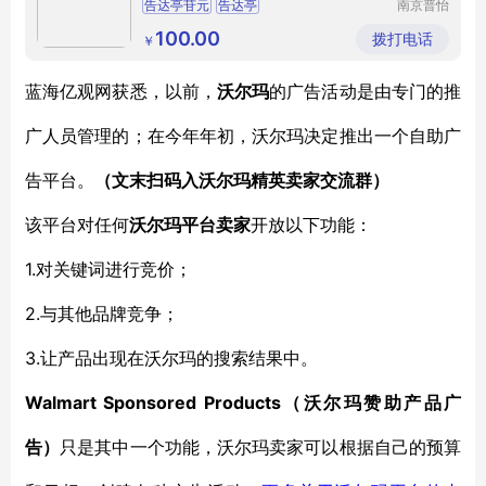
告达亭苷元
告达亭
南京普怡
生物科技
有限公司
100.00
拨打电话
￥
蓝海亿观网获悉，
以前，
沃尔玛
的广告活动是由专门的推
广人员管理的
；在
今年年初，沃尔玛决定推出一个自助广
告平台。
（文末扫码入
沃尔玛
精英卖家交流群）
该平台
对任何
沃尔玛平台
卖家
开放
以下功能：
1.
对关键词进行竞价
；
2.
与其他品牌竞争
；
3.
让产品出现在沃尔玛的搜索结果中
。
Walmart Sponsored Products
（
沃尔玛赞助产品广
告
）
只是
其中一个功能
，
沃尔玛卖家
可以
根据自己的预算