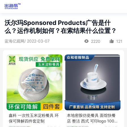
沃尔玛Sponsored Products广告是什
么？运作机制如何？在索结果什么位置？
蓝海亿观网/ 2022-03-07
2220
121
鑫科 一次性玉米淀粉餐具 环
本地密胺仿瓷餐具 面馆快餐
保可降解四件套定制
店 整洁 西式 可印logo 100起
订 众和