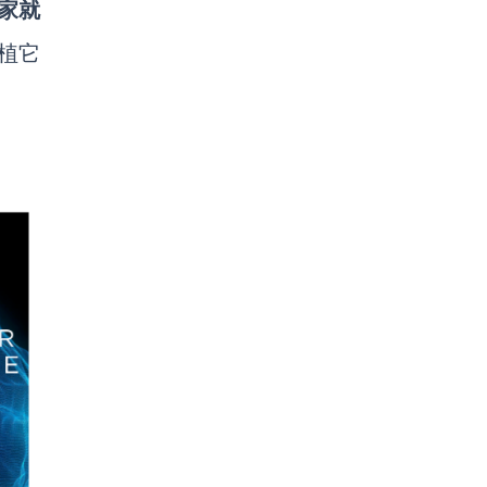
卖家就
植它