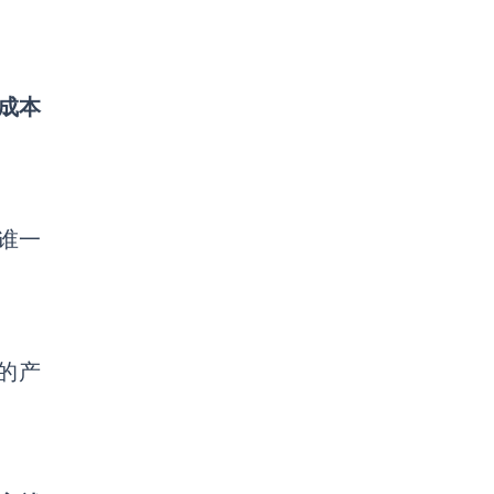
成本
谁一
的产