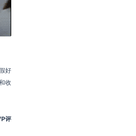
假好
和收
P评