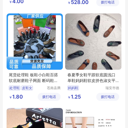
4.00
528.00
￥
鑫日用百
拨打电话
有限公司
￥
单鞋网鞋
日用百货
加绒羊毛健步鞋
货店
尾货处理鞋 板鞋小白鞋百搭
春夏季女鞋平跟软底圆浅口
软底耐磨鞋子网面 断码鞋直
单鞋妈妈鞋软皮拼色淑女平
供
底鞋懒人鞋女
处理鞋
皮鞋女
苍南县腾
妈妈鞋
瑞安市德
誊电子商
硕鞋行
跑步鞋男
小白鞋女
1.80
1.25
拨打电话
务商行
拨打电话
￥
￥
跑步鞋男轻便