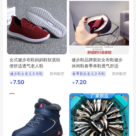
女式健步布鞋妈妈鞋软底轻
健步鞋品牌新款女布鞋健步
便舒适透气老人鞋
休闲鞋春季单鞋透气舒适
健步鞋女老北京布鞋
郑州航空
春季新款老北京布鞋
郑州航空
港区芙乐
港区芙乐
男中老年老人鞋
女运动单鞋健步鞋
7.50
7.20
￥
￥
鑫日用百
鑫日用百
软底轻便休闲妈妈鞋
男摆摊货源休闲鞋
货店
货店