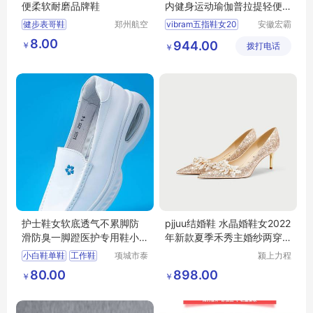
便柔软耐磨品牌鞋
内健身运动瑜伽普拉提轻便
鞋ALITZALOOP
健步表哥鞋
郑州航空
vibram五指鞋女20
安徽宏霸
港区芙乐
机械设备
8.00
944.00
￥
鑫日用百
拨打电话
有限公司
￥
货店
护士鞋女软底透气不累脚防
pjjuu结婚鞋 水晶婚鞋女2022
滑防臭一脚蹬医护专用鞋小
年新款夏季禾秀主婚纱两穿
白鞋单鞋
高跟新娘鞋
小白鞋单鞋
工作鞋
项城市泰
颍上力程
顺制衣有
仪器设备
护士鞋女
80.00
898.00
￥
￥
限公司
有限公司