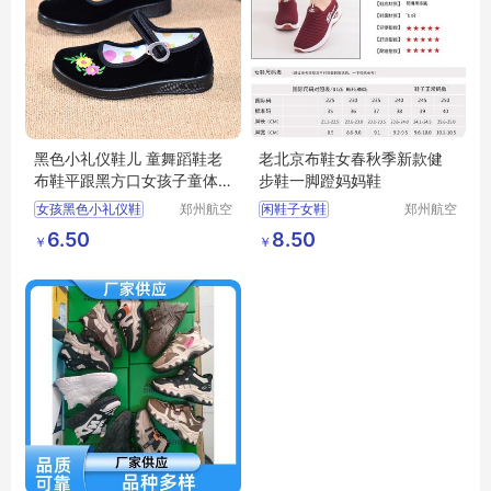
黑色小礼仪鞋儿 童舞蹈鞋老
老北京布鞋女春秋季新款健
布鞋平跟黑方口女孩子童体
步鞋一脚蹬妈妈鞋
操
女孩黑色小礼仪鞋
郑州航空
闲鞋子女鞋
郑州航空
港区全瑞
港区芙乐
女孩子童体操
透气飞织女鞋
6.50
8.50
￥
￥
琦日用品
鑫日用百
一脚蹬妈妈鞋
店
货店