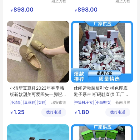
颍上力程
颍上力程
仪器设备
仪器设备
898.00
898.00
￥
￥
有限公司
有限公司
小清新豆豆鞋2023年春季韩
休闲运动装板鞋女 拼色厚底
版新款甜美可爱圆头一脚蹬
鞋子系带 断码鞋直供 工厂处
皮面单鞋女
理鞋
小清新
豆豆鞋
女鞋
瑞安市德
中筒靴子女
小白鞋女
苍南县腾
硕鞋行
誊电子商
皮面鞋
一脚蹬
运动鞋男
1.25
1.80
拨打电话
拨打电话
务商行
￥
￥
小白鞋时尚百搭
跑步鞋男轻便