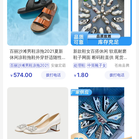
百丽沙滩男鞋凉拖2021夏新
新款鞋女百搭休闲 软底耐磨
休闲凉鞋拖鞋外穿舒适随性
鞋子网面 断码鞋直供 尾货处
度假91901BL1
理鞋
百丽沙滩男鞋凉拖2021
安徽宏霸
处理鞋
中筒靴子女
苍南县腾
机械设备
誊电子商
小白鞋女
运动鞋男
574.00
1.80
拨打电话
有限公司
拨打电话
务商行
￥
￥
跑步鞋男轻便