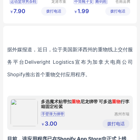
运动篮球男杂鞋
龙港市堇
中筒靴子女
断码鞋
苍南县腾
伊鞋厂
誊电子商
库存男鞋
外贸男鞋
小白鞋女
运动鞋男
7.90
1.99
拨打电话
拨打电话
务商行
￥
￥
男鞋厂家
老爹鞋
跑步鞋男轻便
据外媒报道，近日，位于美国新泽西州的重物线上交付服
务平台Deliveright Logistics宣布为加拿大电商公司
Shopify推出首个重物交付应用程序。
多选魔术贴带扣
重物
尼龙绑带 可多选
重物
行李
箱固定松紧
手臂弹力绑带
惠州市瑞
锦纺织品
有限公司
3.00
拨打电话
￥
目前，该应用程序已在Shopify App Store中正式上线。