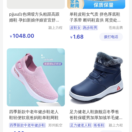
pjjuu白色绸缎方头粗跟高跟
单鞋皮鞋女气质 拼色厚底鞋
婚鞋 孕妇新娘伴娘皆宜舒适
子系带 断码鞋直供 尾货处理
女鞋
鞋
颍上力程
皮鞋女
跑步鞋男
苍南县腾
仪器设备
誊电子商
板鞋百搭
小白鞋女
1048.00
1.68
￥
有限公司
拨打电话
务商行
￥
跑步鞋男轻便
四季新款中老年健步鞋老人
足力健老人鞋旗舰店冬季爸
鞋轻便软底爸妈鞋单鞋网鞋
爸鞋保暖男加厚加绒羊毛健
步鞋
四季新款中老年健步鞋
郑州航空
足力健老人鞋
爸爸鞋
颍上力程
港区芙乐
仪器设备
老人鞋轻便软底爸妈鞋
健步鞋
冬季爸爸鞋