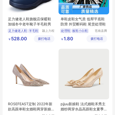
足力健老人鞋旗舰店保暖鞋
单鞋皮鞋女气质 低帮平底鞋
加绒冬中老年靴子羊毛鞋男
防滑 外贸断码鞋 尾货处理鞋
足力健老人鞋
羊毛鞋
颍上力程
处理鞋
板鞋小白鞋
苍南县腾
仪器设备
誊电子商
保暖鞋
中老年靴子
断码鞋
小白鞋女
528.00
1.80
拨打电话
有限公司
拨打电话
务商行
￥
￥
羊毛鞋男
运动鞋男
ROSEFEAST定制 2022年新
pjjuu新娘鞋 法式婚鞋禾秀主
款高跟单鞋女婚鞋两穿新娘
婚纱两穿水晶高跟鞋女夏季
婚纱水晶鞋
新款结婚鞋