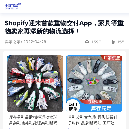
Shopify迎来首款重物交付App，家具等重
物卖家再添新的物流选择！
卖家之家/ 2022-04-29
1597
155
库存男鞋品牌撤柜运动篮球
单鞋皮鞋女气质 圆头低帮鞋
男杂鞋地摊鞋处理杂鞋断码
子时尚 品牌断码鞋 工厂处理
鞋库存鞋
鞋