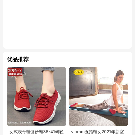
优品推荐
女式表哥鞋健步鞋36-41码轻
vibram五指鞋女2021年新室