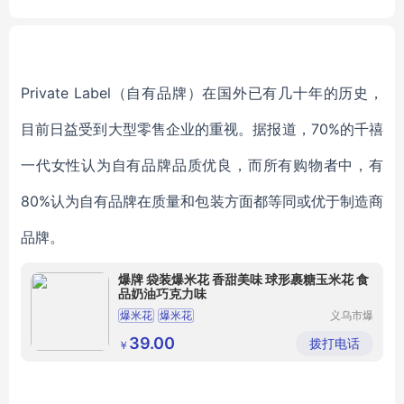
P
ne
Private Label（自有品牌）在国外已有几十年的历史，
目前日益受到大型零售企业的重视。据报道，70%的千禧
一代女性认为自有品牌品质优良，而所有购物者中，有
80%认为自有品牌在质量和包装方面都等同或优于制造商
品牌。
爆牌 袋装爆米花 香甜美味 球形裹糖玉米花 食
品奶油巧克力味
爆米花
爆米花
义乌市爆
牌进出口
有限公司
39.00
拨打电话
￥