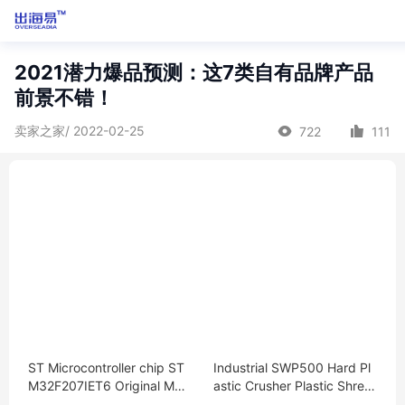
2021潜力爆品预测：这7类自有品牌产品
前景不错！
卖家之家/ 2022-02-25
722
111
ST Microcontroller chip ST
Industrial SWP500 Hard Pl
M32F207IET6 Original MC
astic Crusher Plastic Shred
U encapsulation：176-LQF
der plastic Crushing Machi