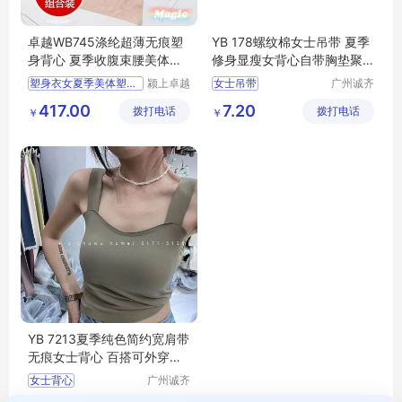
卓越WB745涤纶超薄无痕塑
YB 178螺纹棉女士吊带 夏季
身背心 夏季收腹束腰美体塑
修身显瘦女背心自带胸垫聚
形女款
拢美背 尾货
塑身衣女夏季美体塑形束身
颍上卓越
女士吊带
广州诚齐
电子商务
服饰有限
417.00
7.20
拨打电话
有限公司
拨打电话
公司
￥
￥
YB 7213夏季纯色简约宽肩带
无痕女士背心 百搭可外穿自
带胸垫女吊带
女士背心
广州诚齐
服饰有限