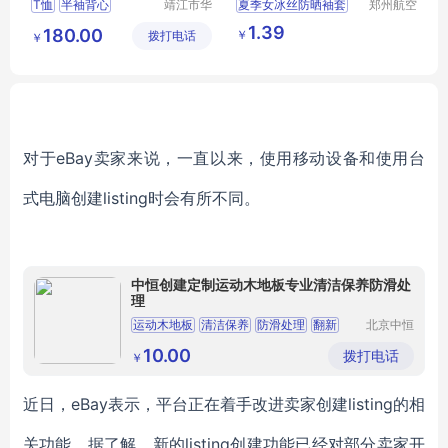
T恤
半袖背心
靖江市华
夏季女冰丝防晒袖套
郑州航空
昌安防科
港区芙乐
短袖T恤
护臂线渐变色
冰丝袖
1.39
180.00
￥
拨打电话
技有限公
鑫日用百
￥
户外运动露指冰袖
司
货店
袖套批发
对于eBay卖家来说，一直以来，使用移动设备和使用台
式电脑创建listing时会有所不同。
中恒创建定制运动木地板专业清洁保养防滑处
理
运动木地板
清洁保养
防滑处理
翻新
北京中恒
创建建筑
装饰工程
10.00
拨打电话
￥
有限公司
近日，eBay表示，平台正在着手改进卖家创建listing的相
关功能。据了解，新的listing创建功能已经对部分卖家开