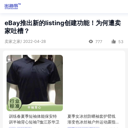
eBay推出新的listing创建功能！为何遭卖
家吐槽？
卖家之家/ 2022-04-28
777
53
训练春夏季短袖体能保安特
夏季女冰丝防晒袖套护臂线
训半袖背心短袖T恤江苏华卫
渐变色冰丝袖户外运动露指
冰袖袖套批发