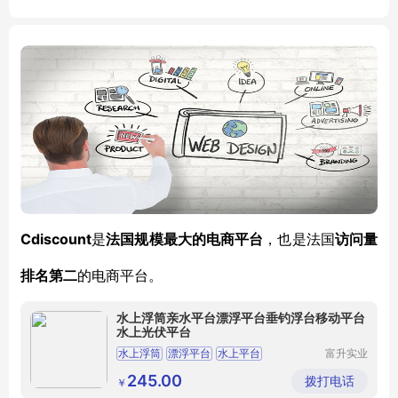
44(10x10)
Cdiscount
是
法国规模最大的电商平台
，也是法国
访问量
排名第二
的电商平台。
水上浮筒亲水平台漂浮平台垂钓浮台移动平台
水上光伏平台
水上浮筒
漂浮平台
水上平台
富升实业
（广州）
有限公司
245.00
拨打电话
￥