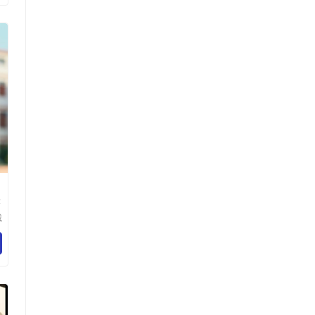
韩
表
诚
钟
公