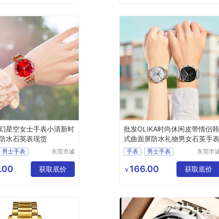
幻星空女士手表小清新时
批发OLIKA时尚休闲皮带情侣
防水石英表现货
式曲面屏防水礼物男女石英手
男士手表
东莞市诚
手表
男士手表
东莞市
敬五金钟
敬五金
表
防水手表
运动手表
防水手表
表有限公
表有限
.00
166.00
获取底价
电子表
获取底价
￥
司
司