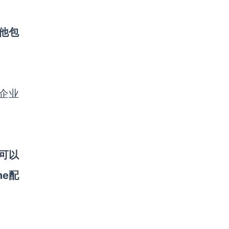
其他包
司企业
也可以
me配