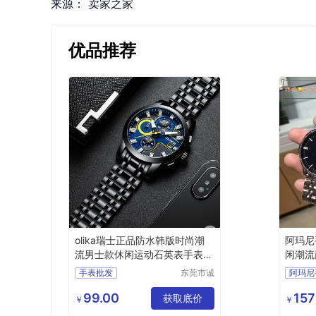
来源：
卖家之家
优品推荐
olika瑞士正品防水韩版时尚潮
阿玛尼
流男士款休闲运动石英表手表批
闲潮流
发
英表
手表批发
东莞市诚
阿玛尼
敬五金钟
男士手表批发
表有限公
99.00
157
运动手表批发
获取底价
￥
￥
司
防水手表批发