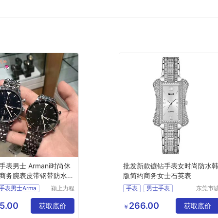
手表男士 Armani时尚休
批发新款镶钻手表女时尚防水
商务腕表皮带钢带防水石
版简约商务女士石英表
手表男士Arma
颍上力程
手表
男士手表
东莞市
仪器设备
敬五金
运动手表
防水手表
有限公司
表有限
5.00
266.00
获取底价
电子表
获取底价
￥
司