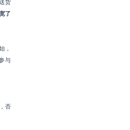
达送货
放宽了
始，
参与
，否