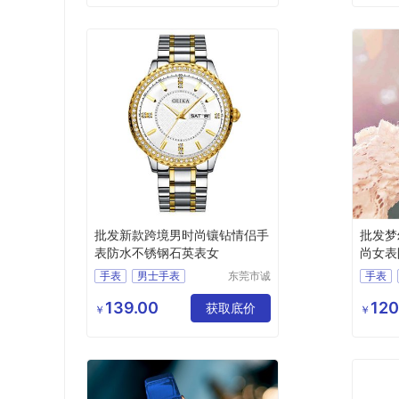
电子表批发
批发新款跨境男时尚镶钻情侣手
批发梦
表防水不锈钢石英表女
尚女表
手表
男士手表
东莞市诚
手表
敬五金钟
运动手表
防水手表
运动手
表有限公
139.00
120
电子表
获取底价
电子表
￥
￥
司