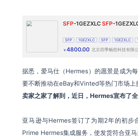
SFP
-1GEZXLC
SFP
-1GEZXL
SFP
1GEZXLC
SFP
1GEZXLC
4800.00
北京四季畅想科技有限
￥
据悉，爱马仕（Hermes）的愿景是成
要不断推动在eBay和Vinted等热门市
卖家之家了解到，近日，Hermes宣布了全新的Amaz
亚马逊与Hermes签订了为期2年的初步
Prime Hermes集成服务，使发货符合亚