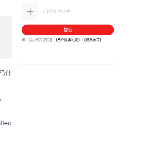
马仕
成。
led