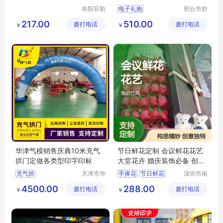
柱气模定制
阜阳菲勒
电子礼炮
邢台市舒
科技有限
语机械制
电子礼炮厂家
217.00
510.00
拨打电话
公司
拨打电话
造厂（普
￥
￥
电子礼炮批发
通合伙）
电子礼炮直销
电子礼炮价格
华津气模销售庆典10米充气
节日鲜花定制 会议鲜花花艺
拱门定做各类型印字印标
大堂花卉 婚庆装饰必备 创意
独特 构思巧妙
充气拱
天津市华
手捧花
节日鲜花
深圳市南
津飞翔充
韵竹风景
会议鲜花
开业花篮
4500.00
288.00
拨打电话
气模型科
拨打电话
观园林有
￥
￥
鲜花花艺
技有限公
限公司
司