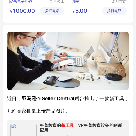
婚庆电子礼炮
新沂俊工
花车
深圳市南
机械有限
韵竹风景
1000.00
5.00
拨打电话
公司
拨打电话
观园林有
￥
￥
限公司
Seller Central
近日，
亚马逊
在
后台推出了一款新工具，
允许卖家批量上传产品图片。
科普教育的
新工具
：VR科普教育设备的创新
应用