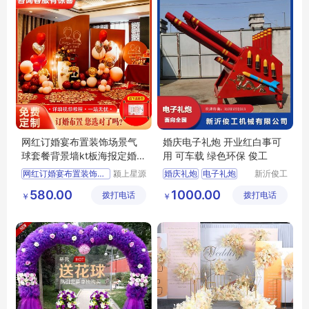
网红订婚宴布置装饰场景气
婚庆电子礼炮 开业红白事可
球套餐背景墙kt板海报定婚酒
用 可车载 绿色环保 俊工
店现场用品
网红订婚宴布置装饰场景气
颍上星源
婚庆礼炮
电子礼炮
新沂俊工
科技发展
机械有限
电子礼炮厂家
580.00
1000.00
拨打电话
有限公司
拨打电话
公司
￥
￥
婚庆礼炮厂家