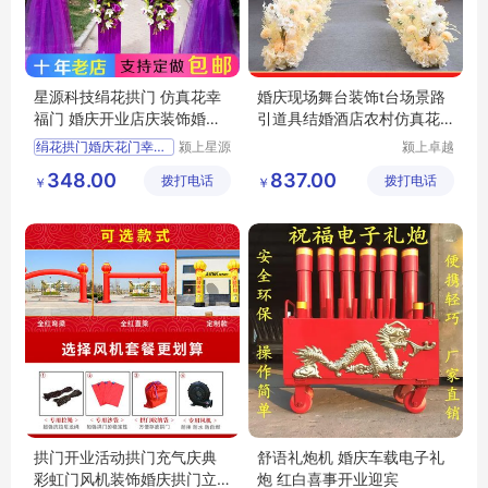
星源科技绢花拱门 仿真花幸
婚庆现场舞台装饰t台场景路
福门 婚庆开业店庆装饰婚礼
引道具结婚酒店农村仿真花
成品道具
排婚礼布置
绢花拱门婚庆花门幸福门开
颍上星源
颍上卓越
科技发展
电子商务
348.00
837.00
拨打电话
有限公司
拨打电话
有限公司
￥
￥
拱门开业活动拱门充气庆典
舒语礼炮机 婚庆车载电子礼
彩虹门风机装饰婚庆拱门立
炮 红白喜事开业迎宾