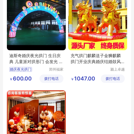
迪斯奇婚庆夜光拱门 生日庆
充气拱门麒麟送子金狮麒麟
典 儿童派对拱形门 会发光 新
拱门开业庆典婚庆结婚鼓风
奇好玩
机彩虹门气模
婚庆夜光拱门
郑州福家
颍上卓越
文化科技
电子商务
生日庆典拱门
600.00
1047.00
拨打电话
有限公司
拨打电话
有限公司
￥
￥