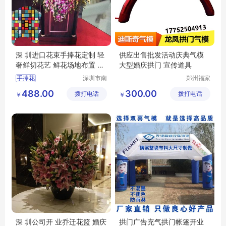
深 圳进口花束手捧花定制 轻
供应出售批发活动庆典气模
奢鲜切花艺 鲜花场地布置 南
大型婚庆拱门 宣传道具
韵竹风
手捧花
深圳市南
郑州福家
韵竹风景
文化科技
488.00
300.00
拨打电话
观园林有
拨打电话
有限公司
￥
￥
限公司
深 圳公司开 业乔迁花篮 婚庆
拱门广告充气拱门帐篷开业