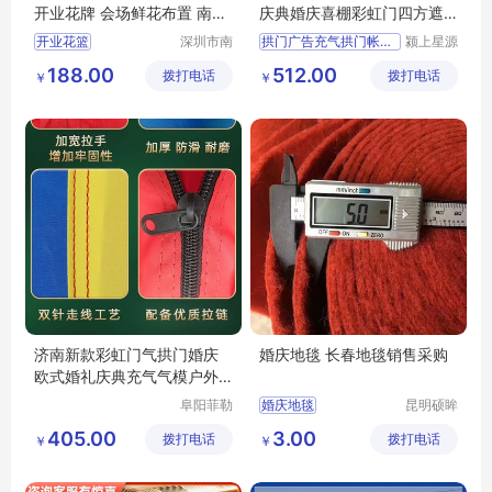
开业花牌 会场鲜花布置 南韵
庆典婚庆喜棚彩虹门四方遮
竹风
阳带篷布气模
开业花篮
深圳市南
拱门广告充气拱门帐篷开业
颍上星源
韵竹风景
科技发展
188.00
512.00
拨打电话
观园林有
拨打电话
有限公司
￥
￥
限公司
济南新款彩虹门气拱门婚庆
婚庆地毯 长春地毯销售采购
欧式婚礼庆典充气气模户外
结婚充气拱门
阜阳菲勒
婚庆地毯
昆明硕眸
科技有限
工艺品有
405.00
3.00
拨打电话
公司
拨打电话
限公司
￥
￥