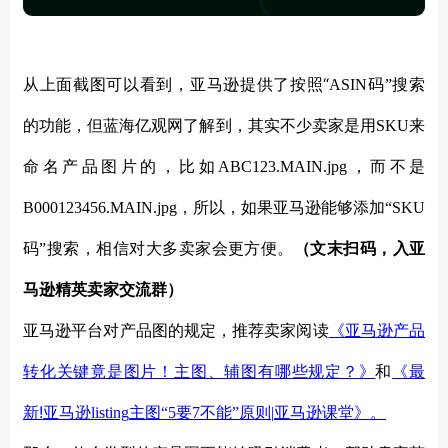
“
从上面截图可以看到，亚马逊提供了按照
ASIN
码”搜索
的功能，但蓝海亿观网了解到，其实不少卖家是用
SKU
来
命名产品图片的，比如
ABC123.MAIN.jpg
，而不是
B000123456.MAIN.jpg
，所以，如果亚马逊能够添加“
SKU
码”搜索，相信对大多卖家会更方便。
（文末扫码，入
亚
马逊精英卖家交流群
）
亚马逊平台对产品图的规定，推荐卖家阅读
《亚马逊产品
转化关键竟是图片！主图、辅图有哪些规定？》
和
《最
!
新
亚马逊
listing
主图“
5
要
7
不能”原则
|
亚马逊课堂》。