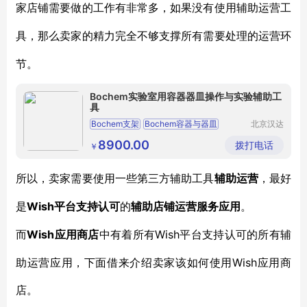
家店铺需要做的工作有非常多，如果没有使用辅助运营工
具，那么卖家的精力完全不够支撑所有需要处理的运营环
节。
Bochem实验室用容器器皿操作与实验辅助工
具
Bochem支架
Bochem容器与器皿
北京汉达
森机械技
Bochem搅拌与操作工具
术有限公
8900.00
拨打电话
￥
司
Bochem实验室钳
Bochem搅拌器
所以，卖家需要使用一些第三方辅助工具
辅助运营
，最好
Wish平台支持认可
是
的
辅助店铺运营服务应用
。
Wish应用商店
Wish平台支持认可的所有辅
而
中有着所有
助运营应用，下面借来介绍卖家该如何使用Wish应用商
店。