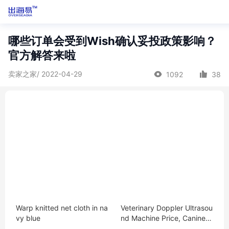
哪些订单会受到Wish确认妥投政策影响？
官方解答来啦
卖家之家/ 2022-04-29
1092
38
Warp knitted net cloth in na
Veterinary Doppler Ultrasou
vy blue
nd Machine Price, Canine/F
eline Pregnancy Test Color