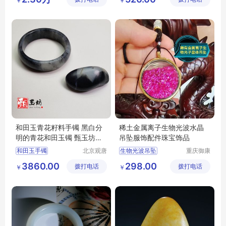
￥
￥
和田玉籽料原石
和田玉沙枣青
和田玉
和田玉原石
甄玉坊和田玉
和田玉青花籽料手镯 黑白分
稀土金属离子生物光波水晶
明的青花和田玉镯 甄玉坊籽
吊坠服饰配件珠宝饰品
料玉手镯
和田玉手镯
北京观唐
生物光波吊坠
重庆御康
国际商贸
沅生物技
和田玉籽料手镯
水晶吊坠
3860.00
298.00
拨打电话
有限公司
拨打电话
术有限公
￥
￥
青花和田玉手镯
稀土光波吊坠
司
和田玉青花籽料
生物光子
吊坠
甄玉坊和田玉