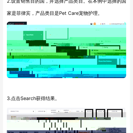
2.
设置销售目的国，并选择产品类目。在本
例中
选择的国
Pet Care宠物护理。
家是
菲律宾，产品类
目
是
3.
Search
点击
获得结果。