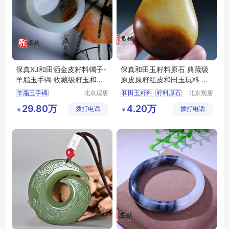
保真XJ和田洒金皮籽料镯子-
保真和田玉籽料原石 典藏级
羊脂玉手镯 收藏级籽玉和田
原皮原籽红皮和田玉玩料 和
玉手镯子
田玉原石
羊脂玉手镯
北京观唐
和田玉籽料
籽料原石
北京观唐
国际商贸
国际商贸
和田玉手镯
和田玉籽料原石
29.80万
4.20万
拨打电话
有限公司
拨打电话
有限公司
￥
￥
和田玉籽料
和田玉玩料
和田玉籽料手镯
红皮和田玉籽料
甄玉坊和田玉