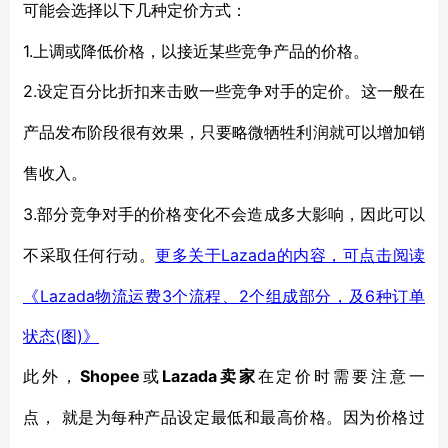
可能会选择以下几种定价方式：
1.上调或降低价格，以接近某些竞争产品的价格。
2.
设定百分比折扣来
击败
一些
竞争对手的定价。这
一般
在
产品发布阶段
很有效果
，
只要
略微牺牲利润
就可以
增加销
售收入。
3.
部分竞争对手的价格变化不会造成多大影响，因此可以
Lazada的内容，可点击阅读
不采取任何行动。
更多关于
《Lazada物流运费3个流程、2个组成部分，及6种订单
状态(图)》
Shopee
Lazada卖家
此外，
或
在
定价
时需要注意一
点，
就是
为每种产品设定最低和最高价格。
因为价格过