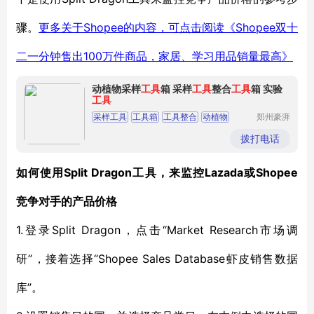
Shopee的内容，可点击阅读《Shopee双十
骤。
更多关于
二一分钟售出100万件商品，家居、学习用品销量最高》
动植物采样
工具
箱 采样
工具
整合
工具
箱 实验
工具
采样工具
工具箱
工具整合
动植物
郑州豪湃
生物科技
实验工具
有限公司
拨打电话
Split Dragon
Lazada或Shopee
如何使用
工具，来监控
竞争对手的产品价格
1.
Split Dragon
“Market Research市场调
登录
，点击
研”，接着选择“Shopee Sales Database虾皮
销售数据
”。
库