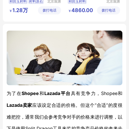
和田玉籽料
籽料原石
北京观唐
和田玉籽料
北京观唐
国际商贸
国际商贸
和田玉金包银
和田玉籽料原石
1.28万
4860.00
拨打电话
有限公司
拨打电话
有限公司
￥
￥
金包银籽料
石包玉
籽料石包玉
甄玉坊和田玉
甄玉坊和田玉
Shopee
Lazada平台
Shopee和
为了在
和
具有竞争力，
Lazada卖家
“合适”的度很
应该设定合适的价格。但这个
难把控，通常我们会参考竞争对手的价格来进行调整，以
下是使用
Split Dragon
工具来监控竞争产品价格的参考步