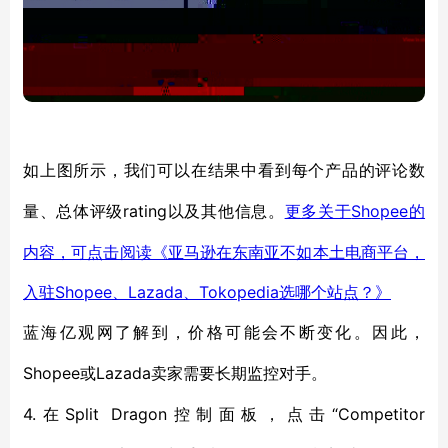
如上图所示，我们可以在结果
中
看到
每个产品的评论数
rating
Shopee的
量
、
总体评级
以及其他信息。
更多关于
内容，可点击阅读《亚马逊在东南亚不如本土电商平台，
入驻Shopee、Lazada、Tokopedia选哪个站点？》
蓝海亿观网了解到，
价格
可能会不断
变化。
因此，
Shopee或Lazada卖家需要长期
监控
对手。
4.在Split Dragon
“Competitor
控制面板，点击