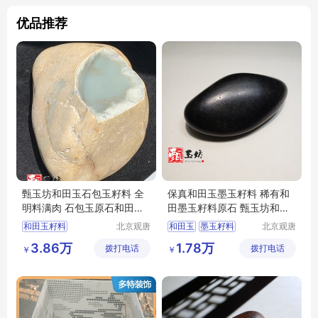
优品推荐
甄玉坊和田玉石包玉籽料 全
保真和田玉墨玉籽料 稀有和
明料满肉 石包玉原石和田玉
田墨玉籽料原石 甄玉坊和田
籽料
玉籽料
和田玉籽料
北京观唐
和田玉
墨玉籽料
北京观唐
国际商贸
国际商贸
和田玉石包玉
和田玉籽料
3.86万
1.78万
拨打电话
有限公司
拨打电话
有限公司
￥
￥
籽料石包玉
和田玉原石
和田玉籽料原石
甄玉坊和田玉
和田玉籽料价格