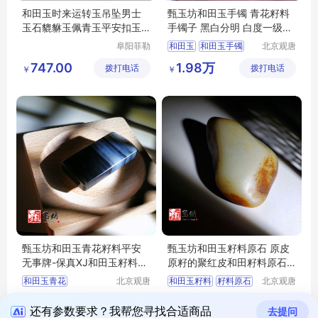
和田玉时来运转玉吊坠男士
甄玉坊和田玉手镯 青花籽料
玉石貔貅玉佩青玉平安扣玉
手镯子 黑白分明 白度一级的
坠女项链挂件
玉镯子
阜阳菲勒
和田玉
和田玉手镯
北京观唐
科技有限
国际商贸
和田玉青花籽料
747.00
1.98万
拨打电话
公司
拨打电话
有限公司
￥
￥
和田玉青花手镯
和田玉籽料手镯
甄玉坊和田玉青花籽料平安
甄玉坊和田玉籽料原石 原皮
无事牌-保真XJ和田玉籽料青
原籽的聚红皮和田籽料原石
花牌子-甄选
无修无二上
和田玉青花
北京观唐
和田玉籽料
籽料原石
北京观唐
国际商贸
国际商贸
和田玉青花籽料
和田玉籽料原石
9860.00
6.89万
拨打电话
有限公司
拨打电话
有限公司
￥
￥
和田玉籽料
聚红皮和田玉籽料
还有参数要求？我帮您寻找合适商品
去提问