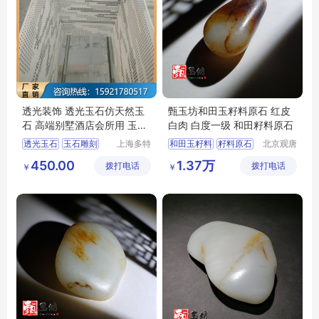
透光装饰 透光玉石仿天然玉
甄玉坊和田玉籽料原石 红皮
石 高端别墅酒店会所用 玉石
白肉 白度一级 和田籽料原石
雕刻屏风
透光玉石
玉石雕刻
上海多特
和田玉籽料
籽料原石
北京观唐
装饰材料
国际商贸
仿天然玉石
和田玉籽料原石
450.00
1.37万
拨打电话
有限公司
拨打电话
有限公司
￥
￥
上海透光玉石
和田玉价格
和田玉籽料价格