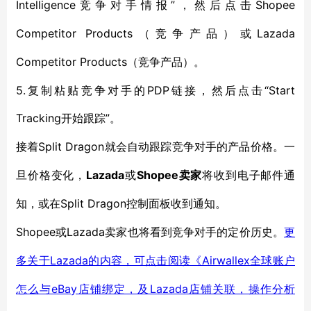
Intelligence
”
Shopee
竞争对手情报
，然后点击
Competitor Products
Lazada
（
竞争产品
）或
Competitor Products
（
竞争产品
）
。
5.复制粘贴竞争对手的PDP链接，然后点击“Start
Tracking
”。
开始跟踪
Split Dragon
接着
就会自动
跟踪竞争对手的产品价格。
一
Lazada
Shopee卖家
旦价格变化，
或
将
收到
电子邮件
通
Split Dragon
知，或在
控制面板
收到通知。
Shopee或Lazada卖家也
将看到竞争对手的定价历史。
更
Lazada的内容，可点击阅读《Airwallex全球账户
多关于
怎么与eBay店铺绑定，及Lazada店铺关联，操作分析