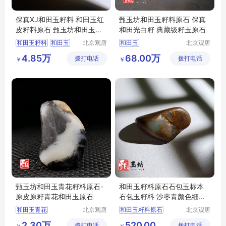
保真XJ和田玉籽料 和田玉红
甄玉坊和田玉籽料原石 保真
皮籽料原石 甄玉坊和田玉籽
和田光白籽 典藏级籽玉原石
玉原石
和田玉籽料
和田玉
北京观唐
和田玉
北京观唐
国际商贸
国际商贸
和田玉原石
和田籽玉
和田玉籽料原石
4.85万
68.00万
拨打电话
有限公司
拨打电话
有限公司
￥
￥
甄玉坊和田玉
和田玉光白籽
和田玉籽料
甄玉坊和田玉
甄玉坊和田玉青花籽料原石-
和田玉籽料原石石包玉标本
原皮原籽青花和田玉原石
石包玉籽料 沙枣青颜色细度
过灯
和田玉青花
北京观唐
和田玉籽料原石
北京观唐
国际商贸
国际商贸
和田玉青花籽料
石包玉
石包玉籽料
2.30万
520.00
拨打电话
有限公司
拨打电话
有限公司