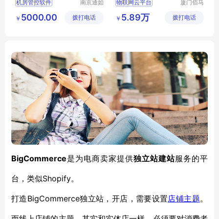
机房管控软件
南京通如
物联网云平台
厦门佰马
科技有限
科技有限
机房上网刷卡软件
智慧杆云平台
5000.00
5.89万
拨打电话
公司
拨打电话
公司
￥
￥
机房管理软件
智慧监测平台
电子阅览室上机软件
云平台定制
电脑上机软件
智能云平台开发
BigCommerce
是为电商卖家提供
独立站建站
服务的平
Shopify。
台，类似
BigCommerce独立站，开店，需要设置
打造
店铺主题
。
而线上店铺的主题，其实和实体店一样，必须要对消费者