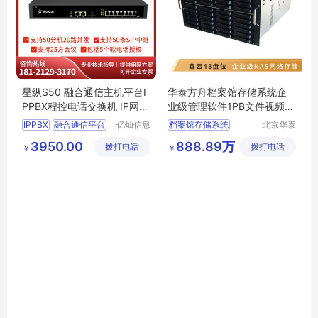
星纵S50 融合通信主机平台I
华泰方舟档案馆存储系统企
PPBX程控电话交换机 IP网络
业级管理软件1PB文件视频音
电话网关
频软件档案
IPPBX
融合通信平台
亿灿信息
档案馆存储系统
北京华泰
科技（上
方舟科技
程控电话主机
素材管理服务器
3950.00
888.89万
拨打电话
海）有限
拨打电话
有限公司
￥
￥
电话交换机
外线网关
文档管理存储
公司
网络存储
企业级存储