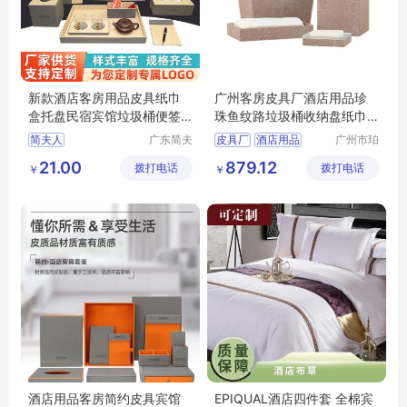
新款酒店客房用品皮具纸巾
广州客房皮具厂酒店用品珍
盒托盘民宿宾馆垃圾桶便签
珠鱼纹路垃圾桶收纳盘纸巾
夹服务指南
盒可压印logo
简夫人
广东简夫
皮具厂
酒店用品
广州市珀
人家纺有
非皮具有
垃圾桶
纸巾盒
logo
21.00
879.12
拨打电话
限公司
拨打电话
限公司
￥
￥
酒店用品客房简约皮具宾馆
EPIQUAL酒店四件套 全棉宾