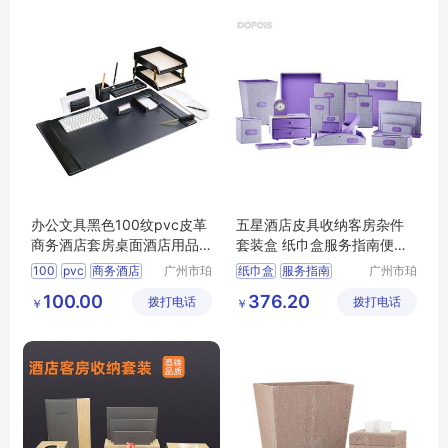
办公文具黑色100纹pvc皮革
五星酒店皮具收纳客房杂件
商务酒店套房桌面酒店用品
套装盒 纸巾盒服务指南便签
套装可订logo
夹民宿用品
100
pvc
商务酒店
广州市珀
纸巾盒
服务指南
广州市珀
非皮具有
非皮具有
酒店用品
logo
100.00
376.20
拨打电话
限公司
拨打电话
限公司
￥
￥