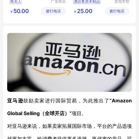
简夫人
广东简夫
酒店客房木制品
东莞市智
人家纺有
合木业有
木制品酒店用品
50.00
25.00
拨打电话
限公司
拨打电话
限公司
￥
￥
木制品
客房木制品
酒店用品
“Amazon
亚马逊
鼓励卖家进行国际贸易，为此推出了
Global Selling（全球开店）”
项目。
对亚马逊来说，如果卖家拓展国际市场，平台的产品选项
就更加丰富，给消费者提供更多选择，更优惠的产品，可