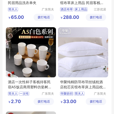
民宿用品洗衣单夹
馆布草床上用品 民宿客栈套
件贡缎
简夫人
广东简夫
酒店布草
床上用品
江苏优居
人家纺有
客日用品
宾馆
布草
65.00
288.00
拨打电话
限公司
拨打电话
有限公司
￥
￥
酒店一次性杯子客栈待客民
华聚纯棉防羽布羽丝绒枕酒
宿A5饭店商用塑料仿瓷树脂
店枕芯宾馆布草床上用品枕
水杯餐具
头批发
简夫人
一次性
广东简夫
华聚纺织
简夫人
广东简夫
人家纺有
人家纺有
2.70
33.00
拨打电话
限公司
拨打电话
限公司
￥
￥