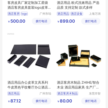
客房皮具厂家定制加工星级
酒店用品 欧式洗漱用品 严选
酒店客房皮具套装logo皮革
品质 支持定制 款式多样
酒店用品套装
酒店客房
logo
广州市珀
酒店用品
酒店设备
上海万润
非皮具有
国际酒店
酒店用品
餐饮设备
厨房设备
500.00
899.00
拨打电话
限公司
拨打电话
用品市场
￥
￥
经营管理
有限公司
酒店用品办公皮革文具系列
酒店客房木制品 ZHIHE/智合
牛皮黑色平纹餐厅办公酒店
木业 酒店用品家具 生产厂家
用品套装可定
定制
酒店用品
广州市珀
酒店客房木制品
东莞市智
非皮具有
合木业有
酒店用品木制品家具
87.12
80.00
拨打电话
限公司
拨打电话
限公司
￥
￥