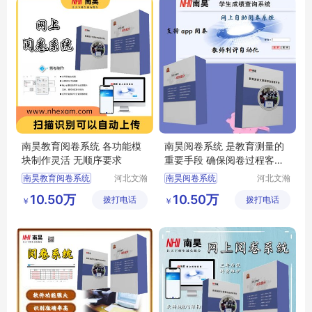
南昊教育阅卷系统 各功能模
南昊阅卷系统 是教育测量的
块制作灵活 无顺序要求
重要手段 确保阅卷过程客观
性
南昊教育阅卷系统
河北文瀚
南昊阅卷系统
河北文瀚
云教育科
云教育科
答题卡阅卷
答题卡阅卷系统
10.50万
10.50万
拨打电话
技发展有
拨打电话
技发展有
￥
￥
中学网上阅卷
计算机阅卷
评卷系统
限公司
限公司
教研室网上阅卷
中学网上阅卷
自动阅卷系统