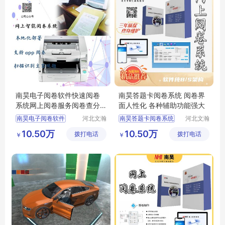
南昊电子阅卷软件快速阅卷
南昊答题卡阅卷系统 阅卷界
系统网上阅卷服务阅卷查分
面人性化 各种辅助功能强大
系统
南昊电子阅卷软件
河北文瀚
南昊答题卡阅卷系统
河北文瀚
云教育科
云教育科
快速阅卷系统
教育阅卷系统
10.50万
10.50万
拨打电话
技发展有
拨打电话
技发展有
￥
￥
网上阅卷服务
考试电脑阅卷
限公司
限公司
阅卷查分系统
电子评卷系统
电子阅卷软件
学校阅卷系统