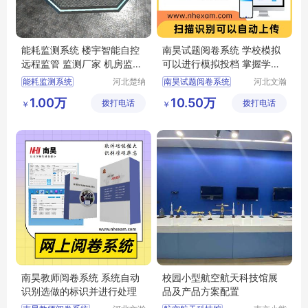
能耗监测系统 楼宇智能自控
南昊试题阅卷系统 学校模拟
远程监管 监测厂家 机房监控
可以进行模拟投档 掌握学生
机房可视化
上线情况
能耗监测系统
河北楚纳
南昊试题阅卷系统
河北文瀚
科技有限
云教育科
楼宇智能自控
考试电脑阅卷
1.00万
10.50万
拨打电话
公司
拨打电话
技发展有
￥
￥
机房可视化
机房监控
中学网上阅卷
限公司
数字孪生
在线阅卷系统
计算机阅卷系统
南昊教师阅卷系统 系统自动
校园小型航空航天科技馆展
识别选做的标识并进行处理
品及产品方案配置