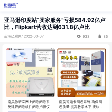
亚马逊印度站“卖家服务”亏损584.92亿卢
比，Flipkart营收达到631.8亿卢比
蓝海亿观网/ 2022-03-07
933
85
南昊教研室网上阅卷阅卷系
南昊答题卡阅卷系统 确保阅
统建设阅卷软件阅卷扫描仪
卷质量 提高教学水平 接轨教
学模式