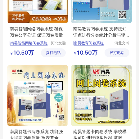
南昊智能网络阅卷系统 确保
南昊教育阅卷系统 支持按知
阅卷公平公证 保证阅卷质量
识点进行分类统计分析与评
价
南昊智能网络阅卷系统
河北文瀚
南昊教育阅卷系统
河北文瀚
云教育科
云教育科
答题卡阅卷
电子评卷系统
10.50万
10.50万
拨打电话
技发展有
拨打电话
技发展有
￥
￥
计算机阅卷
高考阅卷系统
限公司
限公司
互联网阅卷
自动阅卷系统
答题卡阅卷系统
考试阅卷系统
南昊答题卡阅卷系统 功能强
南昊答题卡阅卷系统 学校模
大提高阅卷质量 报表齐全一
拟可以进行模拟投档 掌握学