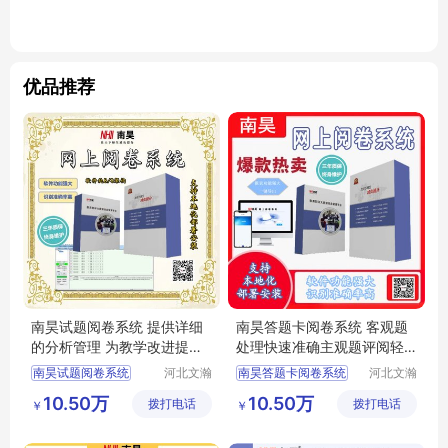
优品推荐
南昊试题阅卷系统 提供详细
南昊答题卡阅卷系统 客观题
的分析管理 为教学改进提供
处理快速准确主观题评阅轻
依据
松
南昊试题阅卷系统
河北文瀚
南昊答题卡阅卷系统
河北文瀚
云教育科
云教育科
答题卡阅卷
中学网上阅卷
10.50万
10.50万
拨打电话
技发展有
拨打电话
技发展有
￥
￥
答题卡阅卷系统
教育阅卷系统
限公司
限公司
教研室网上阅卷
电子评卷系统
计算机阅卷系统
自动阅卷系统