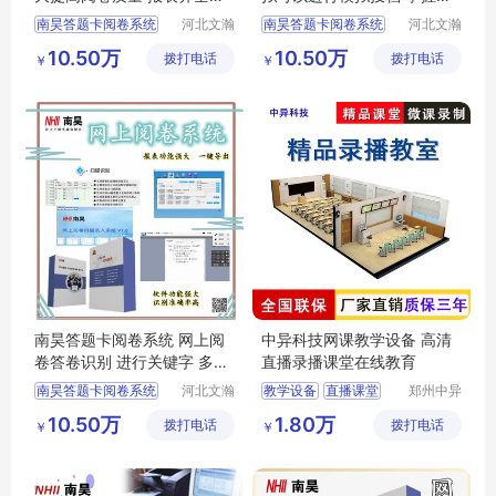
键导出
生上线情况
南昊答题卡阅卷系统
河北文瀚
南昊答题卡阅卷系统
河北文瀚
云教育科
云教育科
中学网上阅卷
互联网阅卷
10.50万
10.50万
拨打电话
技发展有
拨打电话
技发展有
￥
￥
教育阅卷系统
中学网上阅卷
限公司
限公司
考试电脑阅卷
电子评卷系统
电子评卷系统
计算机阅卷系统
南昊答题卡阅卷系统 网上阅
中异科技网课教学设备 高清
卷答卷识别 进行关键字 多字
直播录播课堂在线教育
段校对
南昊答题卡阅卷系统
河北文瀚
教学设备
直播课堂
郑州中异
云教育科
电子科技
互联网阅卷
录播
网课教学
10.50万
1.80万
拨打电话
技发展有
拨打电话
有限公司
￥
￥
中学网上阅卷
在线教育
限公司
教育阅卷系统
电子评卷系统