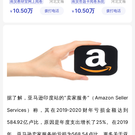
南昊教研室网上阅卷
河北文瀚
南昊答题卡阅卷系统
河北文瀚
云教育科
云教育科
阅卷系统建设
互联网阅卷
10.50万
10.50万
拨打电话
技发展有
拨打电话
技发展有
￥
￥
阅卷软件
阅卷扫描仪
考试电脑阅卷
限公司
限公司
教研室网上阅卷
教育阅卷系统
在线阅卷系统
“卖家服务”（Amazon Seller
据了解，亚马逊印度站的
Services）称，其在2019-2020财年亏损金额达到
584.92亿卢比，原因是年度支出增长了25%。在2019
年，亚马逊卖家服务的亏损为568.54卢比。更多关于亚