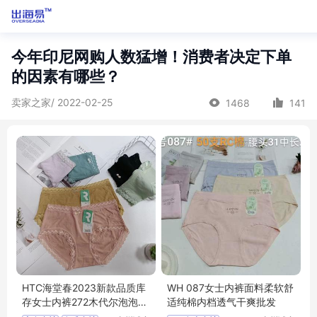
今年印尼网购人数猛增！消费者决定下单
的因素有哪些？
卖家之家/ 2022-02-25
1468
141
HTC海堂春2023新款品质库
WH 087女士内裤面料柔软舒
存女士内裤272木代尔泡泡棉
适纯棉内档透气干爽批发
尾货女式内裤