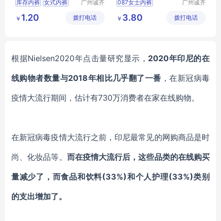
库存内裤
女式内裤
广州诚齐
087女士内裤
广州诚齐
服饰有限
服饰有限
女式三角内裤
1.20
3.80
拨打电话
公司
拨打电话
公司
￥
￥
尾货女内裤
海堂春
根据Nielsen2020年点击量研究显示，
2020年印尼的在
线购物者数量与2018年相比几乎翻了一番
，在新冠病毒
疫情大流行期间，估计有730万消费者在家在线购物。
在新冠病毒疫情大流行之前，印尼最常见的网购商品是时
尚、化妆品等。
而在疫情大流行后，这些品类的在线购买
量减少了，而食品和饮料(33%)和个人护理(33%)类别
的支出增加了。