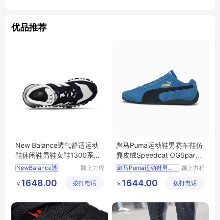
优品推荐
New Balance透气舒适运动
彪马Puma运动鞋男赛车鞋仿
鞋休闲鞋男鞋女鞋1300系列
麂皮绒Speedcat OGSparco
MS1300TE
JX306725
NewBalance透
颍上力程
彪马Puma运动鞋男赛车
颍上力程
仪器设备
仪器设备
1648.00
1644.00
拨打电话
有限公司
拨打电话
有限公司
￥
￥