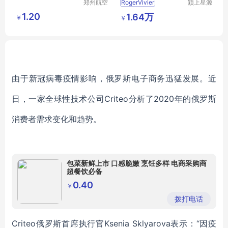
郑州航空
RogerVivier
颍上星源
港区全瑞
科技发展
1.20
1.64万
￥
￥
琦日用品
有限公司
店
由于新冠病毒疫情影响，俄罗斯电子商务迅猛发展。近
日，一家全球性技术公司Criteo分析了2020年的俄罗斯
消费者需求变化和趋势。
包菜新鲜上市 口感脆嫩 烹饪多样 电商采购商
超餐饮必备
0.40
￥
拨打电话
Criteo俄罗斯首席执行官Ksenia Sklyarova表示：“因疫