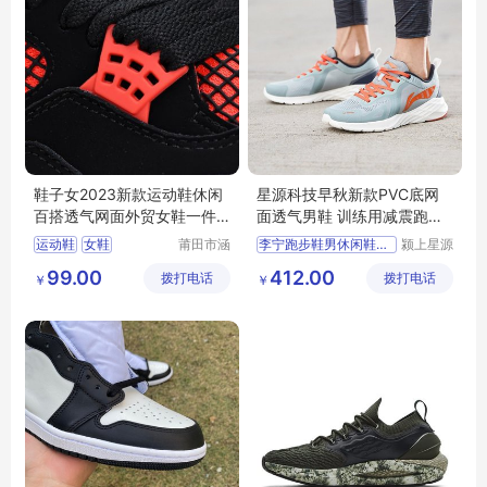
鞋子女2023新款运动鞋休闲
星源科技早秋新款PVC底网
百搭透气网面外贸女鞋一件
面透气男鞋 训练用减震跑鞋
代发
人造草地适用
运动鞋
女鞋
莆田市涵
李宁跑步鞋男休闲鞋早秋新
颍上星源
江区辰翊
科技发展
99.00
412.00
拨打电话
贸易有限
拨打电话
有限公司
￥
￥
公司