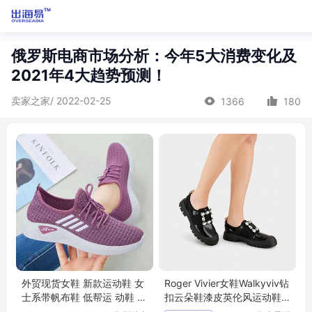
俄罗斯电商市场分析：今年5大消费变化及
2021年4大趋势预测！
卖家之家/ 2022-02-25
1366
180
外贸现货女鞋 新款运动鞋 女
Roger Vivier女鞋Walkyviv钻
士系带帆布鞋 低帮运 动鞋 健
扣云朵鞋漆皮英伦风运动鞋
步鞋
齿轮鞋