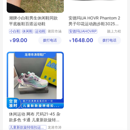
潮牌小白鞋男生休闲鞋同款
安德玛UA HOVR Phantom 2
平底板鞋百搭运动鞋
男子印花运动跑步鞋302535
0
小白鞋
休闲鞋
运动鞋
莆田市涵
安德玛UAHOVRP
颍上力程
江区辰翊
仪器设备
99.00
1648.00
拨打电话
贸易有限
拨打电话
有限公司
￥
￥
公司
休闲运动 网布 尺码21-45 杂
款多色 卡通 儿童新款旋转纽
扣运动鞋
儿童新款旋转纽扣运动鞋
龙港市涛