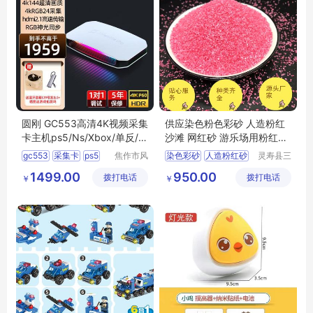
圆刚 GC553高清4K视频采集
供应染色粉色彩砂 人造粉红
卡主机ps5/Ns/Xbox/单反/摄
沙滩 网红砂 游乐场用粉红彩
像机/游戏直播录制设备 GC5
砂10-20目
gc553
采集卡
ps5
焦作市风
染色彩砂
人造粉红砂
灵寿县三
53G2（旗舰机皇升级款GC5
清扬贸易
信矿产品
xbox
摄像机
彩砂
网红沙
1499.00
950.00
拨打电话
有限公司
拨打电话
加工厂
53G2W)
￥
￥
粉色彩砂价格