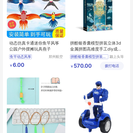
动态仿真卡通迷你鱼竿风筝
拼酷银香囊模型拼装立体3d
公园户外摆摊玩具燕子
金属拼图高难度手工diy成人
解压玩具
鱼竿动态风筝
郑州航空
拼酷银香囊模型拼装立体3
颍上头等
港区芙乐
舱科技发
户外摆摊玩具
6.00
570.00
￥
鑫日用百
拨打电话
展有限公
￥
货店
司