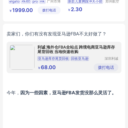
elgato
4k60
pro
mk
广州市博
新款儿童脚踩冲天小箭
郑州航空
鸿商贸有
港区全瑞
2
采集卡
发射筒玩具发光飞天炮
2.30
1999.00
￥
拨打电话
限公司
琦日用品
￥
户外脚踏式发射器
店
卖家们，你们有没有发现亚马逊FBA不太好做了？
利诚 海外仓FBA全站点 跨境电商亚马逊库存
尾货回收 当地快速收购
亚马逊库存尾货回收
回收亚马逊
深圳利诚
再生资源
亚马逊回收
回收电商尾货
回收有限
68.00
拨打电话
￥
公司
回收亚马逊尾货
今年，
因为一些因素，亚马逊FBA发货没那么灵活了。