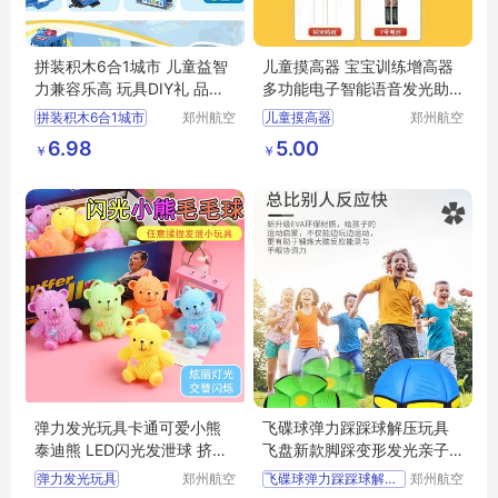
拼装积木6合1城市 儿童益智
儿童摸高器 宝宝训练增高器
力兼容乐高 玩具DIY礼 品男
多功能电子智能语音发光助
孩
高神器
拼装积木6合1城市
郑州航空
儿童摸高器
郑州航空
港区芙乐
港区芙乐
儿童益智力兼容乐高
宝宝训练增高器
6.98
5.00
￥
￥
鑫日用百
鑫日用百
玩具DIY礼
品男孩
多功能电子智能语音发光助高神器
货店
货店
弹力发光玩具卡通可爱小熊
飞碟球弹力踩踩球解压玩具
泰迪熊 LED闪光发泄球 挤压
飞盘新款脚踩变形发光亲子
玩具
互动玩具地摊
弹力发光玩具
郑州航空
飞碟球弹力踩踩球解压玩具
郑州航空
港区芙乐
港区芙乐