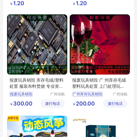
卡通可爱小熊泰迪熊
飞盘新款脚踩变形发光亲子互动玩具地摊
1.20
1.20
￥
￥
鑫日用百
鑫日用百
LED闪光发泄球
货店
货店
挤压玩具
报废玩具销毁 库存毛绒/塑料
报废玩具销毁 广 州库存毛绒
处置 服装布料焚烧 专业资质
塑料玩具处置 上门处理玩具
出具证明
资料化妆品
报废玩具销毁
广州绿航
广州库存玩具销毁
广州绿航
环保科技
环保科技
300.00
200.00
拨打电话
有限公司
拨打电话
有限公司
￥
￥