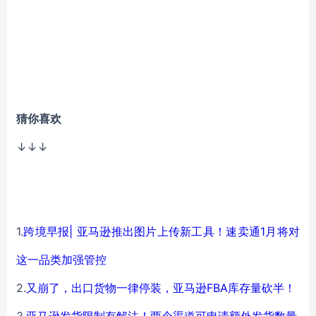
猜你喜欢
↓↓↓
1.
跨境早报| 亚马逊推出图片上传新工具！速卖通1月将对
这一品类加强管控
2.
又崩了，出口货物一律停装，亚马逊FBA库存量砍半！
3.
亚马逊发货限制有解法！两个渠道可申请额外发货数量