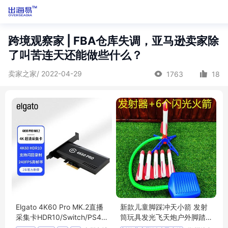
跨境观察家 | FBA仓库失调，亚马逊卖家除
了叫苦连天还能做些什么？
卖家之家/ 2022-04-29
1763
18
Elgato 4K60 Pro MK.2直播
新款儿童脚踩冲天小箭 发射
采集卡HDR10/Switch/PS4/
筒玩具发光飞天炮户外脚踏
PS5/Xbox
式发射器