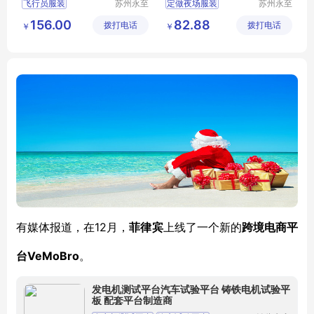
飞行员服装
苏州永至
定做夜场服装
苏州永至
诚服饰有
诚服饰有
售票员服装
南昌哪有做夜场的服装
156.00
82.88
拨打电话
限公司
拨打电话
限公司
￥
￥
地铁人员工作服
KTV服装
小姐服装
地铁人员工
吉姆萨斯
铁道学院服装
12月，
有媒体报道，在
菲律宾
上线了一个新的
跨境电商平
VeMoBro
台
。
发电机测试平台汽车试验平台 铸铁电机试验平
板 配套平台制造商