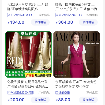
化妆品OEM 护肤品代工厂贴
睡菜叶国内化妆品oem加工
牌 珂尔维清爽洗面奶
厂 odm护肤品加工 水信生物
四川化妆品OEM工厂
成都信易
国内化妆品oem加工厂
珠海水信
凯威医疗
生物科技
化妆品OEM工厂
化妆品odm公司
134.00
364.00
拨打电话
器械有限
拨打电话
有限公司
￥
￥
护肤品代加工
国内化妆品oem工厂
公司
四川化妆品代工
中国护肤品生产地
OEM工厂
水信生物
化妆品报废 过期日化品处置
永至诚服饰 可加工 女装走份
广 州食品肉类回收 诚信合作
定做航空服装 空少服装
免费上门
广州过期化妆品销毁
广州绿航
定做航空服
苏州永至
环保科技
诚服饰有
南方航空服定做
200.00
88.00
拨打电话
有限公司
拨打电话
限公司
￥
￥
东方航空服定做