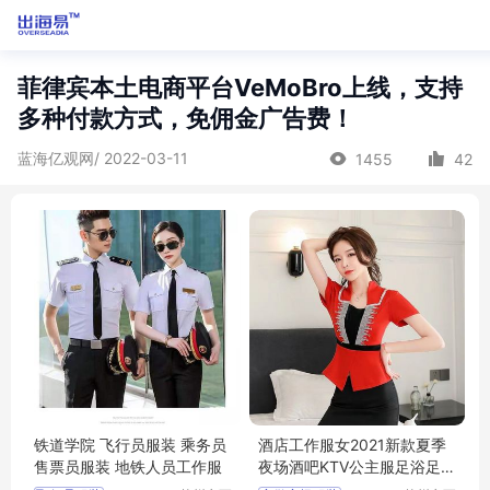
菲律宾本土电商平台VeMoBro上线，支持
多种付款方式，免佣金广告费！
蓝海亿观网/ 2022-03-11
1455
42
铁道学院 飞行员服装 乘务员
酒店工作服女2021新款夏季
售票员服装 地铁人员工作服
夜场酒吧KTV公主服足浴足疗
技师服套装