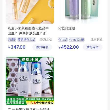
燕麦β-葡聚糖面膜化妆品中
化妆品注册
国生产 微商护肤品生产加工
水信生物
燕麦β
葡聚糖化妆品
珠海水信
化妆品
化妆品注册
北京鹏诚
生物科技
迅捷信息
化妆品中国生产
进口化妆品备案
347.00
4522.00
拨打电话
有限公司
拨打电话
咨询有限
￥
￥
好的化妆品oem工厂
公司
品牌化妆品生产
水信生物
广 州番禺区报废化妆品销毁