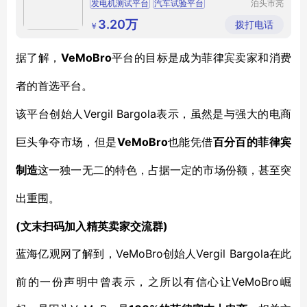
发电机测试平台
汽车试验平台
泊头市亮
健机械设
电机试验平台
铸铁试验平台
备制造有
3.20万
拨打电话
￥
限公司
VeMoBro
据了解，
平台的目标是成为菲律宾卖家和消费
者的首选平台。
Vergil Bargola表示，虽然是与强大的电商
该平台创始人
巨头争夺市场，但是
VeMoBro
也能凭借
百分百的菲律宾
制造
这一独一无二的特色，占据一定的市场份额，甚至突
出重围。
(文末扫码加入精英卖家交流群)
VeMoBro创始人Vergil Bargola在此
蓝海亿观网了解到，
前的一份声明中曾表示，之所以有信心让VeMoBro崛