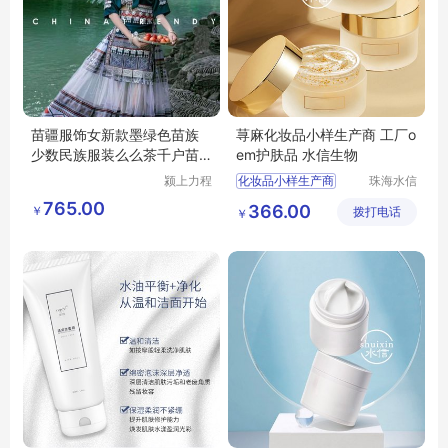
苗疆服饰女新款墨绿色苗族
荨麻化妆品小样生产商 工厂o
少数民族服装么么茶千户苗
em护肤品 水信生物
寨旅拍整套
颍上力程
化妆品小样生产商
珠海水信
仪器设备
生物科技
广东化妆品oem厂家
765.00
366.00
￥
有限公司
拨打电话
有限公司
￥
化妆品生产厂址
珠海化妆品oem
工厂oem护肤品