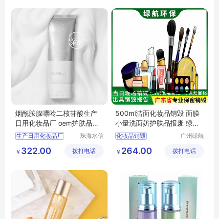
西南航空服定做
定做空姐服装
烟酰胺腺嘌呤二核苷酸生产
500ml洁面化妆品销毁 面膜
日用化妆品厂 oem护肤品厂
小量洗面奶护肤品报废 绿航
家 水信生物
环保出具报告
生产日用化妆品厂
珠海水信
化妆品销毁
广州绿航
生物科技
环保科技
化妆品odm公司
护肤品销毁
322.00
264.00
拨打电话
有限公司
拨打电话
有限公司
￥
￥
国内化妆品oem工厂
化妆品报废
中国护肤品生产地
护肤品报废
水信生物
报废化妆品销毁