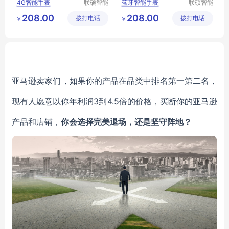
4G智能手表
联硕智能
蓝牙智能手表
联硕智能
（深圳）
（深圳）
智能3G手表
智能老人手表
208.00
208.00
拨打电话
有限公司
拨打电话
有限公司
￥
￥
智能商务手表
智能4G手表
智能急救手表
2G智能手表
蓝牙智能手表
3G智能手表
亚马逊卖家们，如果你的产品在品类中排名第一第二名，
现有人愿意以你年利润3到4.5倍的价格，买断你的亚马逊
产品和店铺，
你会选择完美退场，还是坚守阵地？