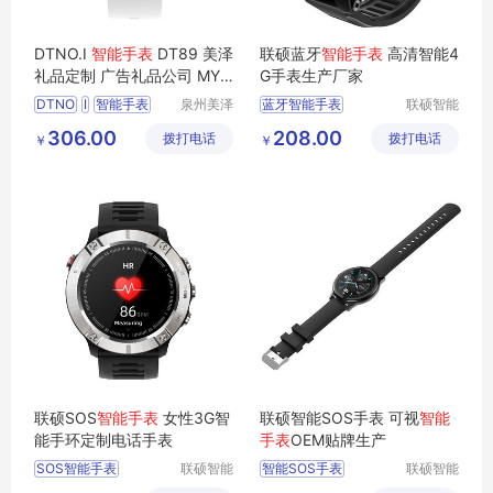
DTNO.I
智能手表
DT89 美泽
联硕蓝牙
智能手表
高清智能4
礼品定制 广告礼品公司 MY-
G手表生产厂家
XKY-L5-13
DTNO
I
智能手表
泉州美泽
蓝牙智能手表
联硕智能
贸易有限
（深圳）
DT89
广告礼品
MY
智能健康运动手表
306.00
208.00
拨打电话
公司
拨打电话
有限公司
￥
￥
XKY
L5
13
智能女性手表
智能老人手表
SOS智能手表
联硕SOS
智能手表
女性3G智
联硕智能SOS手表 可视
智能
能手环定制电话手表
手表
OEM贴牌生产
SOS智能手表
联硕智能
智能SOS手表
联硕智能
（深圳）
（深圳）
智能商务手表
蓝牙智能运动手环