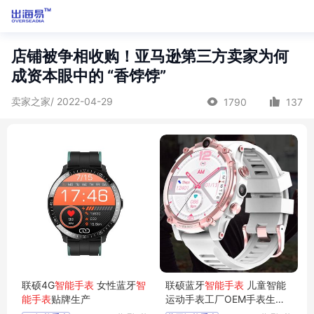
店铺被争相收购！亚马逊第三方卖家为何
成资本眼中的 “香饽饽”
卖家之家/ 2022-04-29
1790
137
联硕4G
智能手表
女性蓝牙
智
联硕蓝牙
智能手表
儿童智能
能手表
贴牌生产
运动手表工厂OEM手表生产
厂商