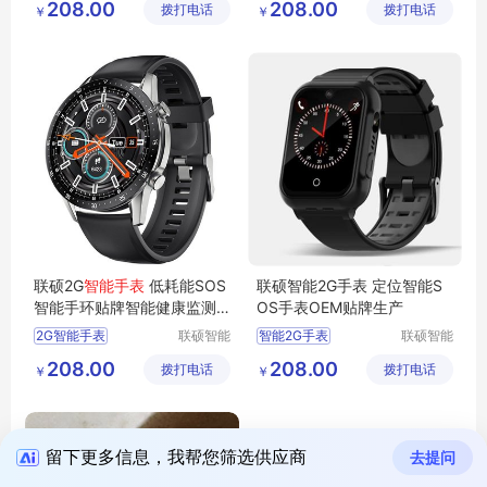
208.00
208.00
拨打电话
有限公司
拨打电话
有限公司
￥
￥
4G智能手表
运动手环
SOS手环
智能急救手表
智能急救手表
SOS手表
联硕2G
智能手表
低耗能SOS
联硕智能2G手表 定位智能S
智能手环贴牌智能健康监测
OS手表OEM贴牌生产
手表电话手表
2G智能手表
联硕智能
智能2G手表
联硕智能
（深圳）
（深圳）
智能运动手表
4G智能手环
208.00
208.00
拨打电话
有限公司
拨打电话
有限公司
￥
￥
3G智能手表
SOS智能手表
智能商务手表
智能女性手表
留下更多信息，我帮您筛选供应商
去提问