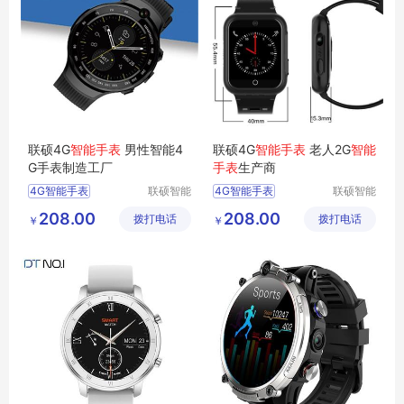
联硕4G
智能手表
男性智能4
联硕4G
智能手表
老人2G
智能
G手表制造工厂
手表
生产商
4G智能手表
联硕智能
4G智能手表
联硕智能
（深圳）
（深圳）
智能4G手表
急救智能手表
208.00
208.00
拨打电话
有限公司
拨打电话
有限公司
￥
￥
智能SOS手表
智能3G手表