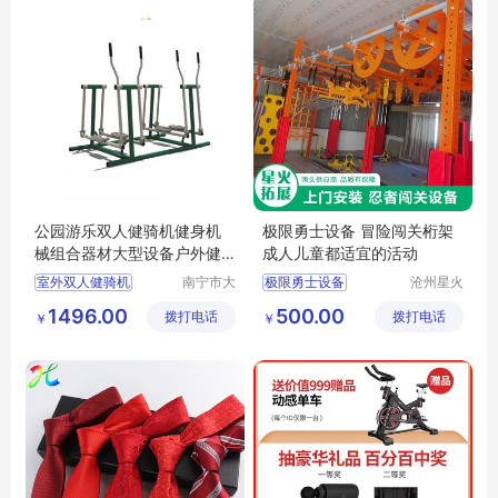
公园游乐双人健骑机健身机
极限勇士设备 冒险闯关桁架
械组合器材大型设备户外健
成人儿童都适宜的活动
身路径
室外双人健骑机
南宁市大
极限勇士设备
沧州星火
风车游乐
拓展器械
健身机械组合器材
冒险闯关
1496.00
500.00
拨打电话
设备有限
拨打电话
有限公司
￥
￥
南宁大型健身器材
忍者勇士设备
公司
健身娱乐
体适能桁架