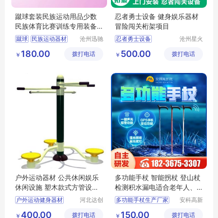
蹴球套装民族运动用品少数
忍者勇士设备 健身娱乐器材
民族体育比赛训练专用装备
冒险闯关桁架项目
器材4个球
蹴球
民族运动器材
沧州迅驰
忍者勇士设备
沧州星火
体育用品
拓展器械
蹴球套装
珍珠球
健身娱乐
冒险闯关
180.00
500.00
拨打电话
有限公司
拨打电话
有限公司
￥
￥
蹴球一个号码
体适能桁架
斯巴达障碍
户外运动器材 公共休闲娱乐
多功能手杖 智能拐杖 登山杖
休闲设施 塑木款式方管设施
检测积水漏电适合老年人、
加工
青年人适应
户外运动健身器材
河北达创
多功能手杖生产厂家
安科高新
体育器材
技术（河
公园路径
生产厂
多功能手杖价格
400.00
150.00
拨打电话
有限公司
拨打电话
南）研究
￥
￥
多功能登山装备