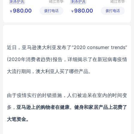
刺杀护具
靖江市华
刺杀护具
靖江市华
昌安防科
昌安防科
对抗护具套装
对抗护具套装
980.00
980.00
拨打电话
技有限公
拨打电话
技有限公
￥
￥
防暴装备
防暴装备
司
司
近日，亚马逊澳大利亚发布了“2020 consumer trends”
(2020年消费者趋势)报告，详细揭示了在新冠病毒疫情
大流行期间，澳大利亚人买了哪些产品。
由于疫情实行的封锁措施，人们被迫呆在室内的时间变
多，
亚马逊上的购物者在健康、健身和家居产品上花费了
大笔资金。