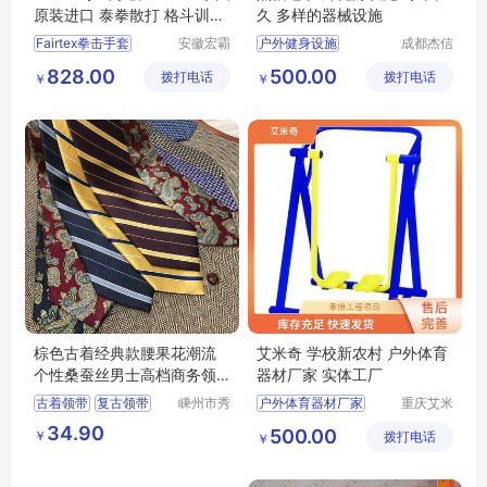
原装进口 泰拳散打 格斗训练
久 多样的器械设施
比赛拳套
Fairtex拳击手套
安徽宏霸
户外健身设施
成都杰信
机械设备
达体育用
户外健身器材厂家
828.00
500.00
拨打电话
有限公司
拨打电话
品有限公
￥
￥
户外健身器材品牌
司
户外健身器材名称
健身路径户外
棕色古着经典款腰果花潮流
艾米奇 学校新农村 户外体育
个性桑蚕丝男士高档商务领
器材厂家 实体工厂
带
古着领带
复古领带
嵊州市秀
户外体育器材厂家
重庆艾米
和领带织
奇游乐设
领带定制
男士领带
公园社区体育健身器
34.90
500.00
￥
造有限公
拨打电话
备有限公
￥
高端领带
室外健身器材
司
司
户外室外健身器材
健身器材户外