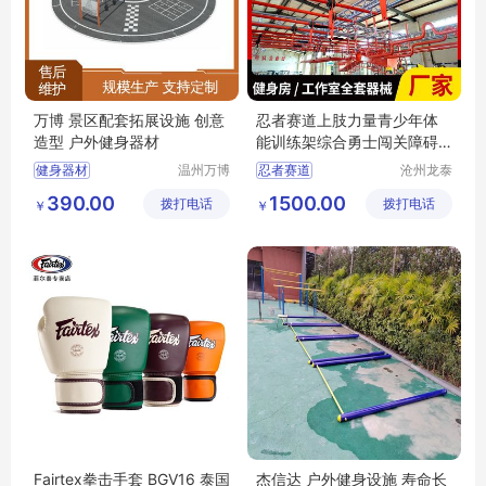
万博 景区配套拓展设施 创意
忍者赛道上肢力量青少年体
造型 户外健身器材
能训练架综合勇士闯关障碍
体能跑酷器材
健身器材
温州万博
忍者赛道
沧州龙泰
游乐设备
体育器材
户外健身器材
青少年体能训练架
390.00
1500.00
拨打电话
有限公司
拨打电话
有限公司
￥
￥
木质廊架组合滑梯
勇士闯关
儿童游乐场设备室外
障碍体能跑酷器材
户外滑梯厂家
跑酷训练器材
Fairtex拳击手套 BGV16 泰国
杰信达 户外健身设施 寿命长