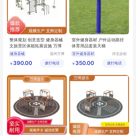
整体规划 创意造型 健身器械
室外健身器材 户外运动路径
文旅景区体能拓展设施 万博
体育用品套装天梯
健身器械
温州万博
室外健身器材
河北达创
游乐设备
体育器材
户外滑梯厂家
户外运动路径体育用品套装天梯
390.00
350.00
拨打电话
有限公司
拨打电话
有限公司
￥
￥
户外木质滑梯
户外小区健身器材
无动力游乐设备
塑木健身器材
户外木制滑梯
二代智能健身器材
公园健身器材