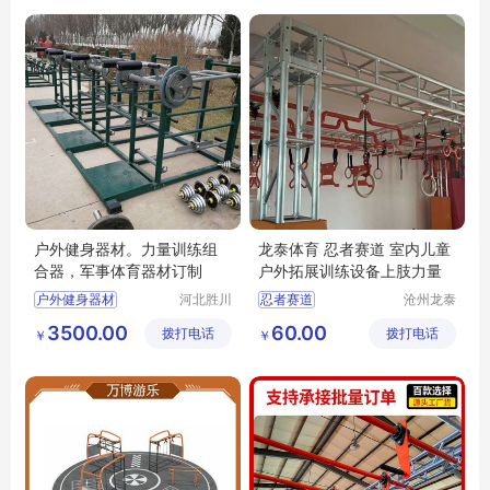
小区运动器材
户外健身器材。力量训练组
龙泰体育 忍者赛道 室内儿童
合器，军事体育器材订制
户外拓展训练设备上肢力量
户外健身器材
河北胜川
忍者赛道
沧州龙泰
体育器材
体育器材
力量组合器材
室外儿童拓展训练设备
3500.00
60.00
拨打电话
制造有限
拨打电话
有限公司
￥
￥
力量训练器材
户外拓展训练设备
公司
军事训练器材
室内拓展训练设备
军事体育器材
忍者赛道配件