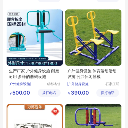
院有限公
司
生产厂家 户外健身设施 耐磨
户外健身设施 体育运动活动
耐用 多样的器械设施
设施 公共休闲器械
户外健身设施
成都杰信
户外健身设施
石家庄跃
达体育用
羚体育器
户外健身路径厂家
活动设施
运动设施
500.00
390.00
拨打电话
品有限公
拨打电话
材有限公
￥
￥
户外健身器材品牌
公共休闲器械
司
司
户外路径健身器材
户外运动器械
健身器材户外