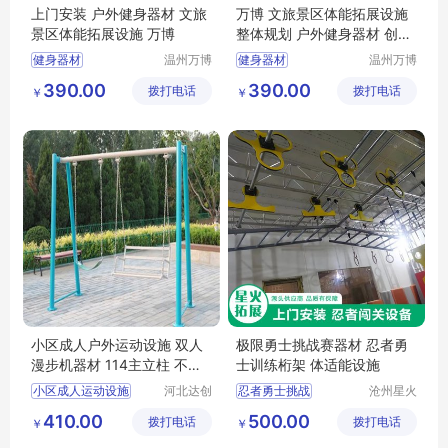
上门安装 户外健身器材 文旅
万博 文旅景区体能拓展设施
景区体能拓展设施 万博
整体规划 户外健身器材 创意
造型
健身器材
温州万博
健身器材
温州万博
游乐设备
游乐设备
户外健身器材
户外健身器材
390.00
390.00
拨打电话
有限公司
拨打电话
有限公司
￥
￥
景区游乐设备厂家
大型游乐设备
户外木制滑梯
儿童滑梯室外
室外健身器械
木质滑梯
小区成人户外运动设施 双人
极限勇士挑战赛器材 忍者勇
漫步机器材 114主立柱 不锈
士训练桁架 体适能设施
钢盖帽
小区成人运动设施
河北达创
忍者勇士挑战
沧州星火
体育器材
拓展器械
户外运动设施
体能训练
410.00
500.00
拨打电话
有限公司
拨打电话
有限公司
￥
￥
成人运动设施
极限勇士器材
户外运动器材
挺尸能桁架
冒险闯关