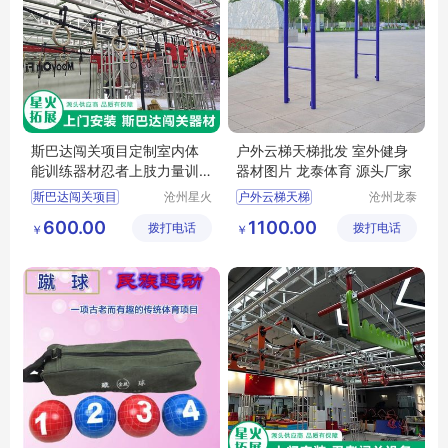
斯巴达闯关项目定制室内体
户外云梯天梯批发 室外健身
能训练器材忍者上肢力量训
器材图片 龙泰体育 源头厂家
练设备
斯巴达闯关项目
沧州星火
户外云梯天梯
沧州龙泰
拓展器械
体育器材
体能训练器材
室外健身云梯
600.00
1100.00
拨打电话
有限公司
拨打电话
有限公司
￥
￥
上肢力量训练设备
健身路径天梯