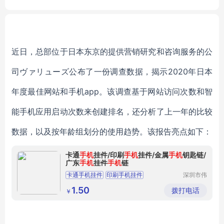
近日，总部位于日本东京的提供营销研究和咨询服务的公
司ヴァリューズ公布了一份调查数据，揭示2020年日本
年度最佳网站和手机app。该调查基于网站访问次数和智
能手机应用启动次数来创建排名，还分析了上一年的比较
数据，以及按年龄组划分的使用趋势。该报告亮点如下：
卡通
手机
挂件/印刷
手机
挂件/金属
手机
钥匙链/
广东
手机
挂件
手机
链
卡通手机挂件
印刷手机挂件
深圳市伟
辰工艺制
金属手机钥匙链
品有限公
1.50
拨打电话
￥
司