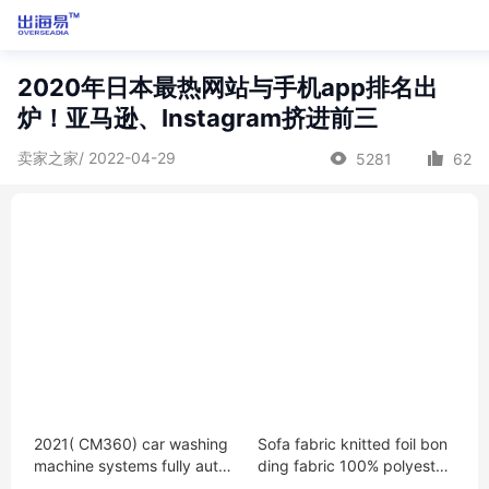
2020年日本最热网站与手机app排名出
炉！亚马逊、Instagram挤进前三
卖家之家/ 2022-04-29
5281
62
2021( CM360) car washing
Sofa fabric knitted foil bon
machine systems fully auto
ding fabric 100% polyester
matic The factory custom
Missouri(24)