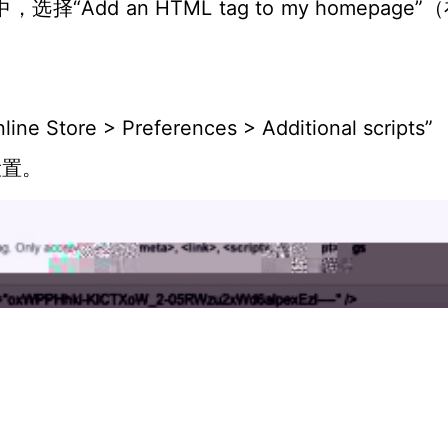
选项中，选择“Add an HTML tag to my homepage
re > Preferences > Additional scripts”
设置。