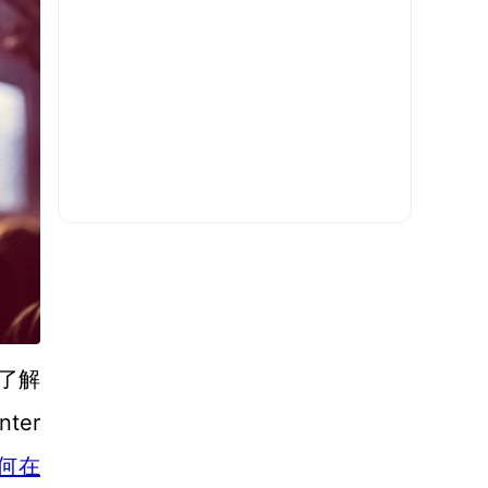
网了解
ter
何在