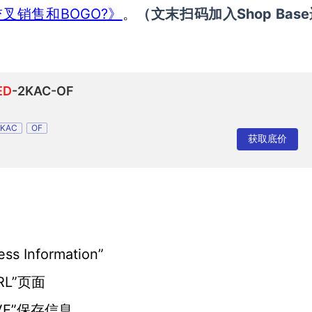
设置交叉销售和BOGO?》
Shop Base
。
（
文末扫码
加
入
ED
-2KAC-OF
2KAC
OF
获取底价
nformation”
RL”页面
VE”保存信息