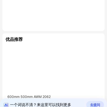
优品推荐
600mm 500mm AWM 2062
4 80C 60V VW-1 FFC FPC f
一个词说不清？来这里可以找到更多
去提问
lat cable 60HZ V-by-One f