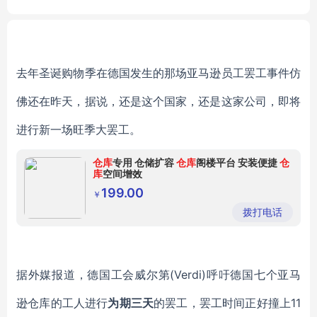
ts
Aquaponics
去年圣诞购物季在德国发生的那场亚马逊员工罢工事件仿
佛还在昨天，据说，还是这个国家，还是这家公司，即将
进行新一场旺季大罢工。
仓库
专用 仓储扩容
仓库
阁楼平台 安装便捷
仓
库
空间增效
199.00
￥
拨打电话
据外媒报道，德国工会威尔第(Verdi)呼吁德国七个亚马
逊仓库的工人进行
为期三天
的罢工，罢工时间
正好撞上11