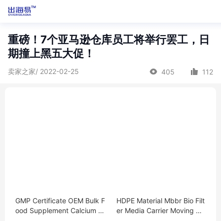
重磅！7个亚马逊仓库员工将举行罢工，日
期撞上黑五大促！
卖家之家/ 2022-02-25
405
112
GMP Certificate OEM Bulk F
HDPE Material Mbbr Bio Filt
ood Supplement Calcium M
er Media Carrier Moving Be
agnesium Vitamin D3 Table
d Biofilm Reactor Mbbr For