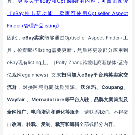
eBay和
Optiseller
具。
更多关于
的内容，可点击阅读
eBay推出新功能，卖家可使用Optiseller Aspect
《
Finder+管理产品listing》
eBay卖家
Optiseller Aspect Finder+
因此，
能够通过
工
listing需
具
，检查
哪些
要更新
，
然后将更改
部分
应用到
eBay
listing
Polly Zhang
-蓝海
现有
上。（
跨境电商新媒体
亿观网egainnews）文末
eBay平台
扫码加入
精英卖家交
Coupang
流群
，对接跨境电商优质资源。
沃尔玛、
、
Wayfair
MercadoLibre等平台入驻
、
，
品牌文案策划及
全网推广、电商培训和孵化等服务
，请联系我们。不得擅
自
改写、转载、复制、裁剪和编辑
全部或部分内容。