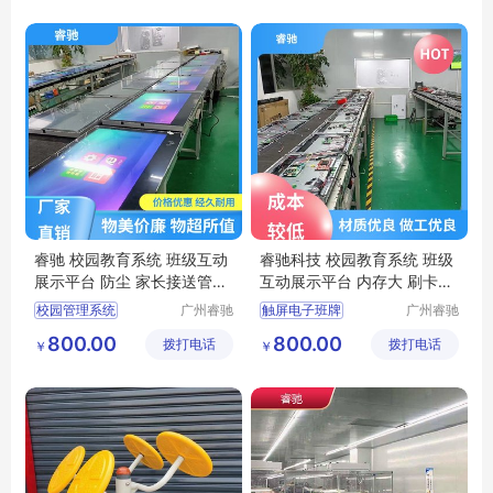
电子班牌
多媒体电子班牌
智慧系统壁挂一体机
家长接送管理平台
睿驰 校园教育系统 班级互动
睿驰科技 校园教育系统 班级
展示平台 防尘 家长接送管理
互动展示平台 内存大 刷卡考
平台
勤
校园管理系统
广州睿驰
触屏电子班牌
广州睿驰
科技有限
科技有限
校园文化建设系统
家长接送管理平台
800.00
800.00
拨打电话
公司
拨打电话
公司
￥
￥
数字化教室教学
智慧校园
班级互动展示平台
触摸屏电子班牌
触摸屏电子班牌
刷卡考勤系统