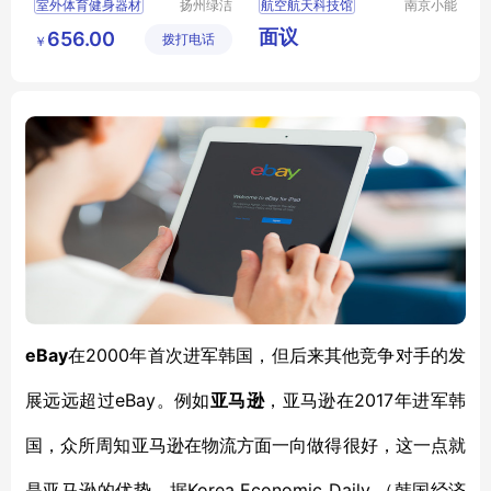
室外体育健身器材
扬州绿洁
航空航天科技馆
南京小能
公共设施
人教学仪
户外国标晨练设备
航空航天科技馆展品
面议
656.00
拨打电话
有限公司
器有限公
￥
国标晨练设备成品
航空科技馆
司
体育健身器材安装
航天科技馆
户外健身路径厂家
小型航空航天产品
eBay
2000年首次
在
进军韩国，但后来其他竞争对手的发
eBay。
2017年进
展
远远超过
例如
亚马逊
，亚马逊
在
军
韩
国
，众所周知亚马逊在物流方面一向做得很好，这一点就
Korea Economic Daily
是亚马逊的优势。
据
（
韩国经济