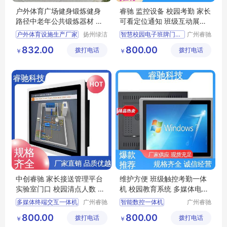
户外体育广场健身锻炼健身
睿驰 监控设备 校园考勤 家长
路径中老年公共锻炼器材 做
可看定位通知 班级互动展示
工扎实
平台
户外体育设施生产厂家
扬州绿洁
智慧校园电子班牌门牌一体机
广州睿驰
公共设施
科技有限
广场健身锻炼路径货源
信息互通系统
832.00
800.00
拨打电话
有限公司
拨打电话
公司
￥
￥
健身锻炼路径货源工厂
数字化教室教学
公共锻炼器材安装
液晶智慧校园一体机
老年公共锻炼器材
触摸屏电子班牌
中创睿驰 家长接送管理平台
维护方便 班级触控考勤一体
实验室门口 校园清点人数 触
机 校园教育系统 多媒体电子
摸屏软件签到
班牌 睿驰
多媒体终端交互一体机
广州睿驰
智能数控一体机
广州睿驰
科技有限
科技有限
智慧校园
智慧校园系统平台
800.00
800.00
拨打电话
公司
拨打电话
公司
￥
￥
考勤统计电子班牌
校园信息发布系统