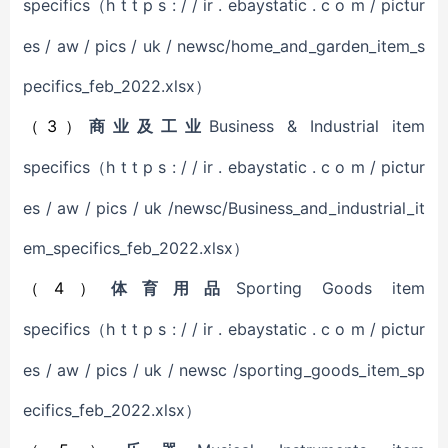
specifics
h t t p s : / / ir . ebaystatic . c o m / pictur
（
es / aw / pics / uk / newsc/home_and_garden_item_s
pecifics_feb_2022.xlsx）
3）
Business & Industrial item
（
商业及工业
specifics
h t t p s : / / ir . ebaystatic . c o m / pictur
（
es / aw / pics / uk /newsc/Business_and_industrial_it
em_specifics_feb_2022.xlsx）
4
Sporting Goods item
（
）
体育用品
specifics
h t t p s : / / ir . ebaystatic . c o m / pictur
（
es / aw / pics / uk / newsc /sporting_goods_item_sp
ecifics_feb_2022.xlsx）