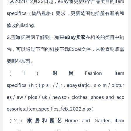
1.
2021年2月22日起
eBay将
6个产品类目的item
从
，
更新
specifics（物品规格）
要求
，更新范围包括所有新的和
listing
修改的
。
2.蓝海亿观网了解到，
eBay卖家
如果
在相关的
类目
中销
Excel文件
售
，
可以
通过
下面的
链接
下载
，
来检查到底需
要
哪些东西
。
1
Fashion item
（
）
时尚
specifics
h t t p s : / / ir . ebaystatic . c o m / pictur
（
es / aw / pics / uk / newsc / clothes _shoes_and_acc
essories_item_specifics_feb_2022.xlsx）
2）
Home and Garden item
（
家居和园艺