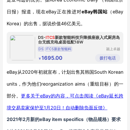
eBay正在推进对
eBay韩国
eBay
日报
）
报道，
现在
站
（
Korea）
46亿美元。
的出售，据说价值
DS-
ITCS
新款智能科技升降插座嵌入式厨房岛
台无线充电桌面低配18W
DS
ITCS新款智能科
颍上卓越
电子商务
有限公司
1695.00
拨打电话
￥
eBay从2020年初
South Korean
就
宣布
，
计划出售其韩国
units，作为
reorganization aims（
他们
重组目标
）
的一
eBay的内容，可点击阅读《eBay延长跨
部分。
更多关于
境交易卖家保护至1月20日！自动删除负面反馈》
2021年2月新
eBay
item specifics（物品规格）
的
要求