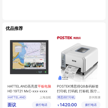
优品推荐
HATTELAND高亮度
平板电脑
POSTEK博思得Q8条码标签
HD 19T21 MxC-xxx-xxxx
打印机 打码机 打标机 医疗器
械溯源
HATTELAND
上海连航
博思得打印机
苏州斯康
机电科技
自动识别
博思得打印机Q8标签打印机
面议
1420.00
拨打电话
有限公司
拨打电话
技术有限
￥
博思得打印机Q8贴纸打印机