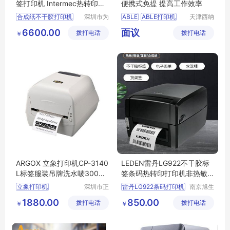
签打印机 Intermec热转印打
便携式免提 提高工作效率
印机 203dpi条码打印机
合成纸不干胶打印机
深圳市为
ABLE
ABLE打印机
天津西纳
恩科技有
智能科技
机身标签纸打印机
打印机
6600.00
面议
拨打电话
限公司
拨打电话
有限公司
￥
rs232接口打印机
ARGOX 立象打印机CP-3140
LEDEN雷丹LG922不干胶标
L标签服装吊牌洗水唛300dp
签条码热转印打印机非热敏
i
桌面打印机
立象打印机
深圳市正
雷丹LG922条码打印机
南京旭生
品嘉科技
电子信息
标签打印机
LG922打印机
1880.00
850.00
拨打电话
有限公司
拨打电话
技术有限
￥
￥
条码打印机
CP
桌面打印机
公司
3140L打印机
3140L
热转印打印机
条码打印机