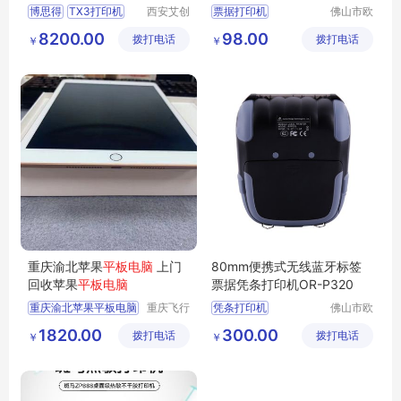
博思得
TX3打印机
西安艾创
票据打印机
佛山市欧
物联科技
睿智能科
博思得TX3
80mm不干胶标签打印机
8200.00
98.00
拨打电话
有限公司
拨打电话
技有限公
￥
￥
tx3标签打印机
蓝牙无线打印机
司
工业打印机
移动式打印机
便携热敏打印机
重庆渝北苹果
平板电脑
上门
80mm便携式无线蓝牙标签
回收苹果
平板电脑
票据凭条打印机OR-P320
重庆渝北苹果平板电脑
重庆飞行
凭条打印机
佛山市欧
马科技有
睿智能科
价格打印机
1820.00
300.00
拨打电话
限公司
拨打电话
技有限公
￥
￥
热敏打印机
司
便携打印机
标签打印机