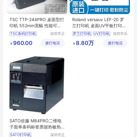
TSC TTP-244PRO 桌面型打
Roland versauv LEF-20 罗
印机 552mm宽幅 性能可靠
兰打印机 桌面UV平板打印机
成本低效率高
日本进口
TSC条码打印机
深圳市正
罗兰打印机
UV打印机
深圳市乐
品嘉科技
美创科技
条码打印机
桌面打印
进口打印机
960.00
8.80万
拨打电话
有限公司
拨打电话
有限公司
￥
￥
工业条码打印机
TTP
平板打印机
244打印机
SATO佐藤 M84PRO二维电
子面单条码标签票据热敏热
转印打印机
SATO打印机
深圳市正