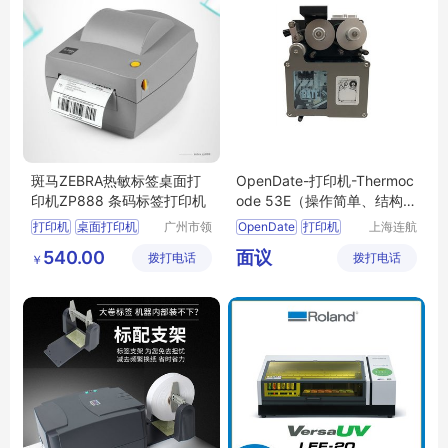
斑马ZEBRA热敏标签桌面打
OpenDate-打印机-Thermoc
印机ZP888 条码标签打印机
ode 53E（操作简单、结构紧
凑）
打印机
桌面打印机
广州市领
OpenDate
打印机
上海连航
域物联网
机电科技
条码标签打印机
Thermocode53E
540.00
面议
拨打电话
科技有限
拨打电话
有限公司
￥
热敏标签桌面打印机
英国OpenDate
公司
斑马ZEBRA打印机