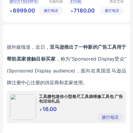
普印力T830RFID
无锡创嘉
打印机
西安艾创
兴科技有
物联科技
T830RFID条码打印机
8999.00
7180.00
拨打电话
限公司
拨打电话
有限公司
￥
￥
T830RFID打印机
TSCRFID打印机
TSC830R打印机
据外媒报道，近日，
亚马逊推出了一种新的广告工具用于
帮助卖家接触目标买家
，称为“Sponsored Display受众”
(Sponsored Display audience)，面向在美国亚马逊品
牌注册中心注册的供应商和卖家使用。
工具腰包迷你小型卷尺工具袋维修工具包 广告
包活动礼品
16.00
￥
拨打电话