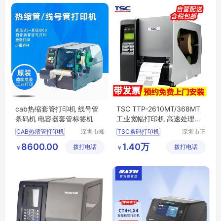
DX4200打码机
cab热缩套管打印机 线号管
TSC TTP-2610MT/368MT
条码机 电容器套管标签机
工业宽幅打印机 高速处理器
稳定高效打印
CAB热缩管打印机
深圳市峰
TSC条码打印机
深圳市正
业信息技
品嘉科技
线号管打印机
条码打印机
8600.00
1.40万
拨打电话
术有限公
拨打电话
有限公司
￥
￥
CAB打印机
工业条码打印机
TTP
司
2610MT打印机
368MT打印机