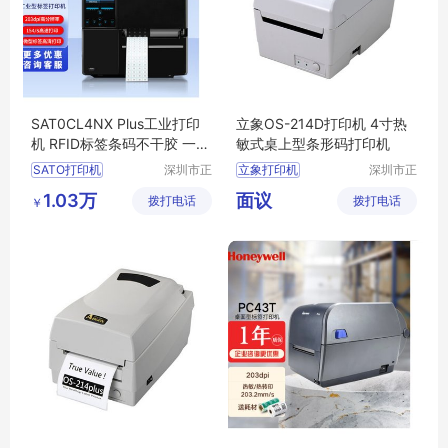
SAT0CL4NX Plus工业打印
立象OS-214D打印机 4寸热
机 RFID标签条码不干胶 一站
敏式桌上型条形码打印机
式服务
SATO打印机
深圳市正
立象打印机
深圳市正
品嘉科技
品嘉科技
CL4NX打印机
标签打印机
1.03万
面议
拨打电话
有限公司
拨打电话
有限公司
￥
条码打印机
条码打印机
打标机
标签打印机
打印机
CL4NXPLUS打印机