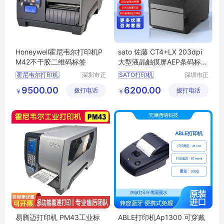
Honeywell霍尼韦尔打印机P
sato 佐藤 CT4+LX 203dpi
M42不干胶二维码标签
大型液晶触摸屏AEP条码标签
打印机
霍尼韦尔打印机
深圳市正
SATO打印机
深圳市正
品嘉科技
品嘉科技
条码打印机
佐藤打印机
9500.00
6200.00
拨打电话
有限公司
拨打电话
有限公司
￥
￥
标签打印机
CT4打印机
PM42打印机
标签打印机
PM43打印机
SATOCT4打印机
易腾迈打印机 PM43工业标
ABLE打印机Ap1300 可穿戴