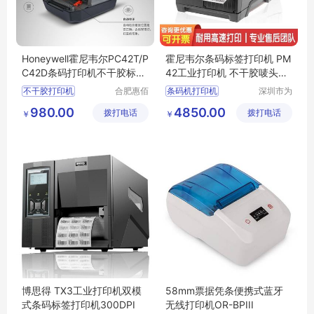
Honeywell霍尼韦尔PC42T/P
霍尼韦尔条码标签打印机 PM
C42D条码打印机不干胶标签
42工业打印机 不干胶唛头打
热敏纸打印机
印机 二维码条形码打印机
不干胶打印机
合肥惠佰
条码机打印机
深圳市为
数码科技
恩科技有
条码打印机
热敏式条码打印机
980.00
4850.00
拨打电话
有限公司
拨打电话
限公司
￥
￥
热敏纸打印机
服装水洗标打印机
博思得 TX3工业打印机双模
58mm票据凭条便携式蓝牙
式条码标签打印机300DPI
无线打印机OR-BPIII