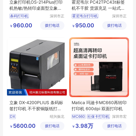
立象打印机OS-214Plus打印
霍尼韦尔 PC42TPC43t标签
机热敏/热转印桌面型立象打
机不干胶 货源充足 一站式服
印机
务
条码打印机
深圳市正
霍尼韦尔打印机
深圳市正
品嘉科技
品嘉科技
标签打印机
条码打印机
960.00
950.00
拨打电话
有限公司
拨打电话
有限公司
￥
￥
立象打印机
打标机
标签打印机
打印机
PC42T打印机
PC43T打印机
立象 DX-4200PLIUS 条码标
Matica 玛迪卡MC660再转印
签打印机 不干胶铜版纸打码
打印机 600dpi 双面打印机
机
DX
绍兴振北
MC660
社保卡打印机
深圳市宏
标签科技
博达科技
4200PLIUS打印机
居住证打印机
5600.00
3.98万
拨打电话
有限公司
拨打电话
有限公司
￥
￥
打印机DX
残疾证打印机
4200PLIUS
高清打印机