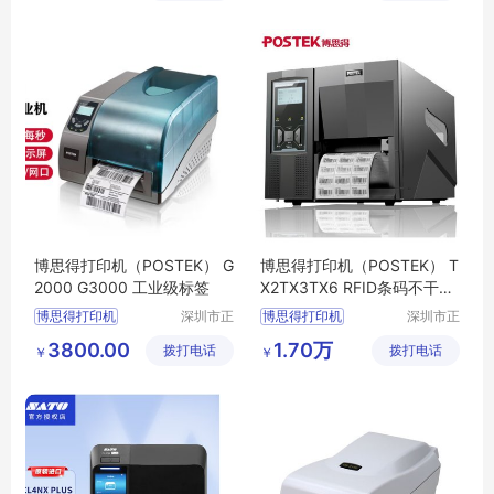
公司
博思得打印机Q8条码打印机
博思得打印机（POSTEK） G
博思得打印机（POSTEK） T
2000 G3000 工业级标签
X2TX3TX6 RFID条码不干胶
标签机工业级
博思得打印机
深圳市正
博思得打印机
深圳市正
品嘉科技
品嘉科技
G2000打印机
条码打印机
3800.00
1.70万
拨打电话
有限公司
拨打电话
有限公司
￥
￥
G3000打印机
标签打印机
POSTEK博思得打印机
TX2打印机
标签打印机
TX3打印机