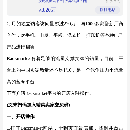
发电机测试平台
汽车试验平台
泊头市亮
健机械设
电机试验平台
铸铁试验平台
备制造有
3.20万
拨打电话
￥
限公司
每月的独立访客访问量超过
230万，与1000多家翻新厂商
合作，对手机、电脑、平板、洗衣机、打印机等各种电子
产品进行翻新。
Backmarke
t有着足够的流量支撑卖家的销量，目前，平
台上的中国卖家数量还不足1/10，是一个竞争压力小流量
高的蓝海平台。
下面介绍
Backmarket平台的开店入驻操作。
(文末扫码加入精英卖家交流群)
一、开店操作
1.
打开
Backmarket网站，滑到页面最底部，找到并点击