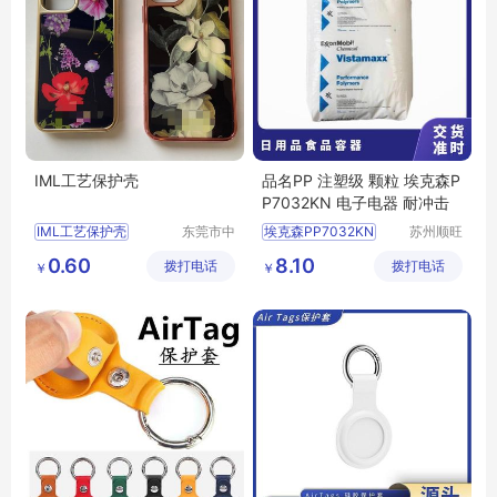
IML工艺保护壳
品名PP 注塑级 颗粒 埃克森P
P7032KN 电子电器 耐冲击
IML工艺保护壳
东莞市中
埃克森PP7032KN
苏州顺旺
科创展塑
嘉国际贸
苹果手机保护壳
0.60
8.10
拨打电话
胶电子有
拨打电话
易有限公
￥
￥
苹果手机个性保护壳
限公司
司