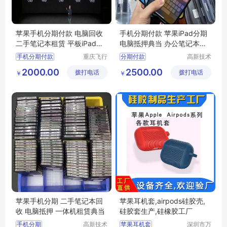
苹果手机分期付款 电脑回收
手机分期付款 苹果iPad分期
二手笔记本租赁 平板iPad抵
电脑抵押典当 办公笔记本短
押典当
租
手机分期付款
重庆飞行
分期付款
高新技术
马科技有
产业开发
2000.00
2500.00
拨打电话
限公司
拨打电话
区良驹电
￥
￥
子经营部
苹果手机分期 二手笔记本回
苹果耳机套,airpods硅胶壳,
收 电脑抵押 一体机租赁典当
硅胶套生产,硅橡胶工厂
手机分期
高新技术
苹果耳机套
深圳市万