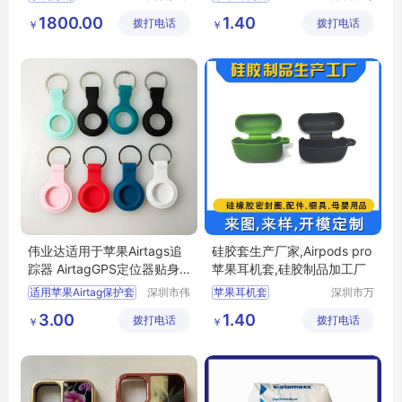
产业开发
源丰科技
airpods硅胶套
1800.00
1.40
拨打电话
区良驹电
拨打电话
有限公司
￥
￥
新款硅胶套
子经营部
硅胶套生产
硅胶套开模
伟业达适用于苹果Airtags追
硅胶套生产厂家,Airpods pro
踪器 AirtagGPS定位器贴身
苹果耳机套,硅胶制品加工厂
保护套
适用苹果Airtag保护套
深圳市伟
苹果耳机套
深圳市万
业达科技
源丰科技
苹果airtags防丢器软壳
Airpodspro胶套
3.00
1.40
拨打电话
有限公司
拨打电话
有限公司
￥
￥
追踪器硅胶挂钩
硅胶套生产
适用于苹果Airtags追踪器
苹果三代耳机套
AirtagGPS定位器贴身真皮保护套