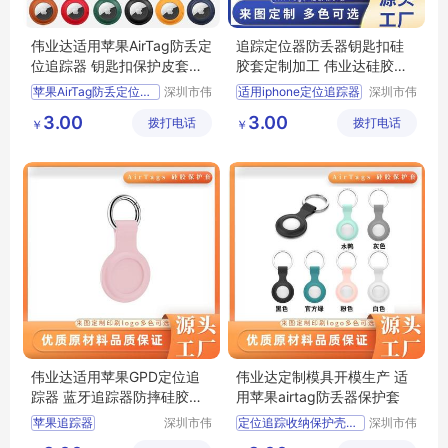
伟业达适用苹果AirTag防丢定
追踪定位器防丢器钥匙扣硅
位追踪器 钥匙扣保护皮套单
胶套定制加工 伟业达硅胶礼
双孔长款
品定制加工厂
苹果AirTag防丢定位追踪器
深圳市伟
适用iphone定位追踪器
深圳市伟
业达科技
业达科技
钥匙扣保护皮套单双孔长款
防丢长短挂扣苹果airtags液态硅胶保护套
3.00
3.00
拨打电话
有限公司
拨打电话
有限公司
￥
￥
追踪神器硅胶保护套
定制加工适用苹果airtag硅胶套
适用苹果airtag金属磁吸防丢定位追踪器
伟业达硅胶礼品定制加工厂
保护套亚马逊跨境批发
追踪定位器防丢器钥匙扣硅胶套定制加工
伟业达适用苹果GPD定位追
伟业达定制模具开模生产 适
踪器 蓝牙追踪器防摔硅胶保
用苹果airtag防丢器保护套
护套
苹果追踪器
深圳市伟
定位追踪收纳保护壳厂家
深圳市伟
业达科技
业达科技
适用苹果GPD定位器追踪器硅胶套
新款苹果追踪器发布