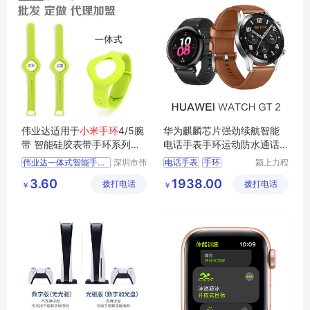
伟业达适用于
小米手环
4/5腕
华为麒麟芯片强劲续航智能
带 智能硅胶表带手环系列定
电话手表手环运动防水通话
制
音乐华为gt2
伟业达一体式智能手表环
深圳市伟
电话手表
手环
颍上力程
业达科技
仪器设备
硅胶手环定制加工厂
智能电话手表
3.60
1938.00
拨打电话
有限公司
拨打电话
有限公司
￥
￥
适用于小米手环4
手环运动防水
5腕带
华为麒麟芯片
手表
小米智能硅胶表带
小米手环系列现货批发