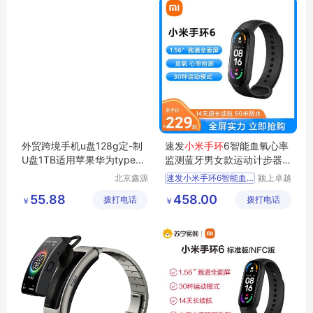
外贸跨境手机u盘128g定-制
速发
小米手环
6智能血氧心率
U盘1TB适用苹果华为typec
监测蓝牙男女款运动计步器
安卓电脑优盘
支付宝天气
北京鑫源
速发小米手环6智能血氧心
颍上卓越
致诚科技
电子商务
55.88
458.00
拨打电话
有限公司
拨打电话
有限公司
￥
￥