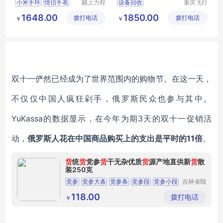
小米手环
情侣手表
颍上力程
设备回收
重庆飞行
仪器设备
马科技有
小米手环4NFC版
1648.00
1850.00
拨打电话
有限公司
拨打电话
限公司
￥
￥
多功能
手表
智能运动
双十一俨然已经成为了世界范围内的购物节。在这一天，
不仅仅中国人疯狂剁手，俄罗斯民众也参与其中。
YuKassa的数据显示，在今年为期3天的双十一促销活
动，
俄罗斯人花在中国商品购买上的支出是平时的11倍
。
货
统
货
党参
货
干无杂优质
货
源产地直供新
货
散
装250克
党参
党参大条
党参条
党参段
党参小段
吉林省颐
鹿堂商贸
有限公司
118.00
拨打电话
￥