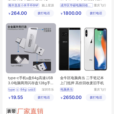
眠压力全记录
租台式机
顺丰急发小米手环6NF
颍上星源
成华区华硕电脑回收价格
重庆飞行
科技发展
马科技有
264.00
1800.00
拨打电话
有限公司
拨打电话
限公司
￥
￥
type-c手机u盘64g高速USB
金牛区电脑典当 二手笔记本
3.0电脑两用闪存盘128g手机
上门抵押 高价回收废旧手机
OTG扩展优盘
type
c
64g
usb3
深圳市乐
电脑典当
重庆飞行
众文化科
马科技有
闪存盘
128g
19.55
2650.00
拨打电话
技有限公
拨打电话
限公司
￥
￥
司