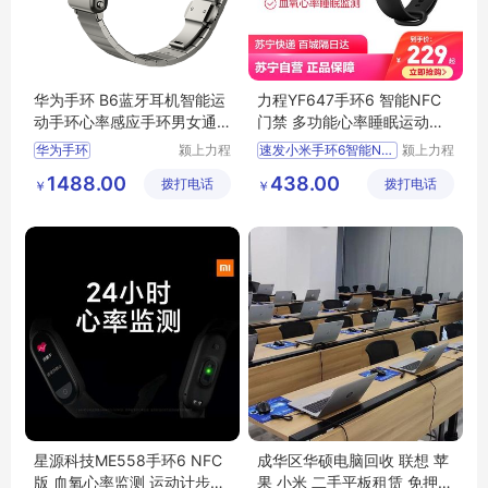
华为手环 B6蓝牙耳机智能运
力程YF647手环6 智能NFC
动手环心率感应手环男女通
门禁 多功能心率睡眠运动监
用跑步
测电子表
华为手环
颍上力程
速发小米手环6智能NFC
颍上力程
仪器设备
仪器设备
智能运动手环
1488.00
438.00
拨打电话
有限公司
拨打电话
有限公司
￥
￥
心率感应手环
手环男女通用
星源科技ME558手环6 NFC
成华区华硕电脑回收 联想 苹
版 血氧心率监测 运动计步睡
果 小米 二手平板租赁 免押金