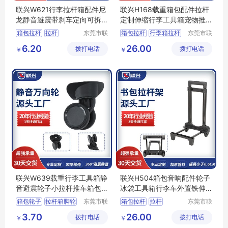
联兴W621行李拉杆箱配件尼
联兴H168载重箱包配件拉杆
龙静音避震带刹车定向可拆
定制伸缩行李工具箱宠物推
卸万向脚轮
车铝拉杆批发
箱包拉杆
拉杆
东莞市联
箱包拉杆
行李箱拉杆
东莞市联
兴箱包配
兴箱包配
行李箱轮子
拉杆箱配件
载重拉杆
6.20
26.00
拨打电话
件有限公
拨打电话
件有限公
￥
￥
拉杆箱配件
箱包配件拉杆
司
司
拉杆箱脚轮配件
联兴W639载重行李工具箱静
联兴H504箱包音响配件轮子
音避震轮子小拉杆推车箱包
冰袋工具箱行李车外置铁伸
万向弹簧脚轮
缩推车拉杆架
箱包轮子
拉杆箱脚轮
东莞市联
箱包拉杆
拉杆
东莞市联
兴箱包配
兴箱包配
行李箱轮子
箱包脚轮
拉杆生产厂家
3.70
26.00
拨打电话
件有限公
拨打电话
件有限公
￥
￥
箱包配件
拉杆箱拉杆
司
司