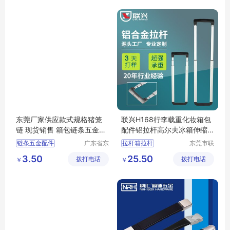
书包拉杆架
东莞厂家供应款式规格猪笼
联兴H168行李载重化妆箱包
链 现货销售 箱包链条五金配
配件铝拉杆高尔夫冰箱伸缩
件批发定制
电源推车拉杆
链条五金配件
广东省东
拉杆箱拉杆
东莞市联
莞市长安
兴箱包配
箱包拉杆轮子
3.50
25.50
拨打电话
镇锦厦社
拨打电话
件有限公
￥
￥
拉杆箱脚轮
箱包拉杆
区锦新街
司
载重拉杆
5巷2号