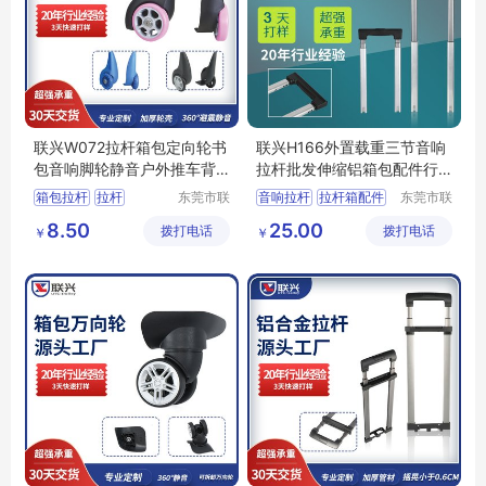
联兴W072拉杆箱包定向轮书
联兴H166外置载重三节音响
包音响脚轮静音户外推车背
拉杆批发伸缩铝箱包配件行
包万向轮子
李工具箱拉杆
箱包拉杆
拉杆
东莞市联
音响拉杆
拉杆箱配件
东莞市联
兴箱包配
兴箱包配
箱包脚轮
脚轮生产商
箱包配件
箱包拉杆
8.50
25.00
拨打电话
件有限公
拨打电话
件有限公
￥
￥
拉杆箱滑轮
行李箱轮子
司
司