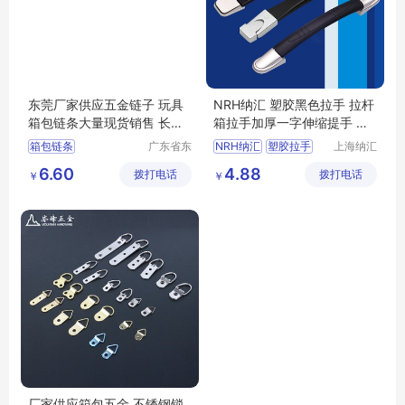
东莞厂家供应五金链子 玩具
NRH纳汇 塑胶黑色拉手 拉杆
箱包链条大量现货销售 长短
箱拉手加厚一字伸缩提手 旅
定做
行箱箱包配件
箱包链条
广东省东
NRH纳汇
塑胶拉手
上海纳汇
莞市长安
五金制品
拉杆箱拉手
6.60
4.88
拨打电话
镇锦厦社
拨打电话
有限公司
￥
￥
加厚一字伸缩提手
区锦新街
旅行箱箱包配件
5巷2号
厂家供应箱包五金 不锈钢锁