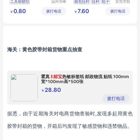
工具箱锁扣
温州岑峰
箱包拉杆
拉杆
轮子
东莞市联
五金有限
兴箱包配
箱包不锈钢锁扣
拉杆箱拉杆
箱包配件
0.80
7.60
拨打电话
公司
拨打电话
件有限公
￥
￥
箱包扣
箱包配件
司
箱包锁扣
海关：黄色胶带封箱货物重点抽查
霍真
E邮宝
热敏标签纸 邮政物流 贴纸 100mm
宽*100mm高*500张
28.80
￥
拨打电话
据悉，由于近期海关对电商货物查验时,发现多起用黄色
胶带封箱的货物，开箱后均发现了敏感货物和违禁物品。