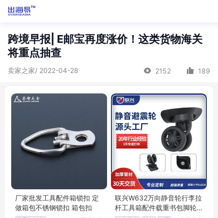
跨境早报| E邮宝再度涨价！这类货物海关
将重点抽查
卖家之家/ 2022-04-28
2152
189
厂家批发工具配件箱锁扣 定
联兴W632万向静音轮行李拉
做箱包不锈钢锁扣 箱包扣
杆工具箱配件载重书包脚轮
箱包避震滑轮