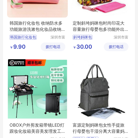
韩国旅行化妆包 收纳防水多
定制斜垮妈咪包时尚印花大
功能旅游洗漱包化妆品收纳
容量旅行母婴包多功能外出
包
方便携带收纳妈妈包
韩国旅行化妆包
深圳市富
斜垮妈咪包
深圳市富
源手袋有
源手袋有
9.90
30.00
拨打电话
限公司
拨打电话
限公司
￥
￥
OBOX户外剪发箱带镜LED灯
富源定制妈咪包女性手提旅
跟妆化妆箱美容美发理发工
行母婴包干湿分离大容量妈
具箱
咪袋