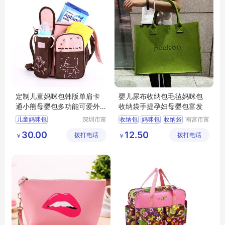
定制儿童妈咪包韩版单肩卡
婴儿尿布收纳包毛毡妈咪包
通小熊母婴包多功能可爱外
收纳袋手提孕妇母婴包富发
出妈妈收纳尿片包
儿童妈咪包
深圳市富
收纳包
妈咪包
收纳袋
南宫市富
源手袋有
发毛毡有
母婴包
30.00
12.50
拨打电话
限公司
拨打电话
限公司
￥
￥