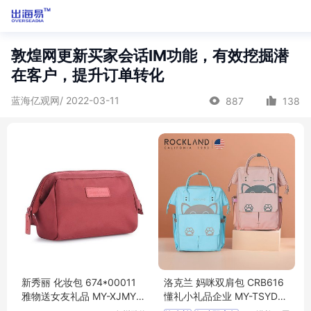
敦煌网更新买家会话IM功能，有效挖掘潜
在客户，提升订单转化
蓝海亿观网/ 2022-03-11
887
138
新秀丽 化妆包 674*00011
洛克兰 妈咪双肩包 CRB616
雅物送女友礼品 MY-XJMY-
懂礼小礼品企业 MY-TSYD-
（T）-83
(T)-32