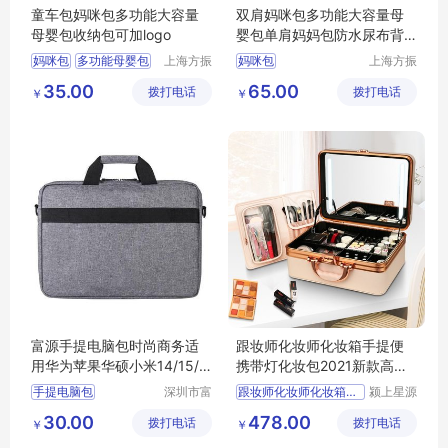
童车包妈咪包多功能大容量
双肩妈咪包多功能大容量母
母婴包收纳包可加logo
婴包单肩妈妈包防水尿布背
包
妈咪包
多功能母婴包
上海方振
妈咪包
上海方振
箱包制品
箱包制品
童车包
35.00
65.00
拨打电话
有限公司
拨打电话
有限公司
￥
￥
富源手提电脑包时尚商务适
跟妆师化妆师化妆箱手提便
用华为苹果华硕小米14/15/1
携带灯化妆包2021新款高级
6/17英寸工厂定制
感化妆盒
手提电脑包
深圳市富
跟妆师化妆师化妆箱手提便
颍上星源
源手袋有
科技发展
30.00
478.00
拨打电话
限公司
拨打电话
有限公司
￥
￥