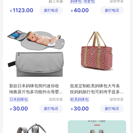
颍上卓越
妈咪包
母婴包
深圳市富
电子商务
源手袋有
1123.00
40.00
拨打电话
有限公司
拨打电话
限公司
￥
￥
新款日本妈咪包简约迷你收
批发定制欧美妈咪包大号条
纳换尿片包多功能外出母婴
纹妈妈旅行包可斜挎手提多
收纳包手拿包
功能母婴用品收纳包
日本妈咪包
深圳市富
欧美妈咪包
深圳市富
源手袋有
源手袋有
30.00
30.00
拨打电话
限公司
拨打电话
限公司
￥
￥