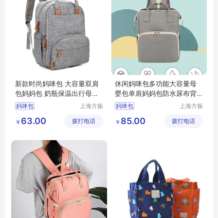
新款时尚妈咪包 大容量双肩
休闲妈咪包多功能大容量母
包妈妈包 奶瓶保温出行母婴
婴包单肩妈妈包防水尿布背
包
包
妈咪包
上海方振
妈咪包
上海方振
箱包制品
箱包制品
63.00
85.00
拨打电话
有限公司
拨打电话
有限公司
￥
￥