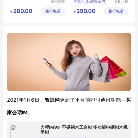
泉州雅物
洛克兰
妈咪双肩包
懂礼（厦
贸易有限
门）供应
CRB616
小礼品企业
280.00
290.00
拨打电话
公司
拨打电话
链有限公
￥
￥
MY
TSYD
T
32
司
2021年1月6日，
—
敦煌网
更新了平台的即时通讯功能
买
IM
家会话
。
力程IM991不锈钢木工台刨 多功能电锯刨木机
平刨