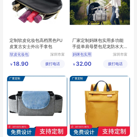
定制软皮化妆包高档黑色PU
厂家定制妈咪包实用多功能
皮复古女士外出手拿包
手提单肩母婴包尼龙防水大
容量外出妈妈包
软皮化妆包
深圳市富
妈咪包实用
深圳市富
源手袋有
源手袋有
18.90
32.00
拨打电话
限公司
拨打电话
限公司
￥
￥