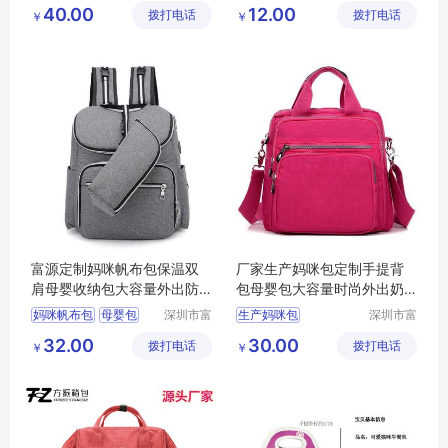
40.00
12.00
拨打电话
限公司
拨打电话
限公司
￥
￥
富源定制妈咪帆布包保温双
厂家生产妈咪包定制手提背
肩母婴收纳包大容量外出防
包母婴包大容量时尚外出奶
水婴儿包
瓶收纳包
妈咪帆布包
母婴包
深圳市富
生产妈咪包
深圳市富
源手袋有
源手袋有
双肩包
32.00
30.00
拨打电话
限公司
拨打电话
限公司
￥
￥