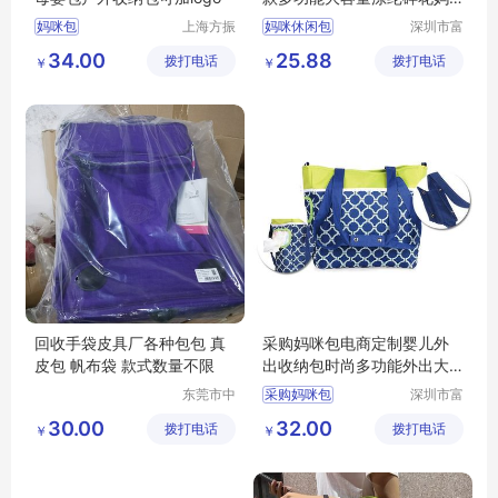
咪包-防水斜挎待产包
妈咪包
上海方振
妈咪休闲包
深圳市富
箱包制品
源手袋有
34.00
25.88
拨打电话
有限公司
拨打电话
限公司
￥
￥
回收手袋皮具厂各种包包 真
采购妈咪包电商定制婴儿外
皮包 帆布袋 款式数量不限
出收纳包时尚多功能外出大
容量母婴包
东莞市中
采购妈咪包
深圳市富
堂联盈再
源手袋有
30.00
32.00
拨打电话
生资源回
拨打电话
限公司
￥
￥
收经营部