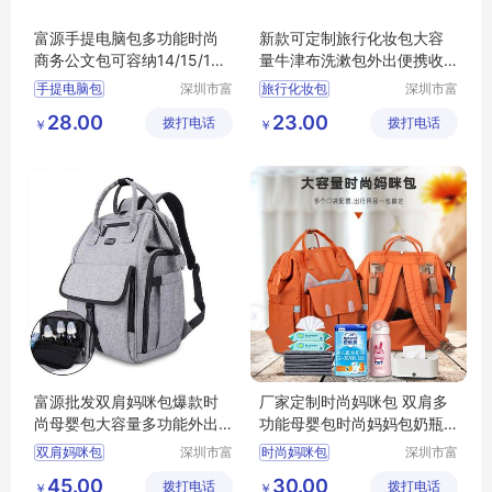
富源手提电脑包多功能时尚
新款可定制旅行化妆包大容
商务公文包可容纳14/15/16
量牛津布洗漱包外出便携收
英寸笔记本
纳包
手提电脑包
深圳市富
旅行化妆包
深圳市富
源手袋有
源手袋有
28.00
23.00
拨打电话
限公司
拨打电话
限公司
￥
￥
富源批发双肩妈咪包爆款时
厂家定制时尚妈咪包 双肩多
尚母婴包大容量多功能外出
功能母婴包时尚妈妈包奶瓶
牛津布防水妈咪包
包尿布背包 来图设计卡通风
双肩妈咪包
深圳市富
时尚妈咪包
深圳市富
格
源手袋有
源手袋有
45.00
30.00
拨打电话
限公司
拨打电话
限公司
￥
￥