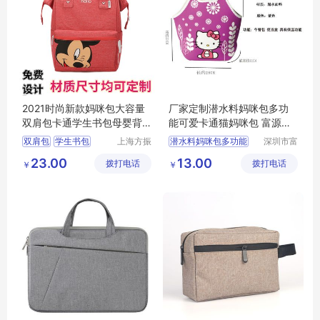
2021时尚新款妈咪包大容量
厂家定制潜水料妈咪包多功
双肩包卡通学生书包母婴背
能可爱卡通猫妈咪包 富源跨
包
境来图定制
双肩包
学生书包
上海方振
潜水料妈咪包多功能
深圳市富
箱包制品
源手袋有
母婴背包
妈咪包
23.00
13.00
拨打电话
有限公司
拨打电话
限公司
￥
￥
休闲背包