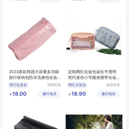
2023新款韩国大容量多功能
定制网红化妆包淑女半透明
旅行收纳包防水洗漱包化妆
简约迷你小号随身携带化妆
包
包韩版洗漱包收纳包
简约化妆包
深圳市富
网红化妆包
深圳市富
源手袋有
源手袋有
18.00
18.90
拨打电话
限公司
拨打电话
限公司
￥
￥