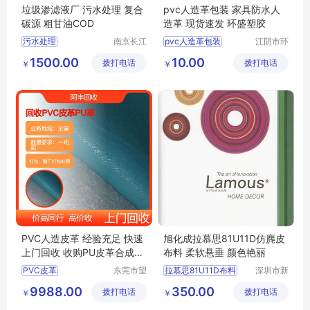
垃圾渗滤液厂 污水处理 复合
pvc人造革包装 家具防水人
碳源 粗甘油COD
造革 现货速发 环盛塑胶
污水处理
南京长江
pvc人造革包装
江阴市环
江宇能源
盛塑胶有
污水处理厂家直销
pvc人造革厂家供应
1500.00
10.00
拨打电话
科技有限
拨打电话
限公司
￥
￥
污水处理行情
家具箱包翻新人造皮革
公司
污水处理供求信息
软装箱包人造革
家具防水人造革
PVC人造皮革 经验充足 快速
旭化成拉慕思81U11D仿麂皮
上门回收 收购PU皮革合成革
布料 柔软悬垂 颜色艳丽
上门高价
PVC皮革
东莞市望
拉慕思81U11D布料
深圳市新
牛墩阿丰
中合供应
回收PVC人造革
旭化成81U11布料批发
9988.00
350.00
拨打电话
布料商行
拨打电话
链有限公
￥
￥
回收PU革
回收人造革
ASAHIKASEI布料
司
PU合成革
LAMOUS布料