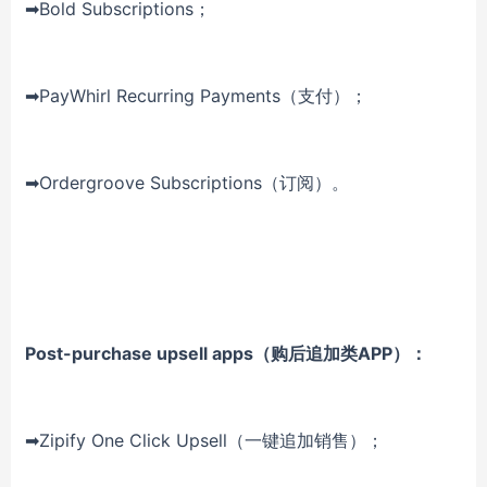
➡Bold Subscriptions；
➡PayWhirl Recurring Payments（支付）；
➡Ordergroove Subscriptions（订阅）。
Post-purchase upsell apps（购后追加类APP）：
➡Zipify One Click Upsell（一键追加销售）；