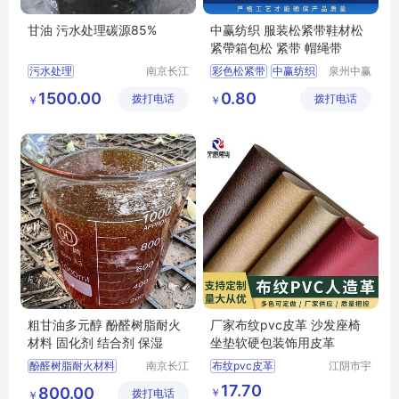
甘油 污水处理碳源85%
中赢纺织 服装松紧带鞋材松
紧帶箱包松 紧带 帽绳带
污水处理
南京长江
彩色松紧带
中赢纺织
泉州中赢
江宇能源
纺织科技
污水处理厂家直销
松紧带
1500.00
0.80
拨打电话
科技有限
拨打电话
有限公司
￥
￥
污水处理行情
彩色针织松紧带
公司
污水处理供求信息
粗甘油多元醇 酚醛树脂耐火
厂家布纹pvc皮革 沙发座椅
材料 固化剂 结合剂 保湿
坐垫软硬包装饰用皮革
酚醛树脂耐火材料
南京长江
布纹pvc皮革
江阴市宇
江宇能源
鹏塑业有
酚醛树脂耐火材料厂家直销
17.70
800.00
￥
拨打电话
科技有限
限公司
￥
酚醛树脂耐火材料行情