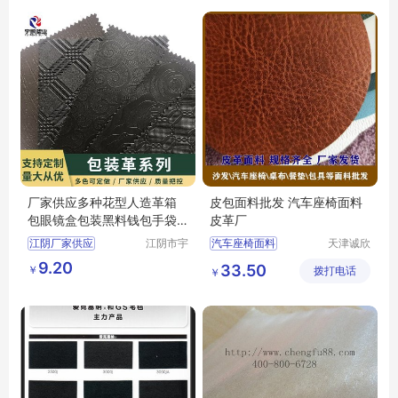
厂家供应多种花型人造革箱
皮包面料批发 汽车座椅面料
包眼镜盒包装黑料钱包手袋
皮革厂
印刷皮革
江阴厂家供应
江阴市宇
汽车座椅面料
天津诚欣
鹏塑业有
信息科技
皮包面料批发
皮革厂
9.20
33.50
￥
限公司
拨打电话
有限公司
￥