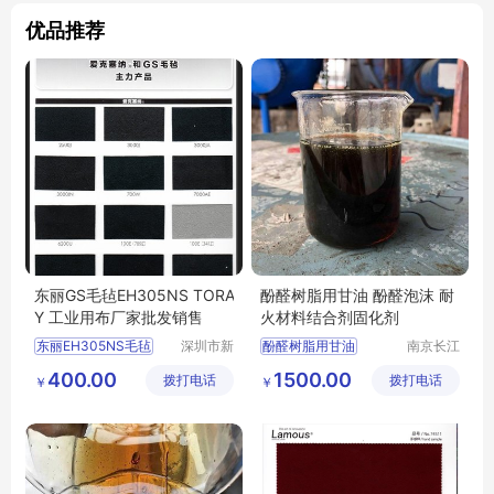
优品推荐
东丽GS毛毡EH305NS TORA
酚醛树脂用甘油 酚醛泡沫 耐
Y 工业用布厂家批发销售
火材料结合剂固化剂
东丽EH305NS毛毡
深圳市新
酚醛树脂用甘油
南京长江
中合供应
江宇能源
TORAY毛毡EH305NS
酚醛树脂用甘油厂家直销
400.00
1500.00
拨打电话
链有限公
拨打电话
科技有限
￥
￥
GS毛毡EH305NS毛毡
酚醛树脂用甘油行情
司
公司
EH305NS毛毡批发
酚醛树脂用甘油供求信息