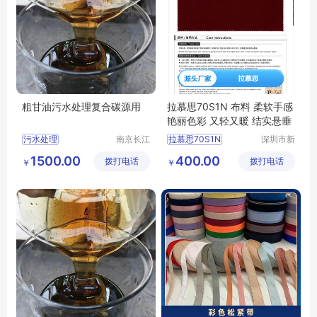
粗甘油污水处理复合碳源用
拉慕思70S1N 布料 柔软手感
艳丽色彩 又轻又暖 结实悬垂
污水处理
南京长江
拉慕思70S1N
深圳市新
江宇能源
中合供应
污水处理厂家直销
ASAHIKASEI旭化成70S1N布料
1500.00
400.00
拨打电话
科技有限
拨打电话
链有限公
￥
￥
污水处理行情
LAMOUS70S1N布料批发
公司
司
污水处理供求信息
70S1N布料