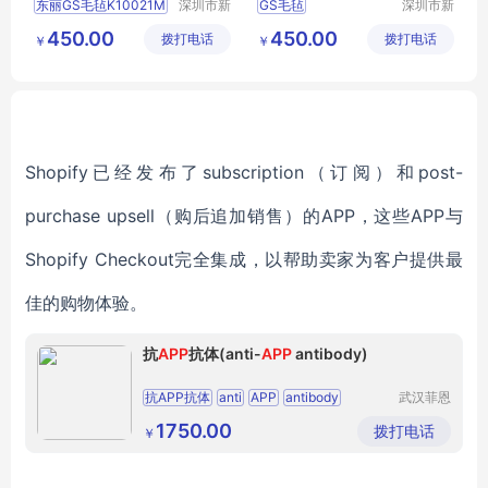
东丽GS毛毡K10021M
深圳市新
GS毛毡
深圳市新
中合供应
中合供应
TORAYGS毛毡
东丽K40008S毛毡
450.00
450.00
拨打电话
链有限公
拨打电话
链有限公
￥
￥
K10021MGS毛毡
TORAY毛毡批发
司
司
K10021M毛毡批发
GS毛毡价格
K40008S毛毡
Shopify已经发布了subscription（订阅）和post-
purchase upsell（购后追加销售）的APP，这些APP与
Shopify Checkout完全集成，以帮助卖家为客户提供最
佳的购物体验。
抗
APP
抗体(anti-
APP
antibody)
抗APP抗体
anti
APP
antibody
武汉菲恩
生物科技
APP抗体
抗APP
APP
antibody
有限公司
1750.00
拨打电话
￥