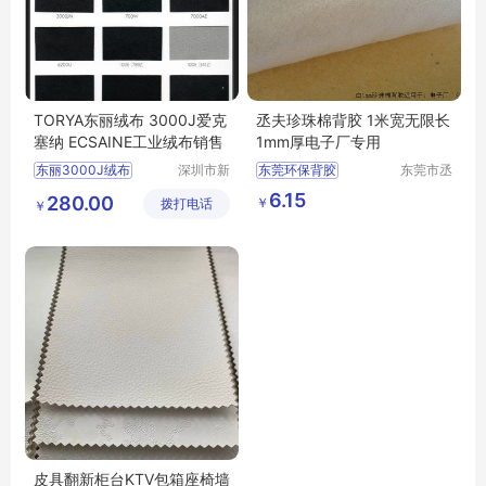
TORYA东丽绒布 3000J爱克
丞夫珍珠棉背胶 1米宽无限长
塞纳 ECSAINE工业绒布销售
1mm厚电子厂专用
东丽3000J绒布
深圳市新
东莞环保背胶
东莞市丞
中合供应
夫胶粘制
爱克塞纳3000J绒布
珍珠棉背胶
6.15
280.00
￥
拨打电话
链有限公
品有限公
￥
TORYA3000J
珍珠棉单面背胶
司
司
3000J绒布ECSAINE3000J
环保背胶厂家
3000J绒布批发
环保背胶
皮具翻新柜台KTV包箱座椅墙