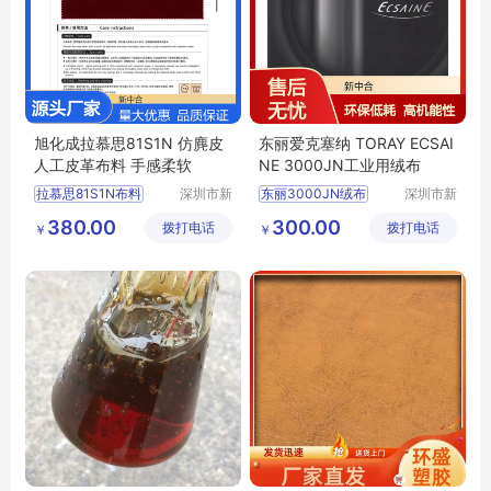
旭化成拉慕思81S1N 仿麂皮
东丽爱克塞纳 TORAY ECSAI
人工皮革布料 手感柔软
NE 3000JN工业用绒布
拉慕思81S1N布料
深圳市新
东丽3000JN绒布
深圳市新
中合供应
中合供应
旭化成81S1N布料批发
TORAY3000JN绒
380.00
300.00
拨打电话
链有限公
拨打电话
链有限公
￥
￥
ASAHIKASEI布料
ECSAINE绒布
司
司
LAMOUS81S1N布料价格
爱克塞纳3000JN绒布