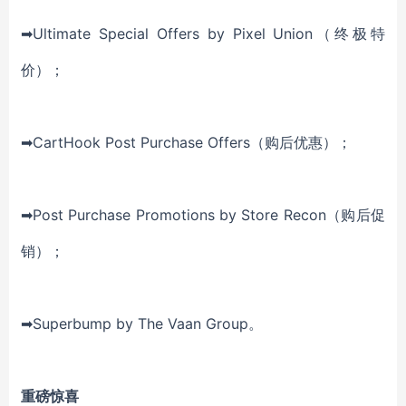
➡Ultimate Special Offers by Pixel Union（终极特
价）；
➡CartHook Post Purchase Offers（购后优惠）；
➡Post Purchase Promotions by Store Recon（购后促
销）；
➡Superbump by The Vaan Group。
重磅惊喜