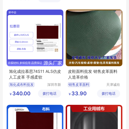
公司
酚醛树脂耐火材料供求信息
旭化成拉慕思74S11 ALS仿皮
皮鞋面料批发 销售皮革面料
人工皮革 手感柔软
人造革价格
旭化成布料批发
深圳市新
销售皮革面料
天津诚欣
中合供应
信息科技
拉慕思74S11布料
皮鞋面料批发
340.00
33.90
拨打电话
链有限公
拨打电话
有限公司
￥
￥
LAMOUS布料批发
人造革价格
司
74S11布料价格
ALS74S11布料