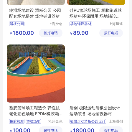
轮滑场地建设 滑板公园 公园
硅PU篮球场施工 塑胶跑道球
配套场地搭建 场地铺设器材
场材料环保耐用 场地铺设器
材
滑板公园
上海滑创
场地铺设器材
上海垣速
建筑装饰
新材料科
1800.00
89.90
拨打电话
工程有限
拨打电话
技有限公
￥
￥
公司
司
塑胶篮球场工程造价 弹性抗
滑创 极限运动滑板公园设计
老化彩色场地 EPDM橡胶颗
运动装备 场地铺设器材
粒
橡胶颗粒
塑胶场地
沧州金色
极限运动滑板公园设计
上海滑创
童年幼教
建筑装饰
学校场地铺设
极限运动场地
100.00
1800.00
拨打电话
玩具有限
拨打电话
工程有限
￥
￥
EPDM场地铺设
滑板公园设计