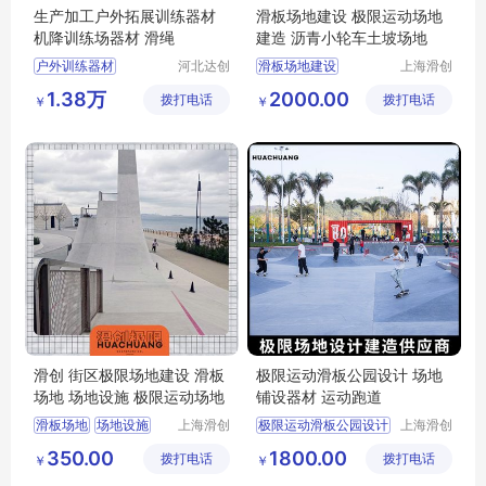
生产加工户外拓展训练器材
滑板场地建设 极限运动场地
机降训练场器材 滑绳
建造 沥青小轮车土坡场地
户外训练器材
河北达创
滑板场地建设
上海滑创
体育器材
建筑装饰
高空拓展训练器材
滑板场地建设极限运动场地建造
1.38万
2000.00
拨打电话
有限公司
拨打电话
工程有限
￥
￥
机降训练场器材
极限运动土坡场地
公司
机降模拟平台
极限运动场地建造
机降滑绳
滑创 街区极限场地建设 滑板
极限运动滑板公园设计 场地
场地 场地设施 极限运动场地
铺设器材 运动跑道
滑板场地
场地设施
上海滑创
极限运动滑板公园设计
上海滑创
建筑装饰
建筑装饰
滑板运动场地
极限运动场地
350.00
1800.00
拨打电话
工程有限
拨打电话
工程有限
￥
￥
滑板公园设计
公司
公司