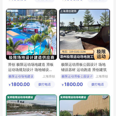
公司
公司
塑胶跑道
滑创 极限运动场地建造 滑板
极限运动滑板公园设计 场地
运动场规划设计 场地铺设器
铺设器材 运动跑道 滑创建筑
材
极限运动场地建设
上海滑创
极限运动滑板公园设计
上海滑创
建筑装饰
建筑装饰
滑板运动场
友邦极限
极限运动场地
1800.00
1800.00
拨打电话
工程有限
拨打电话
工程有限
￥
￥
滑板公园设计
公司
公司