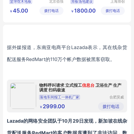
篮球馆木地板
北京佰强
滑板场地建设
上海滑创
桦业体育
建筑装饰
羽毛球馆木地板
场地铺设器材
45.00
1800.00
拨打电话
设施工程
拨打电话
工程有限
￥
￥
体育馆木地板
运动装备
滑板场地
有限公司
公司
运动木地板生产厂家
滑板场地设计
运动木地板厂家
据外媒报道，东南亚电商平台Lazada表示，其在线杂货
配送服务RedMart的110万个帐户数据被黑客窃取。
物料呼叫请求 立式报工
信息台
卫浴生产 生产
调度 扫码极速
落地车间报工一体机厂家
合肥昊威
智能科技
立式车间数据报工机供应商
有限公司
2999.00
拨打电话
￥
工业智能报工一体机多少钱一台
Lazada的网络安全团队于10月29日发现，新加坡在线杂
货配送服务RedMart的客户数据库遭到了非法访问，数