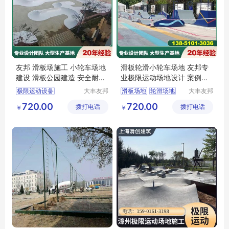
友邦 滑板场施工 小轮车场地
滑板轮滑小轮车场地 友邦专
建设 滑板公园建造 安全耐磨
业极限运动场地设计 案例众
品质保证
多
极限运动设备
大丰友邦
滑板场地
轮滑场地
大丰友邦
极限运动
极限运动
滑板公园设计
小轮车场地
720.00
720.00
拨打电话
场地建设
拨打电话
场地建设
￥
￥
极限运动场地建造
极限运动场地
有限公司
有限公司
小轮车场地建设
滑板场地施工