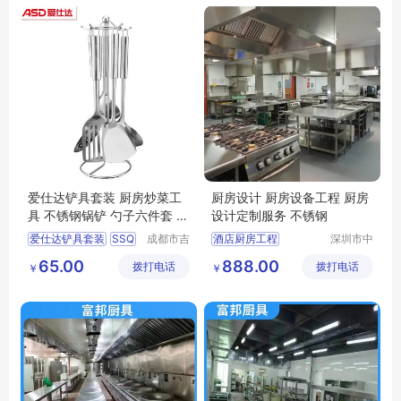
厨房改造设计
爱仕达铲具套装 厨房炒菜工
厨房设计 厨房设备工程 厨房
具 不锈钢锅铲 勺子六件套 S
设计定制服务 不锈钢
SQ-06G-UGO
爱仕达铲具套装
SSQ
成都市吉
酒店厨房工程
深圳市中
顺优品科
汇厨具设
06G
UGO
酒店厨房工程施工
65.00
888.00
拨打电话
技有限公
拨打电话
备有限公
￥
￥
厨房炒菜工具
厨房工程
厨具设备
司
司
不锈钢锅铲
商用厨房工程