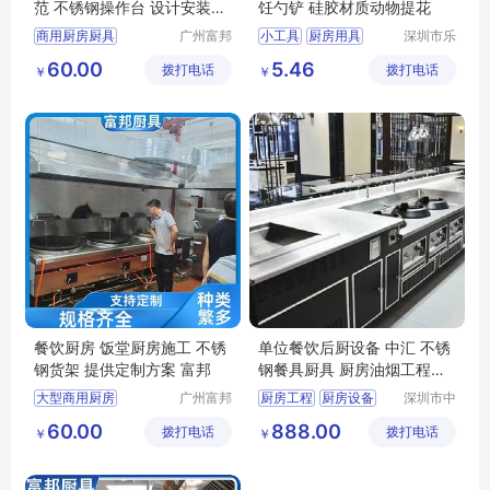
范 不锈钢操作台 设计安装施
饪勺铲 硅胶材质动物提花
工 富邦
商用厨房厨具
广州富邦
小工具
厨房用具
深圳市乐
厨具设备
众文化科
饭堂电磁炉
60.00
5.46
拨打电话
工程有限
拨打电话
技有限公
￥
￥
厨房设计哪家专业
公司
司
厨具安装服务
厨房整体解决方案
餐饮厨房 饭堂厨房施工 不锈
单位餐饮后厨设备 中汇 不锈
钢货架 提供定制方案 富邦
钢餐具厨具 厨房油烟工程设
计安装
大型商用厨房
广州富邦
厨房工程
厨房设备
深圳市中
厨具设备
汇厨具设
饭堂厨房设备
商用厨房
60.00
888.00
拨打电话
工程有限
拨打电话
备有限公
￥
￥
厨房炊事设备
酒店厨房工程
公司
司
厨房设计哪家专业
学校厨房工程
千人饭堂厨房