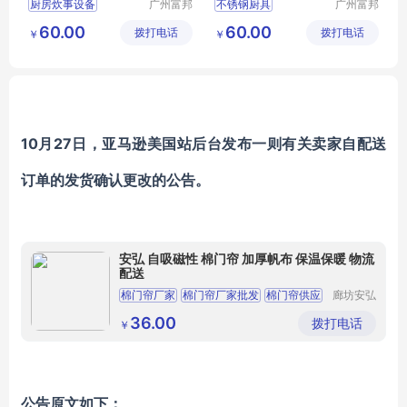
厨房炊事设备
广州富邦
不锈钢厨具
广州富邦
厨具设备
厨具设备
厨房施工方案
公司厨房设备
60.00
60.00
拨打电话
工程有限
拨打电话
工程有限
￥
￥
厨房设备配套
学校厨房工程
公司
公司
厨房不锈钢定做
饭堂厨房设计规范
不锈钢洗刷台
厨房设计规范
10月27日，亚马逊美国站后台发布一则有关卖家自配送
订单的发货确认更改的公告。
安弘 自吸磁性 棉门帘 加厚帆布 保温保暖 物流
配送
棉门帘厂家
棉门帘厂家批发
棉门帘供应
廊坊安弘
保温建材
棉门帘批发
棉门帘生产厂家
有限公司
36.00
拨打电话
￥
公告原文如下：