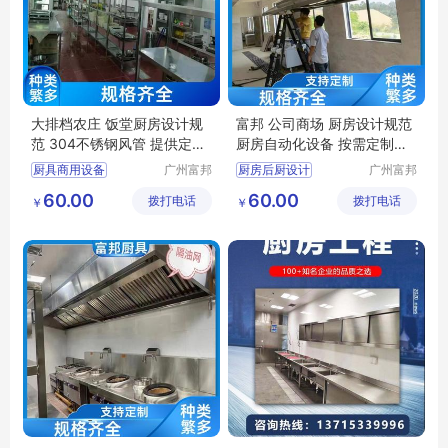
大排档农庄 饭堂厨房设计规
富邦 公司商场 厨房设计规范
范 304不锈钢风管 提供定制
厨房自动化设备 按需定制设
方案 富邦
计
厨具商用设备
广州富邦
厨房后厨设计
广州富邦
厨具设备
厨具设备
饭堂厨房设备
厨房设备维修更换
60.00
60.00
拨打电话
工程有限
拨打电话
工程有限
￥
￥
饭堂厨房设计规范
厨房工程布局
公司
公司
厨房设计规范
餐馆厨房设备炉灶
厨具安装服务
食堂厨房设备