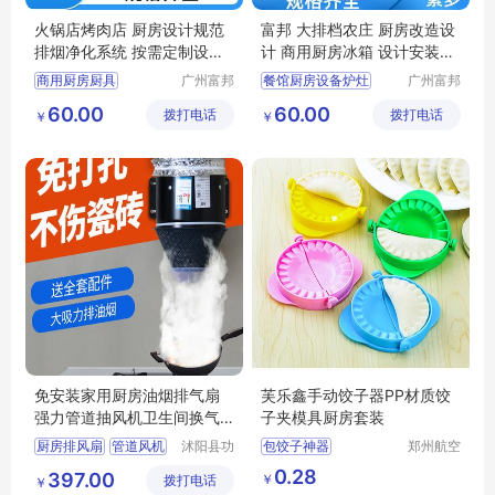
火锅店烤肉店 厨房设计规范
富邦 大排档农庄 厨房改造设
排烟净化系统 按需定制设计
计 商用厨房冰箱 设计安装施
富邦
工
商用厨房厨具
广州富邦
餐馆厨房设备炉灶
广州富邦
厨具设备
厨具设备
厨房设备定制
饭堂厨房施工
60.00
60.00
拨打电话
工程有限
拨打电话
工程有限
￥
￥
餐饮厨具设备
厨房设计规范
公司
公司
厨房工程布局
厨具安装服务
厨房施工方案
千人饭堂厨房
免安装家用厨房油烟排气扇
芙乐鑫手动饺子器PP材质饺
强力管道抽风机卫生间换气
子夹模具厨房套装
扇租房排风扇
厨房排风扇
管道风机
沭阳县功
包饺子神器
郑州航空
行赏亦电
港区芙乐
家用换气扇
包饺子工具
0.28
397.00
￥
拨打电话
子商务有
鑫日用百
￥
卫生间排风扇
厨房小工具