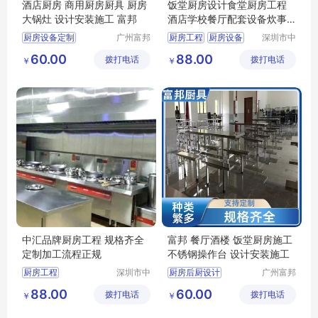
酒店厨房 商用厨房厨具 厨房
饭堂厨房设计食堂厨房工程
大锅灶 设计安装施工 富邦
酒店学校餐厅配套设备炊事
煤气灶商用
厨房设备定制
广州富邦
厨房工程
厨房设备
深圳市中
厨具设备
汇厨具设
大型商用厨房
60.00
88.00
拨打电话
工程有限
拨打电话
备有限公
￥
￥
厨房炊事设备
公司
司
厨房整体解决方案
厨具供应商
中汇品牌厨房工程 规格齐全
富邦 餐厅酒楼 饭堂厨房施工
定制加工流程正规
不锈钢操作台 设计安装施工
厨房工程
深圳市中
厨房后厨设计
广州富邦
汇厨具设
厨具设备
厨房工程厂家
厨具商用设备
88.00
60.00
拨打电话
备有限公
拨打电话
工程有限
￥
￥
厨房炊事设备
司
公司
学校厨房工程