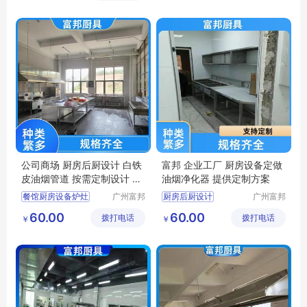
限公司
货店
厨房抽风机
公司商场 厨房后厨设计 白铁
富邦 企业工厂 厨房设备定做
皮油烟管道 按需定制设计 富
油烟净化器 提供定制方案
邦
餐馆厨房设备炉灶
广州富邦
厨房后厨设计
广州富邦
厨具设备
厨具设备
单位厨房工程
厨房设备维修更换
60.00
60.00
拨打电话
工程有限
拨打电话
工程有限
￥
￥
饭堂厨房设计规范
厨房炊事设备
公司
公司
厨房不锈钢定做
单位厨房工程
厨房设计规范
厨房设备配套