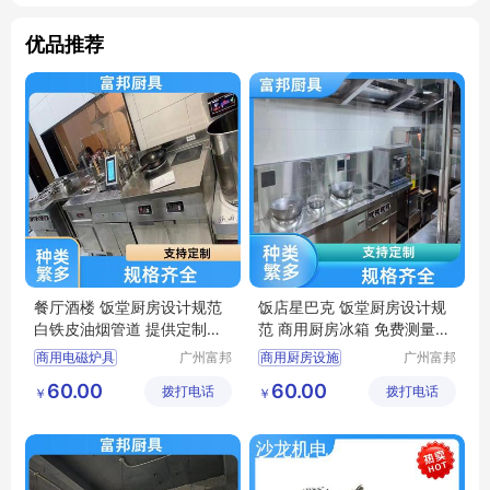
优品推荐
餐厅酒楼 饭堂厨房设计规范
饭店星巴克 饭堂厨房设计规
白铁皮油烟管道 提供定制方
范 商用厨房冰箱 免费测量安
案 富邦
装 富邦
商用电磁炉具
广州富邦
商用厨房设施
广州富邦
厨具设备
厨具设备
厨房后厨设计
厨房后厨设计
60.00
60.00
拨打电话
工程有限
拨打电话
工程有限
￥
￥
饭堂电磁炉
厨具安装服务
公司
公司
单位厨房工程
不锈钢洗刷台
饭堂厨房设计规范
厨房整体解决方案