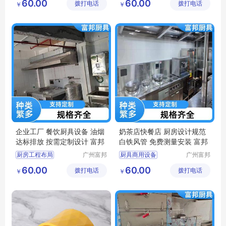
60.00
60.00
拨打电话
工程有限
拨打电话
工程有限
￥
￥
学校厨房工程
厨房炊事设备
公司
公司
饭堂厨房设计规范
厨房施工方案
厨具安装服务
厨房整体解决方案
企业工厂 餐饮厨具设备 油烟
奶茶店快餐店 厨房设计规范
达标排放 按需定制设计 富邦
白铁风管 免费测量安装 富邦
厨房工程布局
广州富邦
厨具商用设备
广州富邦
厨具设备
厨具设备
厨房炊事设备
食品级不锈钢台
60.00
60.00
拨打电话
工程有限
拨打电话
工程有限
￥
￥
单位厨房工程
厨房不锈钢定做
公司
公司
厨房设计规范
厨房设计规范
食堂厨房设备
厨具供应商