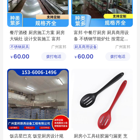
餐厅酒楼 厨房施工方案 厨房
富邦 中餐厅厨房 厨具商用设
大锅灶 设计安装施工 富邦
备 不锈钢节能炉灶 按需定制
设计
不锈钢厨具
广州富邦
厨具商用设备
广州富邦
厨具设备
厨具设备
学校厨房工程
厨房炊事设备
60.00
60.00
拨打电话
工程有限
拨打电话
工程有限
￥
￥
厨房设计规范
饭堂电磁炉
公司
公司
食堂厨房设备
饭堂厨房设计规范
千人饭堂厨房
食堂厨房设备
饭店星巴克 饭堂厨房设计规
厨房小工具硅胶漏勺漏更 烹