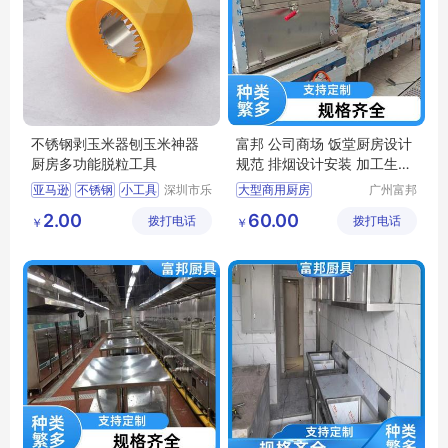
不锈钢剥玉米器刨玉米神器
富邦 公司商场 饭堂厨房设计
厨房多功能脱粒工具
规范 排烟设计安装 加工生产
厂家
亚马逊
不锈钢
小工具
深圳市乐
大型商用厨房
广州富邦
众文化科
厨具设备
厨房工程布局
2.00
60.00
拨打电话
技有限公
拨打电话
工程有限
￥
￥
饭堂厨房设备
司
公司
厨房整体解决方案
湘菜馆厨房设备