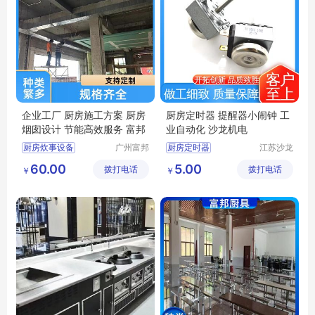
企业工厂 厨房施工方案 厨房
厨房定时器 提醒器小闹钟 工
烟囱设计 节能高效服务 富邦
业自动化 沙龙机电
厨房炊事设备
广州富邦
厨房定时器
江苏沙龙
厨具设备
机电科技
餐馆厨房设备炉灶
提醒器小闹钟
60.00
5.00
拨打电话
工程有限
拨打电话
有限公司
￥
￥
厨房施工方案
工业自动化
公司
单位厨房工程
饭堂厨房设计规范