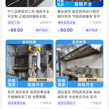
中汇品牌厨房工程 规格齐全
餐饮厨房 饭堂厨房设计规范
可定制 正规流程服务全面且
镀锌风管 节能高效服务 富邦
贴心
厨房工程
深圳市中
餐饮厨具设备
广州富邦
汇厨具设
厨具设备
厨房工程厂家
厨房后厨设计
88.00
60.00
拨打电话
备有限公
拨打电话
工程有限
￥
￥
厨房工程布局
司
公司
厨房设计规范
厨具供应商
富邦 酒店厨房 厨房炊事设备
酒店饭堂 用电厨房设备 抽油
不锈钢风管工程 免费测量安
烟风管 专业售后无忧 富邦
装
厨具商用设备
广州富邦
厨房后厨设计
广州富邦
厨具设备
厨具设备
公司厨房设备
厨房工程布局