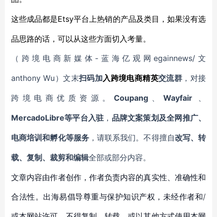
Etsy平台上热销的产品及类目，如果没有选
这些成品都是
品思路的话，可以从这些方面切入考量。
-蓝海亿观网egainnews/文
（跨境电商新媒体
anthony Wu
）文末
扫码
加
入
跨境电商精英
交流群
，对接
Coupang
Wayfair
跨境电商优质资源。
、
、
MercadoLibre等平台入驻
，
品牌文案策划及全网推广、
电商培训和孵化等服务
，请联系我们。不得擅自
改写、转
载、复制、裁剪和编辑
全部或部分内容。
文章内容由作者创作，作者负责内容的真实性、准确性和
合法性。出海易倡导尊重与保护知识产权，未经作者和/
或本网站许可，不得复制、转载、或以其他方式使用本网