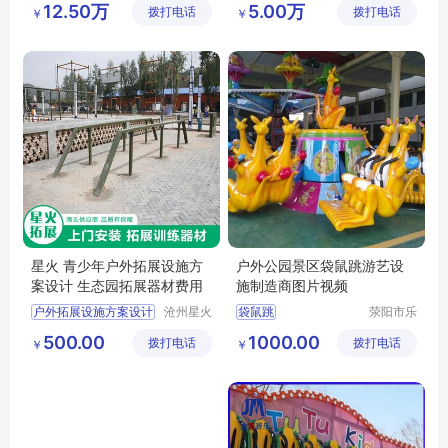
12.50万
5.00万
拨打电话
备有限公
拨打电话
有限公司
￥
￥
司
星火 青少年户外拓展设施方
户外公园景区袋鼠跳游艺设
案设计 生态园拓展器材费用
施制造商图片视频
户外拓展设施方案设计
沧州星火
袋鼠跳
荥阳市乐
拓展器械
旅游乐设
生态园拓展器材费用
袋鼠跳游艺设施
500.00
1000.00
拨打电话
有限公司
拨打电话
备厂
￥
￥
团建娱乐项目
袋鼠跳制造商
健身休闲设施
袋鼠跳图片
小区健身器械
袋鼠跳视频