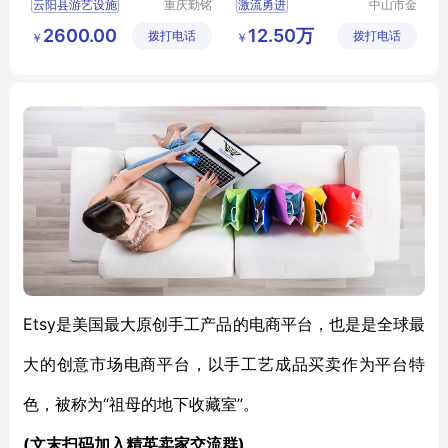
云阳县游艺设施
重庆勤铭
激流勇进
中山市金
市政设施
信游乐设
小型游艺设施
儿童游艺设施
2600.00
12.50万
拨打电话
有限公司
拨打电话
备有限公
￥
￥
别墅游艺设施
司
Etsy是美国最大原创手工产品的电商平台，也是是全球最
大的创意市场电商平台，以手工艺成品买卖作为平台特
色，被称为“祖母的地下收藏室”。
(文末扫码加入精英卖家交流群)