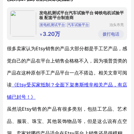
发电机测试平台汽车试验平台 铸铁电机试验平
板 配套平台制造商
发电机测试平台
汽车试验平台
泊头市亮
健机械设
电机试验平台
铸铁试验平台
备制造有
3.20万
拨打电话
￥
限公司
Etsy销售的产品大部分都是手工艺产品，感
很多卖家认为
觉自己的产品在平台上销售会格格不入，因为项普货类的
产品在这种原创手工产品平台一点不搭边。相关文章可阅
读
Etsy受买家抵制？全面下架奥斯维辛相关产品，有店
《
铺已封号！》
Etsy销售的产品有很多类别，包括工艺品、艺术
虽然说
品、服装、珠宝、其他装饰物品等，但是这么说有点空
洞，卖家对哪些产品适合在Etsy平台上销售还是很模糊，