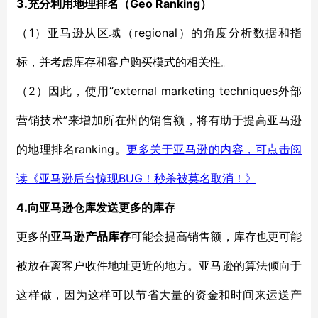
3.
Geo Ranking）
充分利用地理排名
（
1）亚马逊从区域
regional）
（
（
的角度分析数据和指
标
，并
考虑库存和客户购买模式的相关性。
2）
“external marketing techniques
（
因此，使用
外部
”
营销技术
来增加所在州的销售额
，
将
有助于提高
亚马逊
ranking
的地理排名
。
更多关于亚马逊的内容，可点击阅
BUG！秒杀被莫名取消！》
读《亚马逊后台惊现
4.
向亚马逊仓库
发送更多的库存
更多的
亚马逊产品库存
可能会提高销售额，库存也更
可能
被放在离客户
收件地址
更近的地方。亚马逊的算法倾向于
这样做，因为这样可以节省大量的资金和时间来运送产