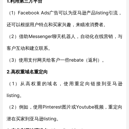
1.
利用第三方平台
1）Facebook Ads广告
listing引流，
（
可以为亚马逊产品
还可以根据用户特点和
买家兴趣，
来
瞄准消费者。
2）
Messenger聊天机器人
（
借助
，
自动化
在
线营销
，
与
客户互动和建立联系。
3）使用支付网关
rebate（返利）。
（
给客户一些
2.
高权重域名
重定向
1）
（
从高权重的域名，使用
重定向
链接到亚马逊
listing。
2）例如，使用Pinterest图片或Youtube视频，重定向
（
潜在买家到
listing。
亚马逊