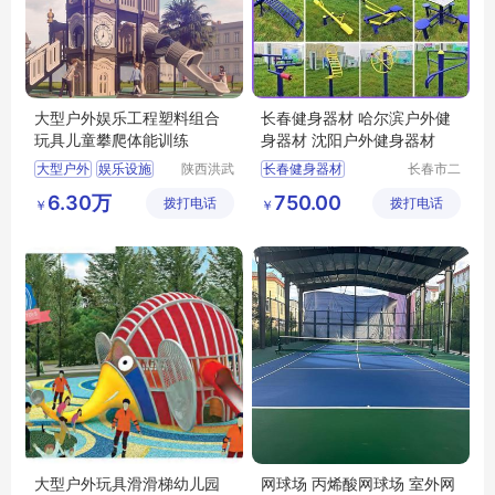
大型户外娱乐工程塑料组合
长春健身器材 哈尔滨户外健
玩具儿童攀爬体能训练
身器材 沈阳户外健身器材
大型户外
娱乐设施
陕西洪武
长春健身器材
长春市二
科教设备
道区北腾
环保无毒
哈尔滨健身器材
6.30万
750.00
拨打电话
有限公司
拨打电话
五金产品
￥
￥
幼儿组合玩具
沈阳健身器材
批发处
户外健身器材
大型户外玩具滑滑梯幼儿园
网球场 丙烯酸网球场 室外网