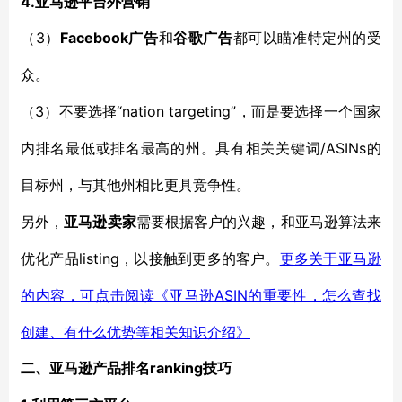
4.亚马逊平台外营销
3）
Facebook广告
（
和
谷歌广告
都可以
瞄准特定州
的
受
众
。
3）不要选择
“nation targeting”
（
，而是
要
选择一个国家
/ASINs的
内排名最低或排名最高的州。具有相关关键词
目标
州，与其他州相比更具竞争性。
另外，
亚马逊卖家
需要根据客户的兴趣
，
和亚马逊算法来
listing
优化
产品
，以接触到更多的客户。
更多关于亚马逊
ASIN的重要性，怎么查找
的内容，可点击阅读《亚马逊
创建、有什么优势等相关知识介绍》
ranking技巧
二、亚马逊产品排名