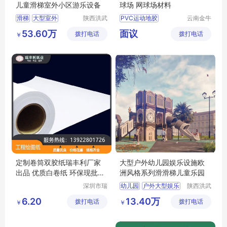
儿童滑梯室外小区游乐设备
球场 网球场材料
滑梯
大型室外
陕西洪武
PVC运动地胶
云南金牛
科教设备
体育用品
篮球场地胶
53.60万
面议
拨打电话
有限公司
拨打电话
有限公司
￥
羽毛球场地胶
网球场地胶
儿童地胶
定制卷筒双胶纸瑞丰利厂家
大型户外幼儿园娱乐设施欧
出品 优质白卷纸 环保现批物
洲风格系列滑滑梯儿童乐园
流速运
深圳市瑞
幼儿园
户外大型娱乐
陕西洪武
丰利纸业
科教设备
组合娱乐设施
滑梯
6.20
13.40万
拨打电话
有限公司
拨打电话
有限公司
￥
￥
乐园