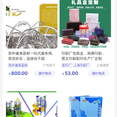
室外健身器材一站式服务商,
印刷厂包装盒，画册印刷，
质优价实，选择佰子园
图文印刷彩印生产厂定制
室外健身器材
广州佰子
彩印厂
上海印刷厂
上海储贤
园康体设
印务科技
户外健身器材
印务公司
图文印刷
800.00
53.00
拨打电话
备有限公
拨打电话
有限公司
￥
￥
户外健身器材厂家
包装印刷
司
健身路径厂家
小区健身器材