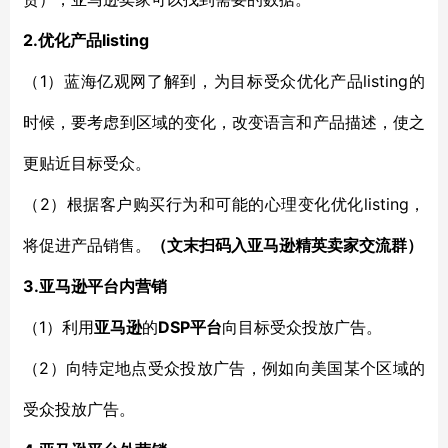
2.
listing
优化产品
1
listing的
（
）蓝海亿观网了解到，
为目标受众优化
产品
时候，要考虑到
区域的变化
，
改变语言和产品描述，使之
更贴近目标
受众。
2）根据客户购买行为和
listing，
（
可能的
心理
变化优化
将促进产品销售。
（文末扫码入
亚马逊
精英卖家交流群）
3.
亚马逊
平台内营销
1）利用
DS
P平台
（
亚马逊
的
向目标受众投放广告。
2）
（
向特定地点受众投放广告，例如向美国某个区域的
受众投放广告。