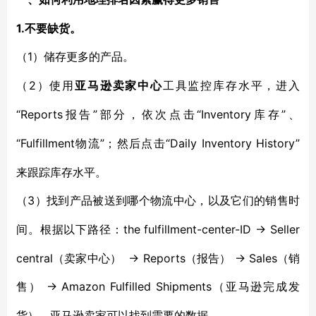
1.不要缺货。
1）储存更多的产品
（
。
2
（
）使用
亚马逊卖家中心
工具监控
库存水平
，进入
“
Reports报告”部分，依次点击“Inventory
”、
库存
“
Fulfillment
”；然后点击“Daily Inventory History”
物流
来跟踪库存水平。
3）找到产品
（
被送到哪个
物流中心
，
以及它们的销售时
the fulfillment-center-ID → Seller
间。
根据以下路径：
central（卖家中心） → Reports（报告） → Sales（销
售） → Amazon Fulfilled Shipments（
亚马逊完成发
货
），亚马逊卖家可以找到需要的数据。