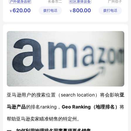
户外健身器材
长春市二
社区康体设备
广州佰子
道区北腾
园康体设
体育器材
小区健身器材
620.00
800.00
拨打电话
五金产品
拨打电话
备有限公
￥
￥
太阳能健身器材
儿童组合滑梯
批发处
司
篮球架
乒乓球台
幼儿园滑梯
小区儿童乐园
search location）将
亚马逊用户
的搜索位置
（
会影响
亚
ranking，
Geo Ranking
马逊产品
的排名
（
地理排名
）
将
帮助
亚马逊卖家瞄准销售的特定州
。
一、如何利用地理排名因素赢得更多销售