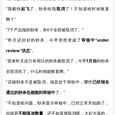
“我都快
起飞
了，秒杀给我
取消
了！不知道啥时候恢复
”
啊？
“7个产品报的秒杀，有6个全部被取消了。”
”昨天还好好的秒杀，今早突然变成了
“under
审核中
review”状态
“。
”原来昨天还只有周日的秒杀被取消了，今早
1月份
的秒杀
“
全部消失了，什么时候能恢复啊。
”店铺秒杀不是被取消，就是处于审核中，哪些
已经报名
“
通过的秒杀也都跑到审核中
了。
”不知道啥问题，秒杀显示审核中，已经正常开始跑了，
但就是
不能添加数量
，还不如直接取消呢，大起大落的，