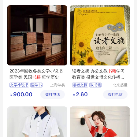
2023年回收各类文学小说书
读者文摘 办公文教
书籍
学习
医学类 民国
书籍
哲学历史
教育类 盛世文博文化传播中
心
文学小说书
医学书
上海学易
读者文摘
教书籍
北京盛世
斋贸易有
文博文化
民国书籍
哲学书籍
900.00
2.60
拨打电话
限公司
拨打电话
传播中心
￥
￥
历史书籍