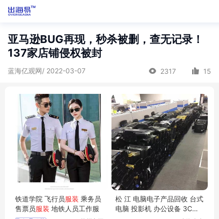
亚马逊BUG再现，秒杀被删，查无记录！
137家店铺侵权被封
蓝海亿观网/ 2022-03-07
2317
15
铁道学院 飞行员
服装
乘务员
松 江 电脑电子产品回收 台式
售票员
服装
地铁人员工作服
电脑 投影机 办公设备 3C
电
脑配件