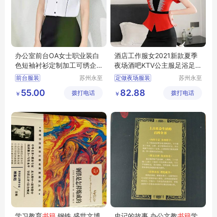
办公室前台OA女士职业装白
酒店工作服女2021新款夏季
色短袖衬衫定制加工可绣企
夜场酒吧KTV公主服足浴足疗
业标志
技师服套装
前台服装
苏州永至
定做夜场服装
苏州永至
诚服饰有
诚服饰有
文员工作服装
南昌哪有做夜场的服装
55.00
82.88
拨打电话
限公司
拨打电话
限公司
￥
￥
女士白衬衫
KTV服装
小姐服装
物业前台服装
吉姆萨斯
银行前台服装
学习教育
书籍
钢铁 盛世文博
史记的故事 办公文教
书籍
学