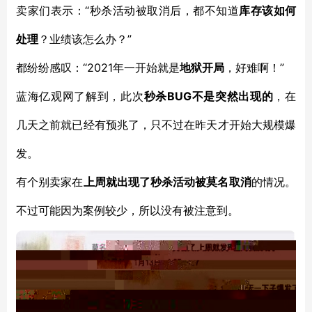
“秒杀活动被取消后，都不知道
卖家们表示：
库存该如何
”
处理
？业绩该怎么办？
“2021年一开始就是
”
都纷纷感叹：
地狱开局
，好难啊！
BUG不是突然出现的
蓝海亿观网了解到，此次
秒杀
，在
几天之前就已经有预兆了，只不过在昨天才开始大规模爆
发。
有个别卖家在
上周就出现了秒杀活动被莫名取消
的情况。
不过可能因为案例较少，所以没有被注意到。