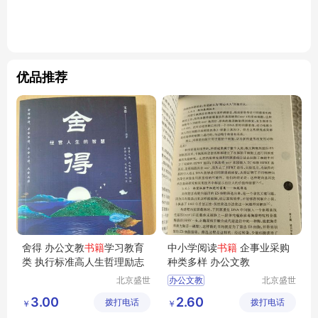
优品推荐
舍得 办公文教
书籍
学习教育
中小学阅读
书籍
企事业采购
类 执行标准高人生哲理励志
种类多样 办公文教
北京盛世
办公文教
北京盛世
文博文化
文博文化
3.00
2.60
拨打电话
传播中心
拨打电话
传播中心
￥
￥