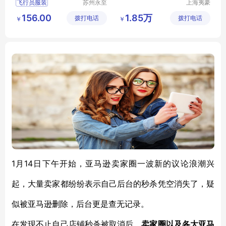
飞行员服装
苏州永至
上海夷豪
诚服饰有
废旧物资
售票员服装
156.00
1.85万
拨打电话
限公司
拨打电话
回收有限
￥
￥
地铁人员工作服
公司
地铁人员工
铁道学院服装
1月14日下午开始，亚马逊卖家圈一波新的议论浪潮兴
起，大量卖家都纷纷表示自己后台的秒杀凭空消失了，疑
似被亚马逊删除，后台更是查无记录。
在发现不止自己店铺秒杀被取消后，
卖家圈以及各大亚马