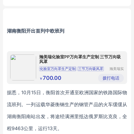
ne
湖南衡阳开出首列中欧班列
瀚美瑞化验室PP万向罩生产定制 三节万向吸
风罩
化验室万向罩生产定制
三节万向吸风罩
瀚美瑞实
验室系统
鑫赛博PP万向罩价格
耐酸碱万向罩
设备（苏
700.00
拨打电话
￥
州）有限
防腐万向罩
公司
据悉，10月15日，衡阳首次开通至欧洲国家的铁路国际物
流班列。一列运载华菱衡钢生产的钢管产品的火车缓缓从
湖南衡阳南站出发，将途经满洲里抵达俄罗斯比克良，全
程9463公里，运行13天。