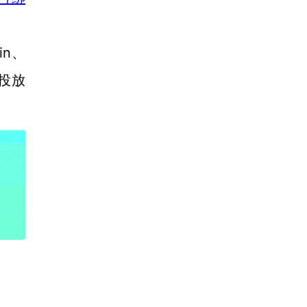
tin、
告投放