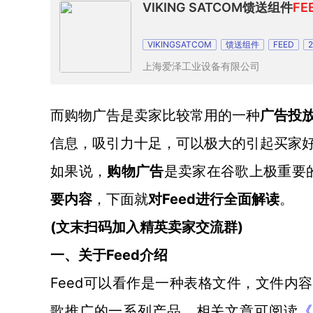
VIKING SATCOM馈送组件
FE
VIKINGSATCOM
馈送组件
FEED
上海爱泽工业设备有限公司
而购物广告是卖家比较常用的一种
广告投
信息，吸引力十足，可以极大的引起买家
如果说，
购物广告
是卖家在谷歌上极重要
要内容
Feed进行全面解读
，下面就
对
。
(文末扫码加入精英卖家交流群)
Feed介绍
一、关于
Feed可以看作是一种表格文件，文件内容涵盖
歌推广的一系列产品。相关文章可阅读
《