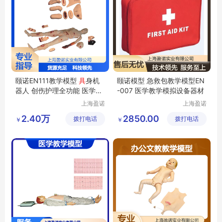
颐诺EN111教学模型
具
身机
颐诺模型 急救包教学模型EN
器人 创伤护理全功能 医学临
-007 医学教学模拟设备器材
床培训优选
上海盈诺
上海盈诺
实业有限
实业有限
2.40万
2850.00
拨打电话
公司
拨打电话
公司
￥
￥