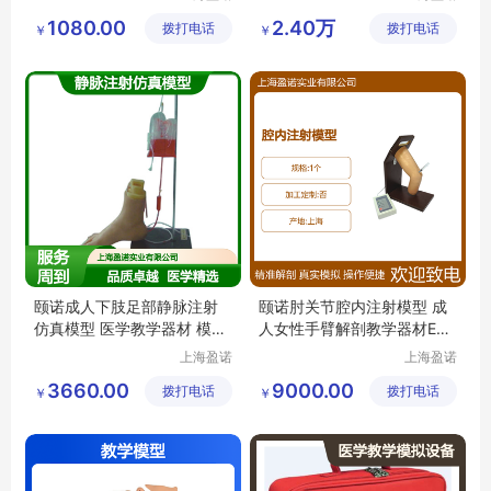
实业有限
实业有限
1080.00
2.40万
拨打电话
公司
拨打电话
公司
￥
￥
颐诺成人下肢足部静脉注射
颐诺肘关节腔内注射模型 成
仿真模型 医学教学器材 模拟
人女性手臂解剖教学器材EN/
操作训练
CK20134
上海盈诺
上海盈诺
实业有限
实业有限
3660.00
9000.00
拨打电话
公司
拨打电话
公司
￥
￥