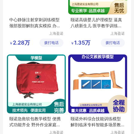
中心静脉注射穿刺训练模型
颐诺高级婴儿护理模型 逼真
颈部股部解剖真实模拟 办公
八磅新生儿 医学教学训练器
文教教学器材
材
上海盈诺
上海盈诺
实业有限
实业有限
2.28万
1.35万
拨打电话
公司
拨打电话
公司
￥
￥
颐诺急救软包教学模型 便携
颐诺外科综合技能训练模型
式功能齐全 野外作业家庭旅
解剖临床专科智能多场景教
行必备
学器材
上海盈诺
上海盈诺