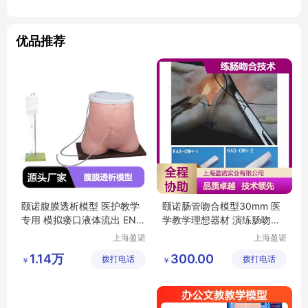
优品推荐
颐诺腹膜透析模型 医护教学
颐诺肠管吻合模型30mm 医
专用 模拟瘘口液体流出 EN-
学教学理想器材 演练肠吻合
H3348
技术
上海盈诺
上海盈诺
实业有限
实业有限
1.14万
300.00
拨打电话
公司
拨打电话
公司
￥
￥