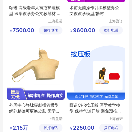
颐诺 高级老年人褥疮护理模
术前无菌操作训练模型办公
型 医学教学办公文教器材 压
文教教学模型/器材
疮护理练习
上海盈诺
上海盈诺
实业有限
实业有限
7500.00
9600.00
拨打电话
公司
拨打电话
公司
￥
￥
外周中心静脉穿刺插管模型
颐诺CPR按压板 医学教学模
解剖精确可更换皮肤 医学教
型 保持气道开放 避免颈椎伤
学器材
害
上海盈诺
上海盈诺
实业有限
实业有限
2.15万
2250.00
拨打电话
公司
拨打电话
公司
￥
￥