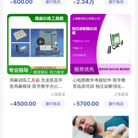
600.00
2.34万
拨打电话
公司
拨打电话
公司
￥
￥
局麻训练工
具
箱 含皮肤及环
心电图教学考核软件 医学教
形局麻模块 医学教学办公文
育临床培训 独立诊断强化训
教模型
练
上海盈诺
上海盈诺
实业有限
实业有限
4500.00
5700.00
拨打电话
公司
拨打电话
公司
￥
￥