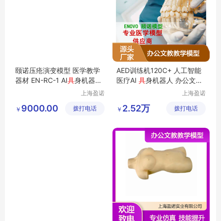
颐诺压疮演变模型 医学教学
AED训练机120C+ 人工智能
器材 EN-RC-1 AI
具
身机器人
医疗AI
具
身机器人 办公文教
临床培训用
教学模型
上海盈诺
上海盈诺
实业有限
实业有限
9000.00
2.52万
拨打电话
公司
拨打电话
公司
￥
￥