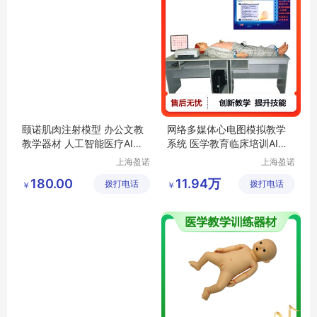
颐诺肌肉注射模型 办公文教
网络多媒体心电图模拟教学
教学器材 人工智能医疗AI
具
系统 医学教育临床培训AI辅
身训练工
具
助器材
上海盈诺
上海盈诺
实业有限
实业有限
180.00
11.94万
拨打电话
公司
拨打电话
公司
￥
￥