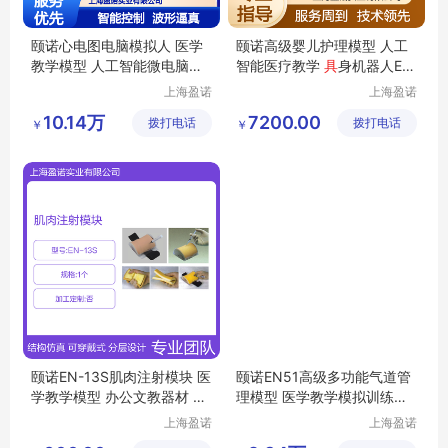
颐诺心电图电脑模拟人 医学
颐诺高级婴儿护理模型 人工
教学模型 人工智能微电脑控
智能医疗教学
具
身机器人EN
制器材
-130
上海盈诺
上海盈诺
实业有限
实业有限
10.14万
7200.00
拨打电话
公司
拨打电话
公司
￥
￥
颐诺EN-13S肌肉注射模块 医
颐诺EN51高级多功能气道管
学教学模型 办公文教器材 人
理模型 医学教学模拟训练器
工智能医疗
材
上海盈诺
上海盈诺
实业有限
实业有限