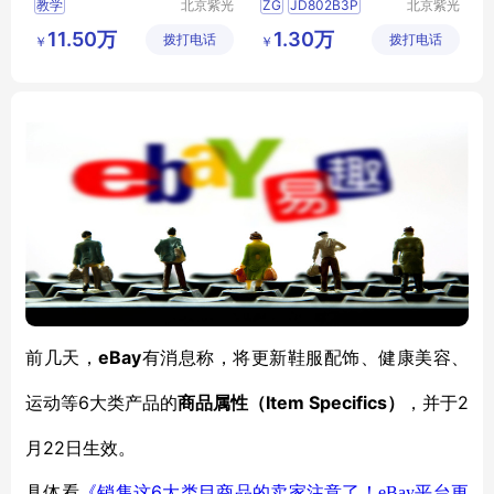
教学
北京紫光
ZG
JD802B3P
北京紫光
基业科教
基业科教
数码迷彩
11.50万
1.30万
拨打电话
设备制造
拨打电话
设备制造
￥
￥
有限公司
有限公司
eBay
前几天，
有消息称，将更新鞋服配饰、健康美容、
6大类产品的
Item Specifics）
2
运动等
商品属性（
，并于
月22日生效。
6
具体看
《销售这
大类目商品的卖家注意了！
eBay
平台更