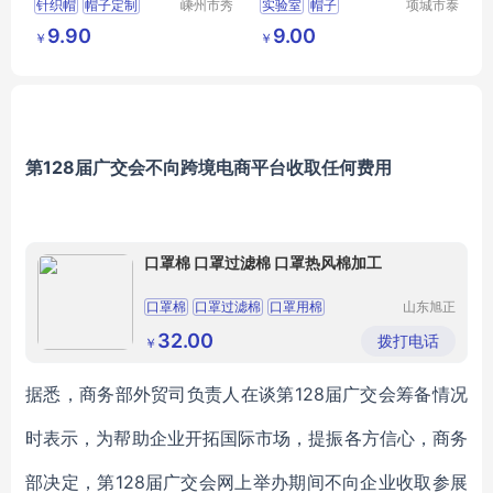
针织帽
帽子定制
嵊州市秀
实验室
帽子
项城市泰
和领带织
顺制衣有
腈纶氨纶帽子
9.90
9.00
￥
￥
造有限公
限公司
带球帽子
司
图案提花帽子
第128届广交会不向跨境电商平台收取任何费用
口罩棉 口罩过滤棉 口罩热风棉加工
口罩棉
口罩过滤棉
口罩用棉
山东旭正
纺织有限
公司
32.00
拨打电话
￥
据悉，商务部外贸司负责人在谈第128届广交会筹备情况
时表示，为帮助企业开拓国际市场，提振各方信心，商务
部决定，第128届广交会网上举办期间不向企业收取参展