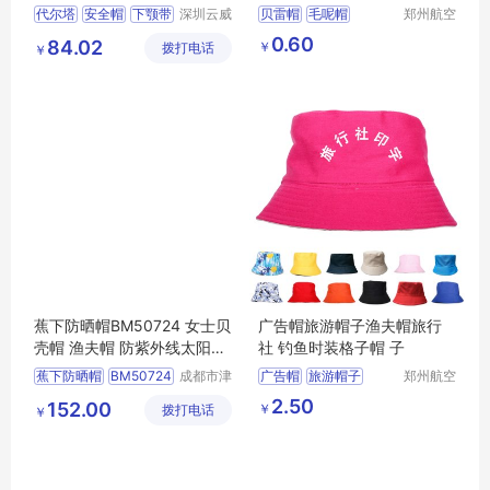
带Y形 102015
帽 冬季帽子
代尔塔
安全帽
下颚带
深圳云威
贝雷帽
毛呢帽
郑州航空
网络科技
港区芙乐
安全帽配件
102015
冬季帽子
画家帽
0.60
84.02
￥
拨打电话
有限公司
鑫日用百
￥
货店
蕉下防晒帽BM50724 女士贝
广告帽旅游帽子渔夫帽旅行
壳帽 渔夫帽 防紫外线太阳帽
社 钓鱼时装格子帽 子
子
蕉下防晒帽
BM50724
成都市津
广告帽
旅游帽子
郑州航空
津周到科
港区芙乐
女士贝壳帽
渔夫帽
渔夫帽
旅行社定制帽
2.50
152.00
￥
拨打电话
技有限公
鑫日用百
￥
防紫外线太阳帽子
司
货店