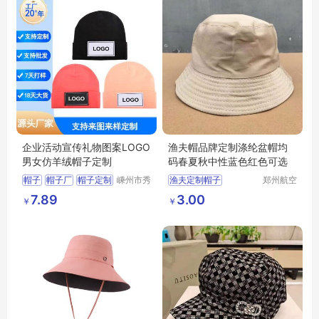
企业活动宣传礼物图案LOGO
渔夫帽品牌定制涤纶盆帽均
男女仿羊绒帽子定制
码春夏秋中性蓝色红色可选
帽子
帽子厂
帽子定制
嵊州市秀
渔夫定制帽子
郑州航空
和领带织
港区芙乐
仿羊绒帽子
活动帽子
7.89
3.00
￥
￥
造有限公
鑫日用百
司
货店