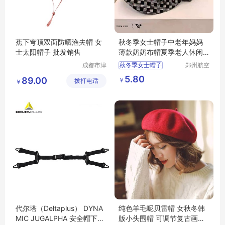
蕉下穹顶双面防晒渔夫帽 女
秋冬季女士帽子中老年妈妈
士太阳帽子 批发销售
薄款奶奶布帽夏季老人休闲
鸭舌帽时装帽
成都市津
秋冬季女士帽子
郑州航空
津周到科
港区全瑞
鸭舌帽时装帽
5.80
89.00
￥
拨打电话
技有限公
琦日用品
￥
司
店
代尔塔（Deltaplus） DYNA
纯色羊毛呢贝雷帽 女秋冬韩
MIC JUGALPHA 安全帽下颚
版小头围帽 可调节复古画家