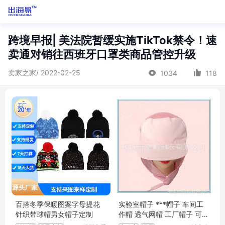
跨境早报| 美法院暂缓实施TikTok禁令！速
卖通对销往西班牙口罩类商品管控升级
卖家之家/ 2022-02-25
1034
118
百搭冬季保暖图案字母提花
实验室帽子 ***帽子 车间工
针织带球帽男女帽子定制
作帽 透气网帽 工厂帽子 可定
制