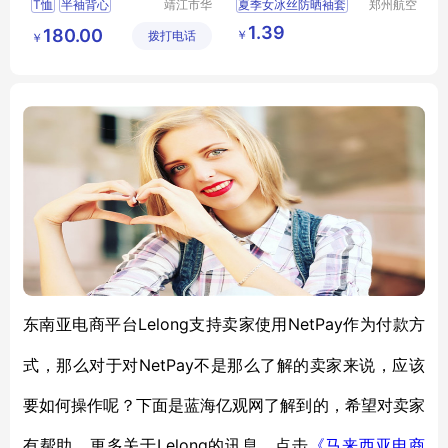
T恤
半袖背心
靖江市华
夏季女冰丝防晒袖套
郑州航空
昌安防科
港区芙乐
短袖T恤
护臂线渐变色
冰丝袖
1.39
180.00
￥
拨打电话
技有限公
鑫日用百
￥
户外运动露指冰袖
司
货店
袖套批发
Lelong支持卖家使用NetPay作为付款方
东南亚电商平台
式，那么对于对NetPay不是那么了解的卖家来说，应该
要如何操作呢？下面是蓝海亿观网了解到的，希望对卖家
有帮助。
Lelong的讯息，点击
更多关于
《马来西亚电商