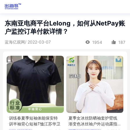
东南亚电商平台Lelong，如何从NetPay账
户监控订单付款详情？
蓝海亿观网/ 2022-03-07
1954
187
训练春夏季短袖体能保安特
夏季女冰丝防晒袖套护臂线
训半袖背心短袖T恤江苏华卫
渐变色冰丝袖户外运动露指
冰袖袖套批发