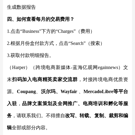
生成数据报告
四、如何查看每月的交易费用？
1.点击“Business”下方的“Charges”（费用）
2.根据月份盒付款方式，点击“Search”（搜索）
3.获取付款明细报告。
（
Harper
）
（跨境电商新媒体
-蓝海亿观网egainnews）文
末
扫码
加
入
电商精英卖家
交流群
，对接跨境电商优质资
源。
Coupang
、
沃尔玛、
Wayfair
、
MercadoLibre等平台
入驻
，
品牌文案策划及全网推广、电商培训和孵化等服
务
，请联系我们。不得擅自
改写、转载、复制、裁剪和编
辑
全部或部分内容。