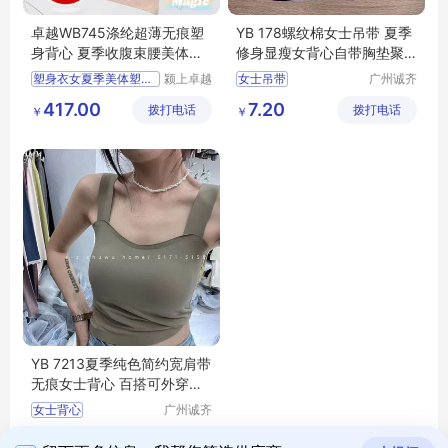
卓越WB745涤纶超薄无痕塑
YB 178螺纹棉女士吊带 夏季
身背心 夏季收腹束腰美体塑
修身显瘦女背心自带胸垫聚
形女款
拢美背 尾货
塑身衣女夏季美体塑形束身
颍上卓越
女士吊带
广州诚齐
电子商务
服饰有限
417.00
7.20
拨打电话
有限公司
拨打电话
公司
￥
￥
YB 7213夏季纯色简约宽肩带
无痕女士背心 百搭可外穿自
带胸垫女吊带
女士背心
广州诚齐
服饰有限
16.00
拨打电话
公司
￥