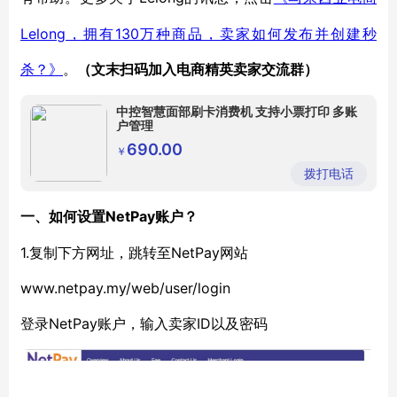
Lelong，拥有130万种商品，卖家如何发布并创建秒
杀？》
。
（
文末扫码
加
入
电商精英卖家
交流群
）
中控智慧面部刷卡消费机 支持小票打印 多账
户管理
690.00
￥
拨打电话
NetPay账户？
一、如何设置
1.复制下方网址，跳转至NetPay网站
www.netpay.my/web/user/login
NetPay账户，输入卖家ID以及密码
登录