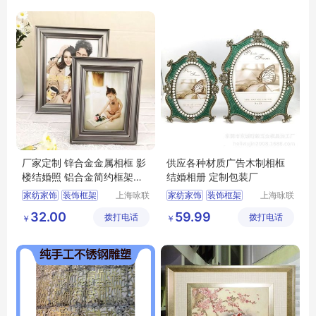
厂家定制 锌合金金属相框 影
供应各种材质广告木制相框
楼结婚照 铝合金简约框架挂
结婚相册 定制包装厂
墙
家纺家饰
装饰框架
上海咏联
家纺家饰
装饰框架
上海咏联
商贸有限
商贸有限
相框
画框
相框
画框
32.00
59.99
拨打电话
公司
拨打电话
公司
￥
￥