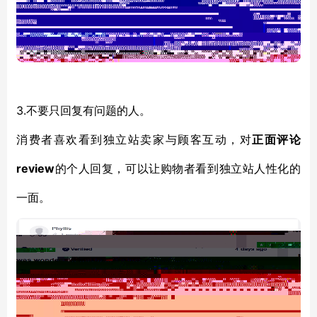
3.
不要只
回复
有问题的人。
消费者喜欢看到
独立站卖家与
顾客互动
，
对
正面评论
review
的个人回复
，
可以让购物者
看到独立站
人性化的
一面
。