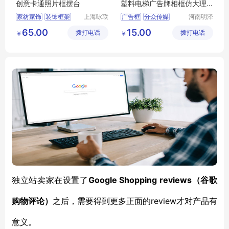
创意卡通照片框摆台
塑料电梯广告牌相框仿大理
石海报框架
家纺家饰
装饰框架
上海咏联
广告框
分众传媒
河南明泽
商贸有限
机电设备
相框
画框
广告框架
画框
注塑
65.00
15.00
拨打电话
公司
拨打电话
有限公司
￥
￥
Google Shopping reviews
独立站卖家在设置
了
（
谷歌
review才对产品有
购物评论
）
之后，需要得到更多正面的
意义。