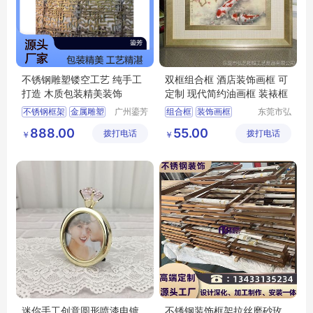
不锈钢雕塑镂空工艺 纯手工
双框组合框 酒店装饰画框 可
打造 木质包装精美装饰
定制 现代简约油画框 装裱框
不锈钢框架
金属雕塑
广州鎏芳
组合框
装饰画框
东莞市弘
工艺品有
艺相框工
广州金属雕塑厂家
可定制
888.00
55.00
拨打电话
限公司
拨打电话
艺制品有
￥
￥
限公司
迷你手工创意圆形喷漆电镀
不锈钢装饰框架拉丝磨砂玫