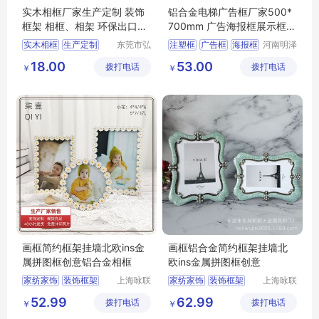
实木相框厂家生产定制 装饰
铝合金电梯广告框厂家500*
框架 相框、相架 环保出口工
700mm 广告海报框展示框架
艺品相框
广告框架
实木相框
生产定制
东莞市弘
注塑框
广告框
海报框
河南明泽
艺相框工
机电设备
装饰框架
框架
相框
18.00
53.00
拨打电话
艺制品有
拨打电话
有限公司
￥
￥
限公司
画框简约框架挂墙北欧ins金
画框铝合金简约框架挂墙北
属拼图框创意铝合金相框
欧ins金属拼图框创意
家纺家饰
装饰框架
上海咏联
家纺家饰
装饰框架
上海咏联
商贸有限
商贸有限
相框
画框
相框
画框
52.99
62.99
拨打电话
公司
拨打电话
公司
￥
￥