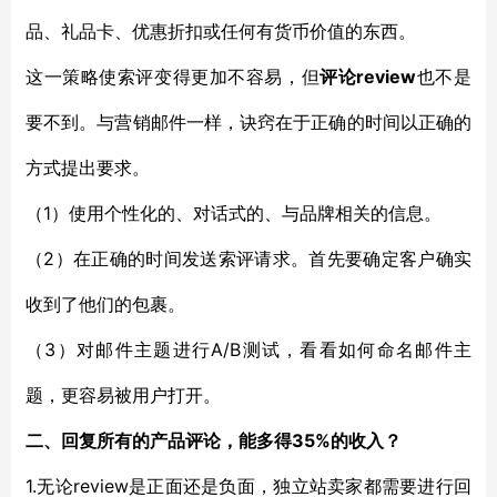
品、礼品卡、
优惠
折扣或任何有货币价值的东西。
review
这一策略
使索评变得更加不容易，但
评论
也不是
要不到
。
与营销邮件一样，诀窍在于正确的时间以正确的
方式提出要求。
1）使用个性化的、对话式的、与品牌相关的信息。
（
2）在正确的时间发送
（
索评请求。首先
要确定客户确实
收到了他们的
包裹。
3）
A/B测试，看看
（
对邮件主题进行
如何命名邮件主
题，更容易
被
用户
打开。
35%的收入？
二、回复所有的产品评论
，能多得
1.
review是正面还是负面，独立站卖家都需要进行回
无论