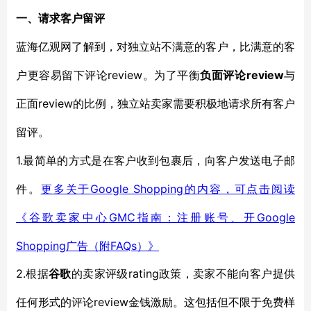
一、
请求客户留评
蓝海亿观网了解到，对独立站不满意的客户，比满意的客
review。
review
户更容易留下评论
为了
平衡
负面
评论
与
review
正面
的比例，
独立站卖家
需要积极地
请求
所有客户
留评。
1.
最简单的方式是在客户收到包裹后，向客户发送电子邮
Google Shopping
件。
更多关于
的内容，可点击阅读
GMC指南：注册账号、开Google
《谷歌卖家中心
Shopping广告（附FAQs）》
2.
rating
根据
谷歌
的卖家评级
政策
，卖
家不
能向
客户提供
review
任何形式的评论
金钱
激励。这包括但不限于免费样