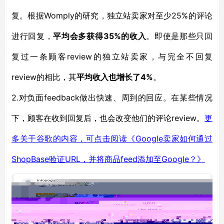
复。
Womply的研究，
25%的评论
根据
独立站卖家
对至少
进行回复，
35%的收入
平均会多获得
。即使是那些只回
review
复过一条顾客
的
独立站卖家
，与完全不回复
review的
4%
相比，其
平均收入也增长了
。
2.对负面feedback
做出快速、周到的回应
。
在某些情况
review
下，顾客在收到回复后
，
也会改变他们的评论
。
更
Google卖家如何通过
多关于谷歌的内容，可点击阅读《
ShopBase验证URL，并将商品feed添加至Google？》