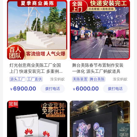
灯光创意商业美陈工厂全国
舞台美陈春节布置制作安装
上门 快速安装完工 多案例可
一体化 源头工厂蚂蚁道具
供挑选
源头工厂
工厂直供
淮安蚂蚁
美陈装置
舞台美陈
淮安蚂蚁
道具设计
道具设计
夜市美陈
亮化美陈
美陈工厂
灯光美陈
6900.00
6000.00
拨打电话
制作有限
拨打电话
制作有限
￥
￥
全案定制落地
舞台装置艺术
公司
公司