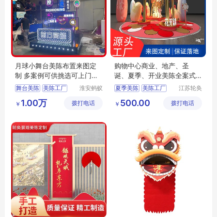
月球小舞台美陈布置来图定
购物中心商业、地产、圣
制 多案例可供挑选可上门安
诞、夏季、开业美陈全案式
装
制作厂家
舞台美陈
美陈工厂
淮安蚂蚁
夏季美陈
美陈工厂
江苏轮奂
道具设计
景观设计
蚂蚁道具
源头工厂
活动美陈
1.00万
500.00
拨打电话
制作有限
拨打电话
有限公司
￥
￥
商业美陈
公司