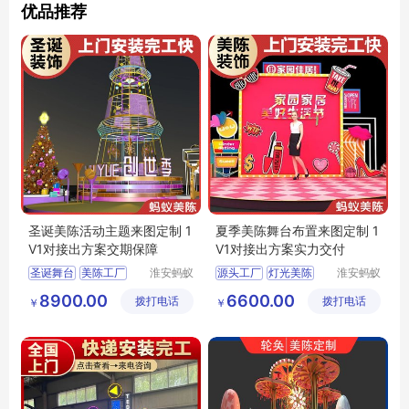
优品推荐
圣诞美陈活动主题来图定制 1
夏季美陈舞台布置来图定制 1
V1对接出方案交期保障
V1对接出方案实力交付
圣诞舞台
美陈工厂
淮安蚂蚁
源头工厂
灯光美陈
淮安蚂蚁
道具设计
道具设计
源头工厂
舞台美陈
商业美陈
8900.00
6600.00
拨打电话
制作有限
拨打电话
制作有限
￥
￥
灯光圣诞美陈
美陈工厂
公司
公司
圣诞美陈