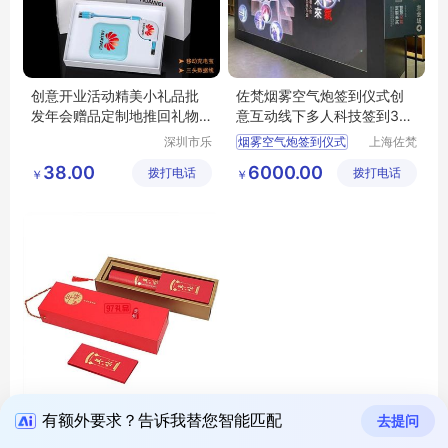
创意开业活动精美小礼品批
佐梵烟雾空气炮签到仪式创
发年会赠品定制地推回礼物
意互动线下多人科技签到3D
婚庆伴手礼
大屏手写签名
深圳市乐
烟雾空气炮签到仪式
上海佐梵
众文化科
智能科技
会议签到
3d
烟雾
38.00
6000.00
拨打电话
技有限公
拨打电话
有限公司
￥
￥
创意互动
司
有额外要求？告诉我替您智能匹配
去提问
红素春联对联印刷厂2019年
专金广告定福字公司大礼包