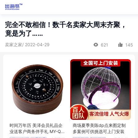
完全不敢相信！数千名卖家大周末齐聚，
竟是为了……
卖家之家/ 2022-04-29
621
145
时间万年历 美泽会员礼品企
商场夏季美陈dp点来图定制
业送客户商务伴手礼 MY-QM
多案例可供挑选可上门安装
GY-(T)-53