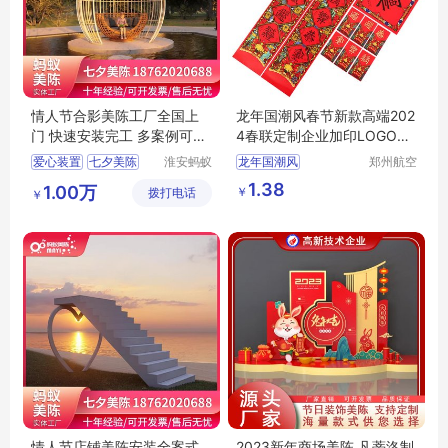
情人节合影美陈工厂全国上
龙年国潮风春节新款高端202
门 快速安装完工 多案例可供
4春联定制企业加印LOGO专
挑选
版对联大礼包
爱心装置
七夕美陈
淮安蚂蚁
龙年国潮风
郑州航空
道具设计
港区芙乐
情人节美陈
春节新款高端
1.38
1.00万
￥
拨打电话
制作有限
鑫日用百
￥
七夕艺术装置
2024春联定制企业加印
公司
货店
爱心美陈
专版对联大礼包
情人节店铺美陈安装全案式
2023新年商场美陈 凡蒂洛制