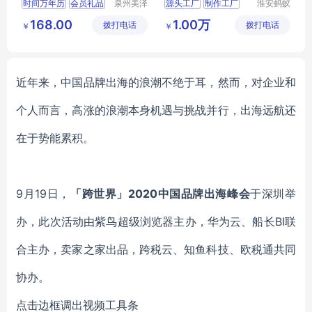
时间万年历
会员礼品
泉州美泽
源头工厂
制作工厂
淮安蚂蚁
贸易有限
道具设计
企业送客户
商场美陈
装置艺术
168.00
1.00万
拨打电话
公司
拨打电话
制作有限
￥
￥
商务伴手礼
MY
公司
QMGY
T
53
近年来，中国品牌出海的浪潮不绝于耳，然而，对企业和
个人而言，高涨的浪潮本身机遇与挑战并行，出海远航还
在于势能累积。
9月19日，
「跨
世界」2020中国品牌出海峰会
于深圳举
办，此次活动由紫鸟超级浏览器主办，华为云、船长BI联
合主办，卖家之家出品，跨税云、知鱼科技、欧税通共同
协办。
点击边框调出视频工具条