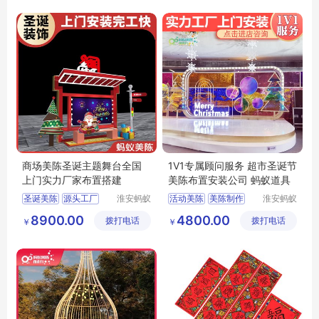
商场美陈圣诞主题舞台全国
1V1专属顾问服务 超市圣诞节
上门实力厂家布置搭建
美陈布置安装公司 蚂蚁道具
圣诞美陈
源头工厂
淮安蚂蚁
活动美陈
美陈制作
淮安蚂蚁
道具设计
道具设计
灯光圣诞美陈
圣诞美陈
美陈布置
8900.00
4800.00
拨打电话
制作有限
拨打电话
制作有限
￥
￥
美陈工厂
圣诞舞台
美陈公司
公司
公司