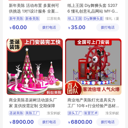
新年美陈 活动布置 多案例可
纸上王国 Diy舞狮头套 S207
供挑选 1对1设计服务 全案落
6 懂礼创意礼品网站 MY-GD
地 轮奂景观
QS-(T)-04
新年美陈
新春美陈
江苏轮奂
纸上王国
Diy舞狮头套
懂礼（厦
景观设计
门）供应
春节美陈
中式美陈
S2076
创意礼品网站
60.00
35.00
拨打电话
有限公司
拨打电话
链有限公
￥
￥
美陈布置
MY
GDQS
T
04
司
商业美陈圣诞树活动源头厂
商业地产美陈灯光道具实力
家 直供按需定制 交期保障
工厂 10年+行业经验严选材
料
圣诞美陈
美陈工厂
淮安蚂蚁
源头工厂
装置艺术
淮安蚂蚁
道具设计
道具设计
灯光圣诞美陈
商业美陈
商场美陈
8900.00
6800.00
拨打电话
制作有限
拨打电话
制作有限
￥
￥
源头工厂
圣诞舞台
美陈定制
公司
公司