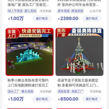
落地厂家 源头工厂安装完工
作 室内外公司年会布置景区
快
活动引流道具
情人节美陈
爱心美陈
淮安蚂蚁
新年美陈
商场美陈
山东凡蒂
道具设计
洛工艺品
爱心装置
七夕美陈
年会布置
活动引流
1.00万
2399.00
拨打电话
制作有限
拨打电话
有限公司
￥
￥
七夕艺术装置
春节美陈
公司
秋季小舞台美陈布置可预约
圣诞节盒子美陈主题来图定
上门实地勘测快速打造完工
制 多案例可供挑选可上门安
装
源头工厂
舞台美陈
淮安蚂蚁
美陈装置
美陈工厂
淮安蚂蚁
道具设计
道具设计
商业美陈
美陈工厂
圣诞美陈
节庆用品
1.00万
6500.00
拨打电话
制作有限
拨打电话
制作有限
￥
￥
蚂蚁道具
圣诞节美陈
公司
公司