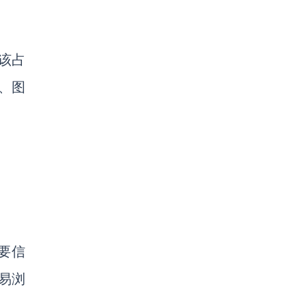
该占
、图
要信
易浏