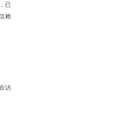
，已
信赖
在访