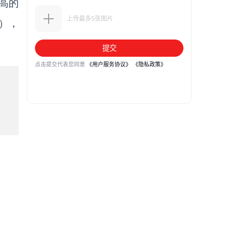
越高的
），