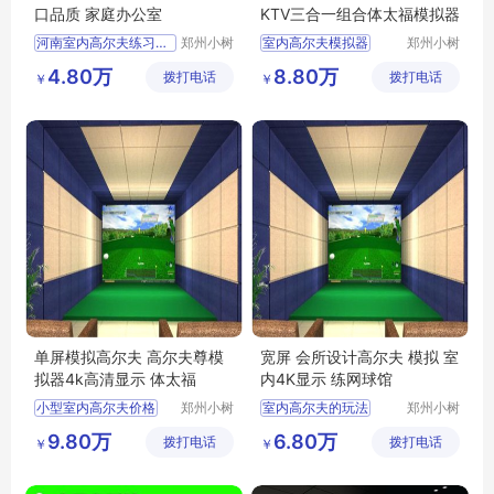
口品质 家庭办公室
KTV三合一组合体太福模拟器
河南室内高尔夫练习场图
郑州小树
室内高尔夫模拟器
郑州小树
体育科技
体育科技
室内高尔夫系统价格
室内高尔夫尺寸要求
4.80万
8.80万
拨打电话
有限公司
拨打电话
有限公司
￥
￥
室内高尔夫价位
室内高尔夫场地
单屏高尔夫
室内高尔夫投资
高尔夫模拟器室内高尔夫
室内高尔夫
单屏模拟高尔夫 高尔夫尊模
宽屏 会所设计高尔夫 模拟 室
拟器4k高清显示 体太福
内4K显示 练网球馆
小型室内高尔夫价格
郑州小树
室内高尔夫的玩法
郑州小树
体育科技
体育科技
室内高尔夫系统价格
模拟高尔夫室内高尔夫
9.80万
6.80万
拨打电话
有限公司
拨打电话
有限公司
￥
￥
室内高尔夫的价钱
单屏高尔夫模拟器
室内高尔夫练习场价格
室内高尔夫厂商
高尔夫室内高尔夫
高尔夫室内模拟器价格