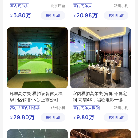
室内高尔夫
北京巨盈
室内高尔夫
郑州小树
智能科技
体育科技
高尔夫模拟器
模拟高尔夫
5.80万
20.98万
拨打电话
有限公司
拨打电话
有限公司
￥
￥
室内模拟高尔夫
golfzon高尔夫
高尔夫设备
环屏高尔夫 模拟设备体太福
室内模拟高尔夫 宽屏 环屏定
华中区销售中心 上市公司接
制 高清4K，唱歌电影一键切
待设备
换
高尔夫室内训练场
郑州小树
室内高尔夫报价
郑州小树
体育科技
体育科技
室内高尔夫厂商
室内高尔夫的价
29.80万
9.80万
拨打电话
有限公司
拨打电话
有限公司
￥
￥
室内高尔夫模拟器报价
单屏高尔夫
高尔夫室内厂家
室内迷你高尔夫
室内高尔夫的价
高尔夫室内模拟器