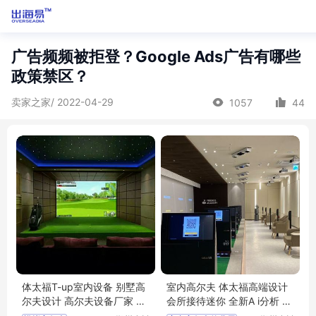
广告频频被拒登？Google Ads广告有哪些
政策禁区？
卖家之家/ 2022-04-29
1057
44
体太福T-up室内设备 别墅高
室内高尔夫 体太福高端设计
尔夫设计 高尔夫设备厂家 小
会所接待迷你 全新A i分析 4
树体育科技
K技术指导