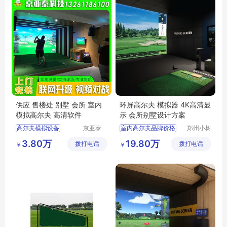
供应 售楼处 别墅 会所 室内
环屏高尔夫 模拟器 4K高清显
模拟高尔夫 高清软件
示 会所别墅设计方案
高尔夫模拟设备
京亚泰
室内高尔夫品牌价格
郑州小树
(北京)科
体育科技
高尔夫模拟
室内高尔夫练习场地
3.80万
19.80万
拨打电话
技有限公
拨打电话
有限公司
￥
￥
室内高尔夫与室外高尔夫
司
室内高尔夫收费
专业室内高尔夫价格