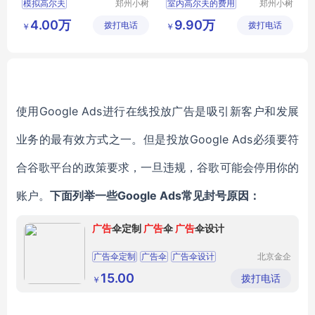
模拟高尔夫
郑州小树
室内高尔夫的费用
郑州小树
体育科技
体育科技
室内高尔夫
室内高尔夫系统价格
4.00万
9.90万
拨打电话
有限公司
拨打电话
有限公司
￥
￥
会会所高尔夫设计
高尔夫高尔夫模拟器室内
室内高尔夫设计
室内高尔夫价格表
别墅高尔夫方案
高尔夫室内模拟器
使用Google Ads进行在线投放广告是吸引新客户和发展
业务的最有效方式之一。但是投放Google Ads必须要符
合谷歌平台的政策要求，一旦违规，谷歌可能会停用你的
账户。
下面列举一些Google Ads常见封号原因：
广告
伞定制
广告
伞
广告
伞设计
广告伞定制
广告伞
广告伞设计
北京金企
文创科技
有限公司
15.00
拨打电话
￥