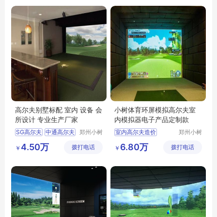
高尔夫别墅标配 室内 设备 会
小树体育环屏模拟高尔夫室
所设计 专业生产厂家
内模拟器电子产品定制款
SG高尔夫
中通高尔夫
郑州小树
室内高尔夫造价
郑州小树
体育科技
体育科技
如歌高尔夫
高尔夫室内训练场
4.50万
6.80万
拨打电话
有限公司
拨打电话
有限公司
￥
￥
衡泰信高尔夫
高尔夫室内模拟器品牌
体态福高尔夫
高尔夫室内高尔夫
室内高尔夫赚钱吗