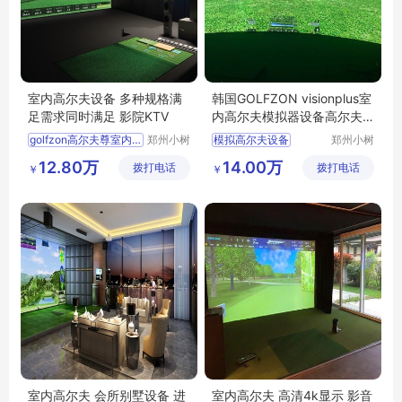
室内高尔夫设备 多种规格满
韩国GOLFZON visionplus室
足需求同时满足 影院KTV
内高尔夫模拟器设备高尔夫
方案设计
golfzon高尔夫尊室内高尔夫姿势
郑州小树
模拟高尔夫设备
郑州小树
体育科技
体育科技
体太福室内高尔夫怎么样
高尔夫室内设计
12.80万
14.00万
拨打电话
有限公司
拨打电话
有限公司
￥
￥
高尔夫室内厂家
别墅高尔夫设计
单屏模拟高尔夫
高尔夫影音设计
室内高尔夫模拟器公司
高尔夫厂家
室内高尔夫 会所别墅设备 进
室内高尔夫 高清4k显示 影音