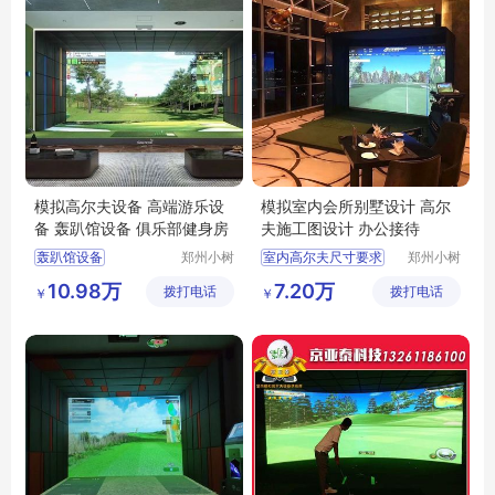
模拟高尔夫设备 高端游乐设
模拟室内会所别墅设计 高尔
备 轰趴馆设备 俱乐部健身房
夫施工图设计 办公接待
轰趴馆设备
郑州小树
室内高尔夫尺寸要求
郑州小树
体育科技
体育科技
轰趴馆设计
室内高尔夫模拟器
10.98万
7.20万
拨打电话
有限公司
拨打电话
有限公司
￥
￥
模拟高尔夫设备
模拟高尔夫
商丘室内高尔夫
室内高尔夫场地
平顶山模拟高尔夫
室内高尔夫投资