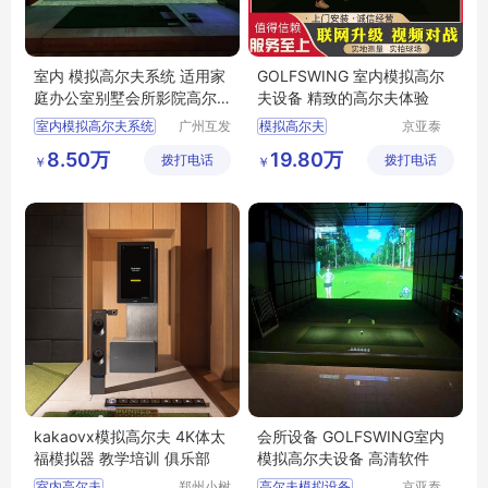
室内 模拟高尔夫系统 适用家
GOLFSWING 室内模拟高尔
庭办公室别墅会所影院高尔
夫设备 精致的高尔夫体验
夫
室内模拟高尔夫系统
广州互发
模拟高尔夫
京亚泰
高尔夫用
(北京)科
影院高尔夫
室内高尔夫
8.50万
19.80万
拨打电话
品有限公
拨打电话
技有限公
￥
￥
司
司
kakaovx模拟高尔夫 4K体太
会所设备 GOLFSWING室内
福模拟器 教学培训 俱乐部
模拟高尔夫设备 高清软件
室内高尔夫
郑州小树
高尔夫模拟设备
京亚泰