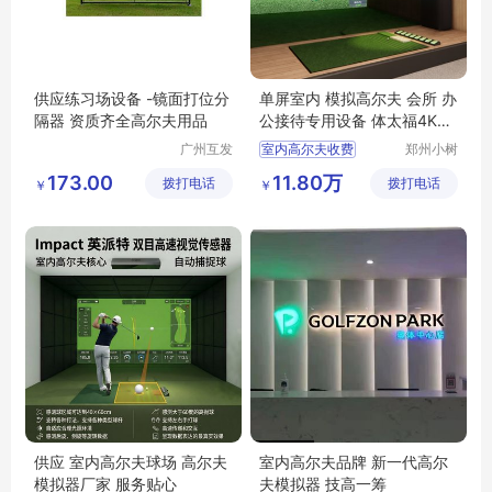
供应练习场设备 -镜面打位分
单屏室内 模拟高尔夫 会所 办
隔器 资质齐全高尔夫用品
公接待专用设备 体太福4K高
速摄像
广州互发
室内高尔夫收费
郑州小树
高尔夫用
体育科技
室内高尔夫系统价格
173.00
11.80万
拨打电话
品有限公
拨打电话
有限公司
￥
￥
室内高尔夫模拟器价格
司
室内模拟器高尔夫价格
高尔夫练习器室内
供应 室内高尔夫球场 高尔夫
室内高尔夫品牌 新一代高尔
模拟器厂家 服务贴心
夫模拟器 技高一筹